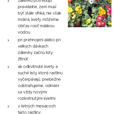
zálievku potrebujú
pravidelne, zem musí
byť stále vlhká, nie však
mokrá, kvety môžeme
občas rosiť mäkkou
vodou
pri prehnojení alebo pri
veľkých dávkach
zálievky začnú listy
žltnúť
ak odkvitnuté kvety a
suché listy, ktoré rastlinu
vyčerpávajú, priebežne
odstraňujeme, odmení
sa vždy novými
rozkvitnutými kvetmi
v letných mesiacoch
tieto rastliny