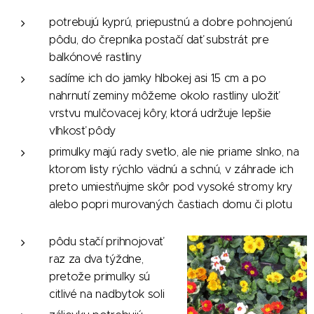
potrebujú kyprú, priepustnú a dobre pohnojenú
pôdu, do črepníka postačí dať substrát pre
balkónové rastliny
sadíme ich do jamky hlbokej asi 15 cm a po
nahrnutí zeminy môžeme okolo rastliny uložiť
vrstvu mulčovacej kôry, ktorá udržuje lepšie
vlhkosť pôdy
primulky majú rady svetlo, ale nie priame slnko, na
ktorom listy rýchlo vädnú a schnú, v záhrade ich
preto umiestňujme skôr pod vysoké stromy kry
alebo popri murovaných častiach domu či plotu
pôdu stačí prihnojovať
raz za dva týždne,
pretože primulky sú
citlivé na nadbytok soli