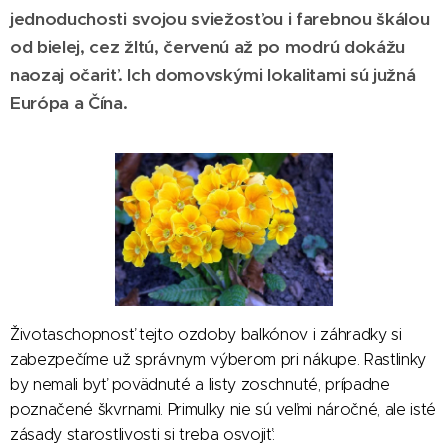
jednoduchosti svojou sviežosťou i farebnou škálou
od bielej, cez žltú, červenú až po modrú dokážu
naozaj očariť. Ich domovskými lokalitami sú južná
Európa a Čína.
Životaschopnosť tejto ozdoby balkónov i záhradky si
zabezpečíme už správnym výberom pri nákupe. Rastlinky
by nemali byť povädnuté a listy zoschnuté, prípadne
poznačené škvrnami. Primulky nie sú veľmi náročné, ale isté
zásady starostlivosti si treba osvojiť: