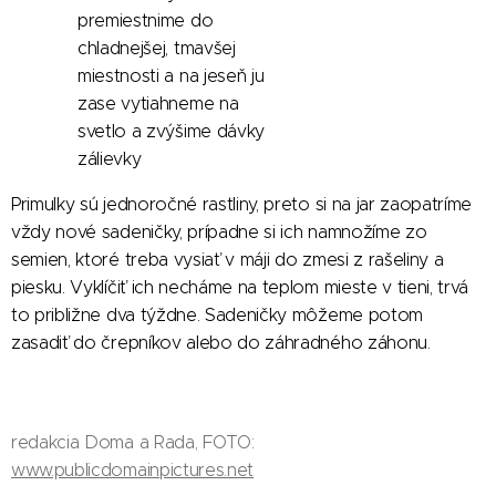
premiestnime do
chladnejšej, tmavšej
miestnosti a na jeseň ju
zase vytiahneme na
svetlo a zvýšime dávky
zálievky
Primulky sú jednoročné rastliny, preto si na jar zaopatríme
vždy nové sadeničky, prípadne si ich namnožíme zo
semien, ktoré treba vysiať v máji do zmesi z rašeliny a
piesku. Vyklíčiť ich necháme na teplom mieste v tieni, trvá
to približne dva týždne. Sadeničky môžeme potom
zasadiť do črepníkov alebo do záhradného záhonu.
redakcia Doma a Rada, FOTO:
www.publicdomainpictures.net