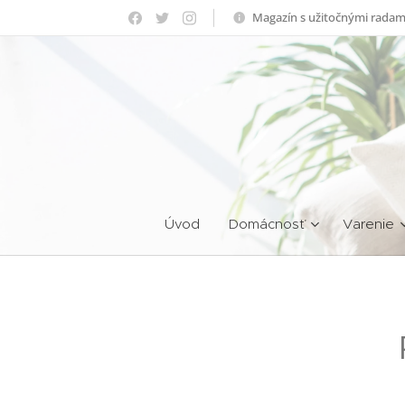
Magazín s užitočnými radam
Úvod
Domácnosť
Varenie