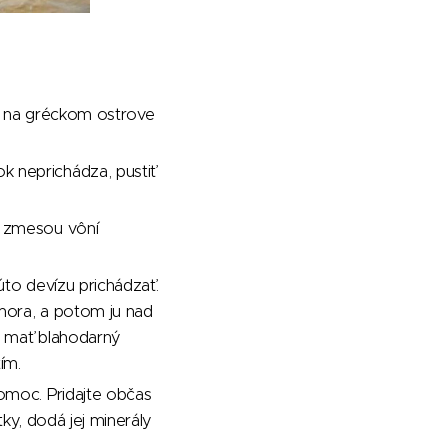
né na gréckom ostrove
 neprichádza, pustiť
u zmesou vôní
úto devízu prichádzať.
 mora, a potom ju nad
e mať blahodarný
ím.
omoc. Pridajte občas
tky, dodá jej minerály