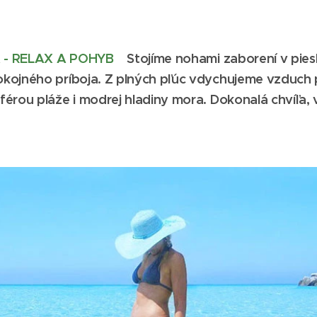
 - RELAX A POHYB
Stojíme nohami zaborení v pie
kojného príboja. Z plných pľúc vdychujeme vzduch 
érou pláže i modrej hladiny mora. Dokonalá chvíľa, v