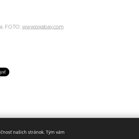
da, FOTO:
www.pixabay.com
ečnosť našich stránok. Tým vám