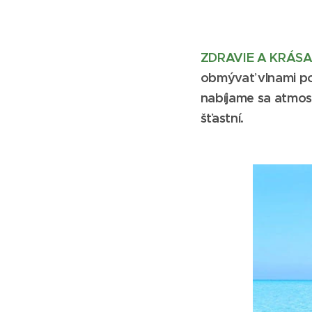
ZDRAVIE A KRÁSA
obmývať vlnami po
nabíjame sa atmosf
šťastní.