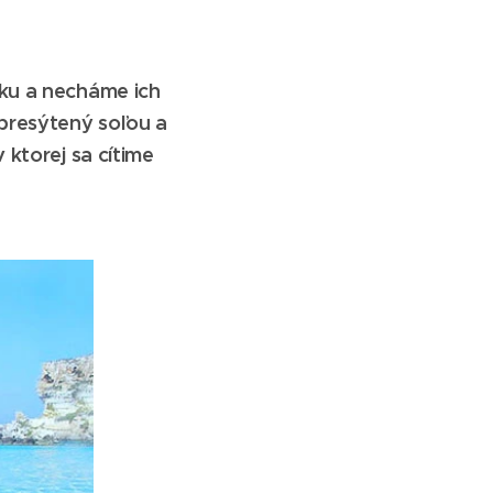
sku a necháme ich
presýtený soľou a
 ktorej sa cítime