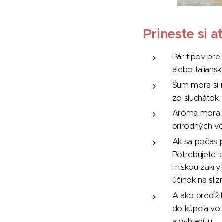
Prineste si 
Pár tipov pre
alebo talians
Šum mora si 
zo sluchátok.
Aróma mora a
prírodných vô
Ak sa počas p
Potrebujete l
miskou zakry
účinok na sli
A ako predĺži
do kúpeľa vo v
a vyhladí ju.