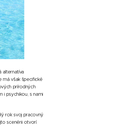
 alternatíva
e má však špecifické
kových prírodných
m i psychikou, s nami
lý rok svoj pracovný
o scenérii otvorí.