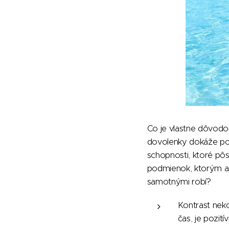
Co je vlastne dôvodom
dovolenky dokáže posk
schopnosti, ktoré pôs
podmienok, ktorým asi
samotnými robí?
Kontrast neko
čas, je pozit