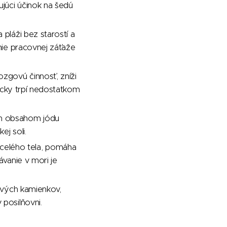
júci účinok na šedú
pláži bez starostí a
anie pracovnej záťaže
zgovú činnosť, zníži
nicky trpí nedostatkom
ým obsahom jódu
ej soli.
celého tela, pomáha
ávanie v mori je
mavých kamienkov,
posilňovni.