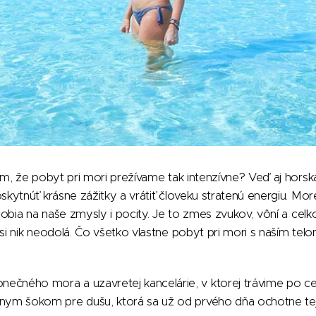
, že pobyt pri mori prežívame tak intenzívne? Veď aj horská
ytnúť krásne zážitky a vrátiť človeku stratenú energiu. Mor
obia na naše zmysly i pocity. Je to zmes zvukov, vôní a cel
 nik neodolá. Čo všetko vlastne pobyt pri mori s naším telo
nečného mora a uzavretej kancelárie, v ktorej trávime po ce
ívnym šokom pre dušu, ktorá sa už od prvého dňa ochotne tejt