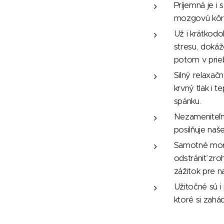
Príjemná je i
mozgovú kôr
Už i krátkodo
stresu, dokáž
potom v prie
Silný relaxa
krvný tlak i 
spánku.
Nezameniteľn
posilňuje naše
Samotné more
odstrániť zro
zážitok pre na
Užitočné sú i
ktoré si zahá