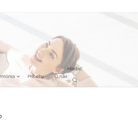
Hľadať
rmónia
Príbehy
O nás
?