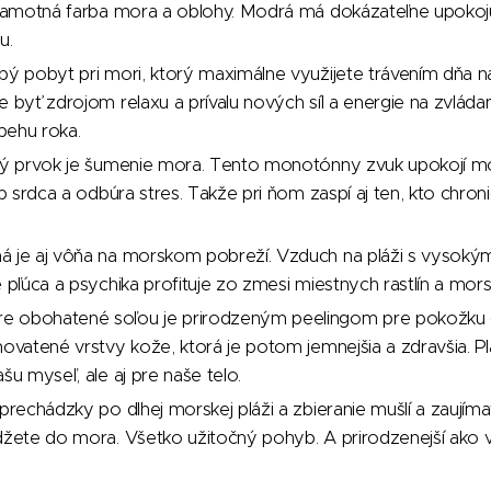
 samotná farba mora a oblohy. Modrá má dokázateľne upokoju
u.
bý pobyt pri mori, ktorý maximálne využijete trávením dňa na 
e byť zdrojom relaxu a prívalu nových síl a energie na zvlád
behu roka.
čný prvok je šumenie mora. Tento monotónny zvuk upokojí mo
tep srdca a odbúra stres. Takže pri ňom zaspí aj ten, kto chro
á je aj vôňa na morskom pobreží. Vzduch na pláži s vysok
 pľúca a psychika profituje zo zmesi miestnych rastlín a morsk
 obohatené soľou je prirodzeným peelingom pre pokožku 
hovatené vrstvy kože, ktorá je potom jemnejšia a zdravšia. Pl
šu myseľ, ale aj pre naše telo.
 prechádzky po dlhej morskej pláži a zbieranie mušlí a zaují
džete do mora. Všetko užitočný pohyb. A prirodzenejší ako v 