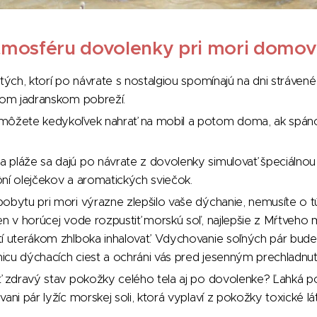
atmosféru dovolenky pri mori domov
 tých, ktorí po návrate s nostalgiou spomínajú na dni stráve
kom jadranskom pobreží.
môžete kedykoľvek nahrať na mobil a potom doma, ak spánok
 pláže sa dajú po návrate z dovolenky simulovať špeciálno
ní olejčekov a aromatických sviečok.
obytu pri mori výrazne zlepšilo vaše dýchanie, nemusíte o t
en v horúcej vode rozpustiť morskú soľ, najlepšie z Mŕtveho
tí uterákom zhlboka inhalovať. Vdychovanie soľných pár bud
znicu dýchacích ciest a ochráni vás pred jesenným prechladnut
ť zdravý stav pokožky celého tela aj po dovolenke? Ľahká p
ani pár lyžíc morskej soli, ktorá vyplaví z pokožky toxické lá