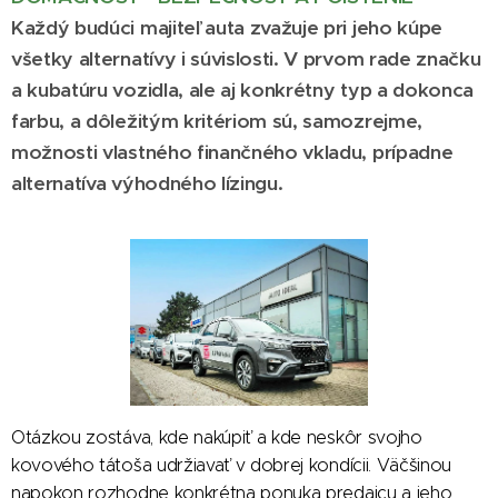
Každý budúci majiteľ auta zvažuje pri jeho kúpe
všetky alternatívy i súvislosti. V prvom rade značku
a kubatúru vozidla, ale aj konkrétny typ a dokonca
farbu, a dôležitým kritériom sú, samozrejme,
možnosti vlastného finančného vkladu, prípadne
alternatíva výhodného lízingu.
Otázkou zostáva, kde nakúpiť a kde neskôr svojho
kovového tátoša udržiavať v dobrej kondícii. Väčšinou
napokon rozhodne konkrétna ponuka predajcu a jeho