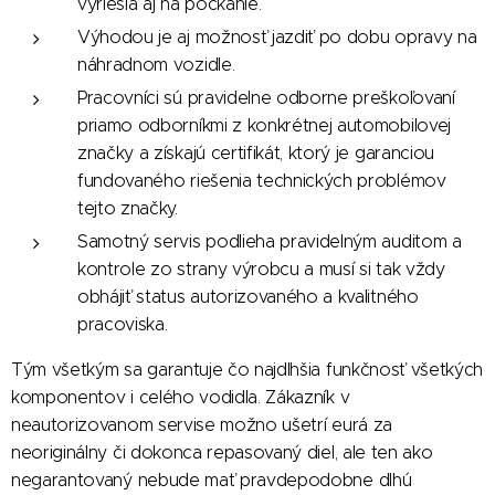
vyriešia aj na počkanie.
Výhodou je aj možnosť jazdiť po dobu opravy na
náhradnom vozidle.
Pracovníci sú pravidelne odborne preškoľovaní
priamo odborníkmi z konkrétnej automobilovej
značky a získajú certifikát, ktorý je garanciou
fundovaného riešenia technických problémov
tejto značky.
Samotný servis podlieha pravidelným auditom a
kontrole zo strany výrobcu a musí si tak vždy
obhájiť status autorizovaného a kvalitného
pracoviska.
Tým všetkým sa garantuje čo najdlhšia funkčnosť všetkých
komponentov i celého vodidla. Zákazník v
neautorizovanom servise možno ušetrí eurá za
neoriginálny či dokonca repasovaný diel, ale ten ako
negarantovaný nebude mať pravdepodobne dlhú