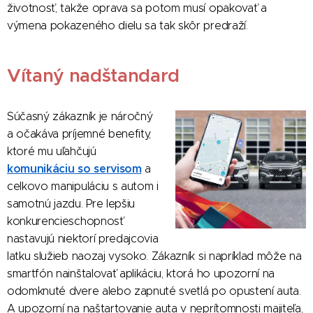
životnosť, takže oprava sa potom musí opakovať a
výmena pokazeného dielu sa tak skôr predraží.
Vítaný nadštandard
Súčasný zákazník je náročný
a očakáva príjemné benefity,
ktoré mu uľahčujú
komunikáciu so servisom
a
celkovo manipuláciu s autom i
samotnú jazdu. Pre lepšiu
konkurencieschopnosť
nastavujú niektorí predajcovia
latku služieb naozaj vysoko. Zákazník si napríklad môže na
smartfón nainštalovať aplikáciu, ktorá ho upozorní na
odomknuté dvere alebo zapnuté svetlá po opustení auta.
A upozorní na naštartovanie auta v neprítomnosti majiteľa,