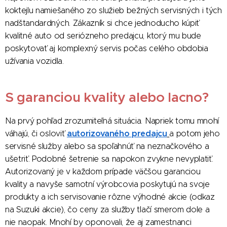
koktejlu namiešaného zo služieb bežných servisných i tých
nadštandardných. Zákazník si chce jednoducho kúpiť
kvalitné auto od seriózneho predajcu, ktorý mu bude
poskytovať aj komplexný servis počas celého obdobia
užívania vozidla.
S garanciou kvality alebo lacno?
Na prvý pohľad zrozumiteľná situácia. Napriek tomu mnohí
autorizovaného predajcu
váhajú, či osloviť
a potom jeho
servisné služby alebo sa spoľahnúť na neznačkového a
ušetriť. Podobné šetrenie sa napokon zvykne nevyplatiť.
Autorizovaný je v každom prípade väčšou garanciou
kvality a navyše samotní výrobcovia poskytujú na svoje
produkty a ich servisovanie rôzne výhodné akcie (odkaz
na Suzuki akcie), čo ceny za služby tlačí smerom dole a
nie naopak. Mnohí by oponovali, že aj zamestnanci