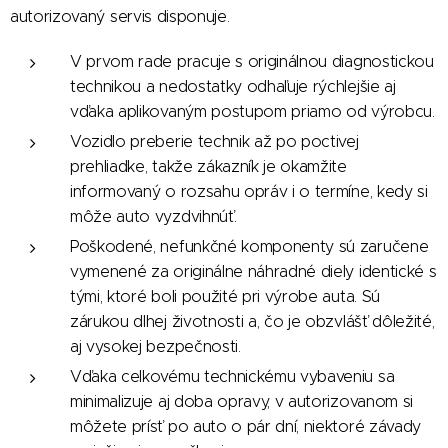
autorizovaný servis disponuje.
V prvom rade pracuje s originálnou diagnostickou
technikou a nedostatky odhaľuje rýchlejšie aj
vďaka aplikovaným postupom priamo od výrobcu.
Vozidlo preberie technik až po poctivej
prehliadke, takže zákazník je okamžite
informovaný o rozsahu opráv i o termíne, kedy si
môže auto vyzdvihnúť.
Poškodené, nefunkčné komponenty sú zaručene
vymenené za originálne náhradné diely identické s
tými, ktoré boli použité pri výrobe auta. Sú
zárukou dlhej životnosti a, čo je obzvlášť dôležité,
aj vysokej bezpečnosti.
Vďaka celkovému technickému vybaveniu sa
minimalizuje aj doba opravy, v autorizovanom si
môžete prísť po auto o pár dní, niektoré závady