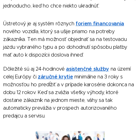
jednoducho, keď ho chce niekto ukradnúť.
foriem financovania
Ústretový je aj systém rôznych
nového vozidla, ktorý sa ušije priamo na potreby
zákazníka. Ten má možnosť objednať sa na testovaciu
jazdu vybraného typu a po dohodnutí spôsobu platby
mať auto k dispozícii doslova ihneď.
asistenčné služby
Dôležité sú aj 24-hodinové
na území
záručné krytie
celej Európy či
minimálne na 3 roky s
možnosťou ho predĺžiť a v prípade karosérie dokonca na
dobu 12 rokov. Keď sa zvážia všetky výhody, ktoré
dostane zákazník na jednom mieste, váhy sa tak
automaticky prevážia v prospech autorizovaného
predajcu a servisu.