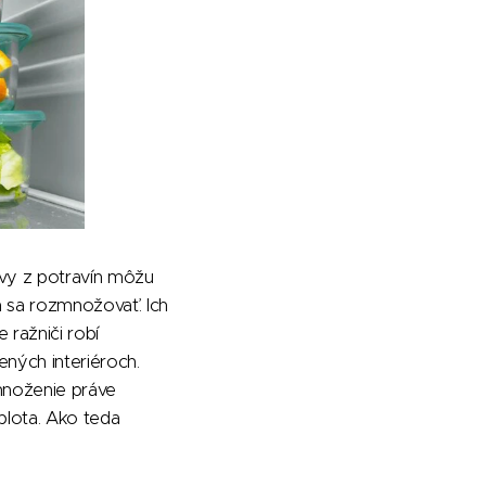
avy z potravín môžu
m sa rozmnožovať. Ich
 ražniči robí
ných interiéroch.
 množenie práve
plota. Ako teda