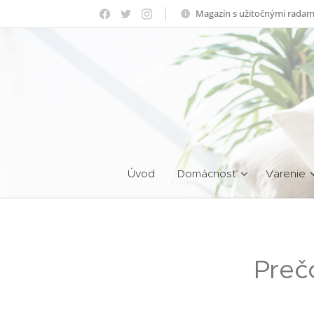
Magazín s užitočnými radam
Úvod
Domácnosť
Varenie
Preč