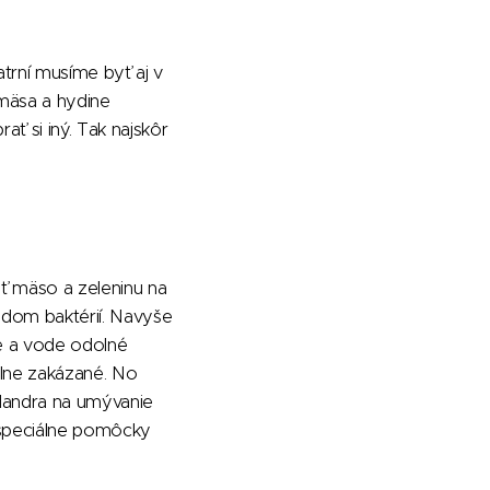
trní musíme byť aj v
 mäsa a hydine
ť si iný. Tak najskôr
ať mäso a zeleninu na
zdom baktérií. Navyše
ké a vode odolné
plne zakázané. No
 Handra na umývanie
 špeciálne pomôcky