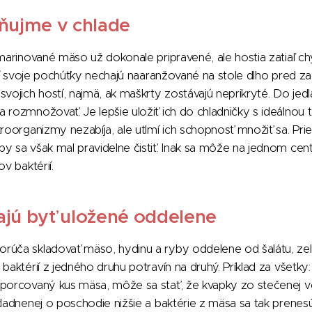
ňujme v chlade
 marinované mäso už dokonale pripravené, ale hostia zatiaľ c
torí svoje pochúťky nechajú naaranžované na stole dlho pred z
svojich hostí, najmä, ak maškrty zostávajú neprikryté. Do jed
 rozmnožovať. Je lepšie uložiť ich do chladničky s ideálnou 
kroorganizmy nezabíja, ale utlmí ich schopnosť množiť sa. Pri
y sa však mal pravidelne čistiť. Inak sa môže na jednom cen
v baktérií.
ajú byť uložené oddelene
rúča skladovať mäso, hydinu a ryby oddelene od šalátu, zel
baktérií z jedného druhu potravín na druhý. Príklad za všetky: 
porcovaný kus mäsa, môže sa stať, že kvapky zo stečenej vod
kladnenej o poschodie nižšie a baktérie z mäsa sa tak prenesú 