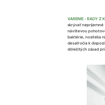
VARENIE - RADY Z
skrývať nepríjemné
návštevou pohotovost
baktérie, nositelia 
desaťročia k dispozí
dôležitých zásad pri