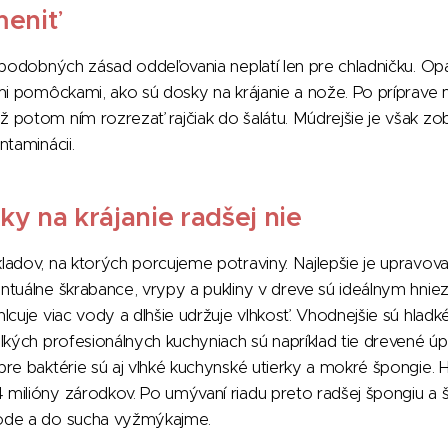
meniť
 podobných zásad oddeľovania neplatí len pre chladničku. Opa
mi pomôckami, ako sú dosky na krájanie a nože. Po príprave
potom ním rozrezať rajčiak do šalátu. Múdrejšie je však zobra
ntaminácii.
y na krájanie radšej nie
adov, na ktorých porcujeme potraviny. Najlepšie je upravov
ntuálne škrabance, vrypy a pukliny v dreve sú ideálnym hnie
lcuje viac vody a dlhšie udržuje vlhkosť. Vhodnejšie sú hlad
ľkých profesionálnych kuchyniach sú napríklad tie drevené ú
re baktérie sú aj vlhké kuchynské utierky a mokré špongie.
milióny zárodkov. Po umývaní riadu preto radšej špongiu a
ode a do sucha vyžmýkajme.