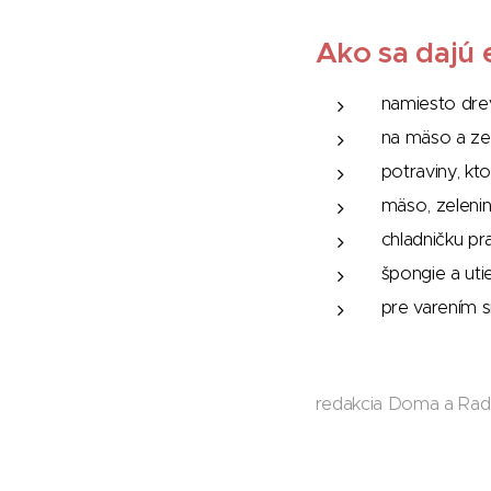
Ako sa dajú e
namiesto dr
na mäso a ze
potraviny, kt
mäso, zeleni
chladničku pr
špongie a ut
pre varením 
redakcia Doma a Ra