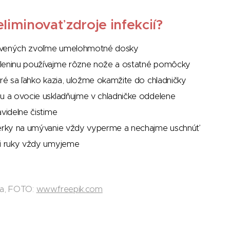
liminovať zdroje infekcií?
evených zvoľme umelohmotné dosky
leninu používajme rôzne nože a ostatné pomôcky
oré sa ľahko kazia, uložme okamžite do chladničky
nu a ovocie uskladňujme v chladničke oddelene
avidelne čistime
ierky na umývanie vždy vyperme a nechajme uschnúť
si ruky vždy umyjeme
da, FOTO:
www.freepik.com