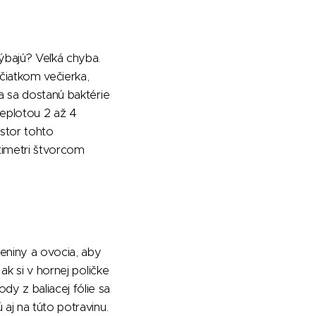
hýbajú? Veľká chyba.
ačiatkom večierka,
la sa dostanú baktérie
teplotou 2 až 4
estor tohto
timetri štvorcom
eniny a ovocia, aby
ak si v hornej poličke
y z baliacej fólie sa
aj na túto potravinu.