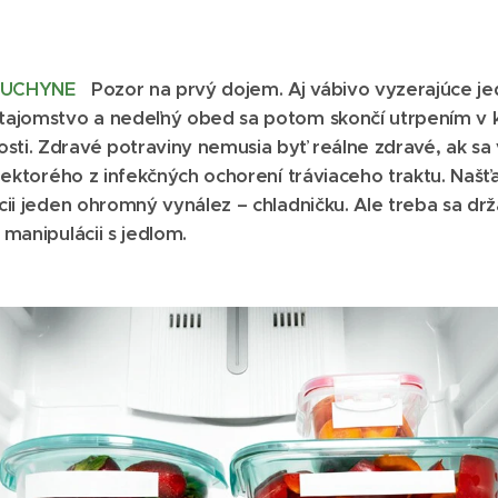
 KUCHYNE
Pozor na prvý dojem. Aj vábivo vyzerajúce je
 tajomstvo a nedeľný obed sa potom skončí utrpením v 
i. Zdravé potraviny nemusia byť reálne zdravé, ak sa v n
niektorého z infekčných ochorení tráviaceho traktu. Naš
cii jeden ohromný vynález – chladničku. Ale treba sa drža
 manipulácii s jedlom.