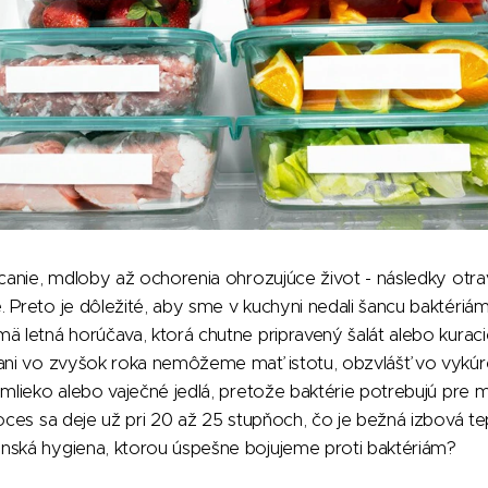
acanie, mdloby až ochorenia ohrozujúce život - následky otr
 Preto je dôležité, aby sme v kuchyni nedali šancu baktériá
ä letná horúčava, ktorá chutne pripravený šalát alebo kuracie
 ani vo zvyšok roka nemôžeme mať istotu, obzvlášť vo vykúre
 mlieko alebo vaječné jedlá, pretože baktérie potrebujú pre
roces sa deje už pri 20 až 25 stupňoch, čo je bežná izbová te
nská hygiena, ktorou úspešne bojujeme proti baktériám?