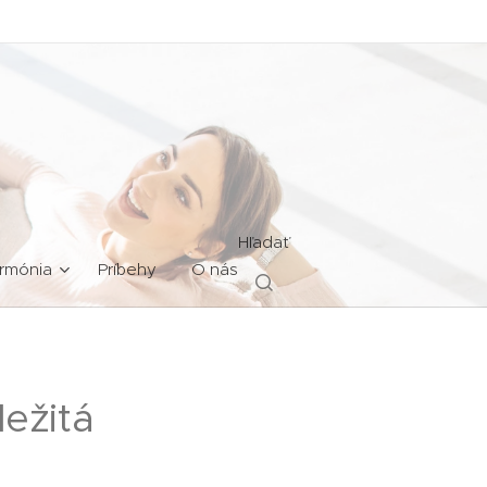
Hľadať
rmónia
Príbehy
O nás
ežitá