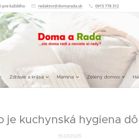
i pre každého
redaktor@domarada.sk
0915 778 312
Zdravie a krása
Mamina
Zelený domov
Ha
o je kuchynská hygiena dôl
15.03.2025