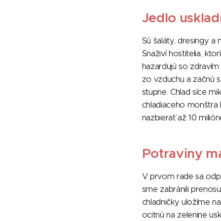
Jedlo usklad
Sú šaláty, dresingy a
Snaživí hostitelia, k
hazardujú so zdravím 
zo vzduchu a začnú sa
stupne. Chlad síce mi
chladiaceho monštra b
nazbierať až 10 milióno
Potraviny m
V prvom rade sa odpo
sme zabránili prenosu 
chladničky uložíme na
ocitnú na zelenine us