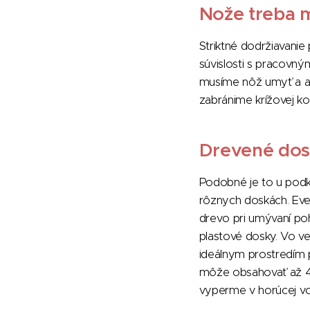
Nože treba 
Striktné dodržiavanie
súvislosti s pracovný
musíme nôž umyť a až 
zabránime krížovej ko
Drevené dosk
Podobné je to u podkl
rôznych doskách. Eve
drevo pri umývaní poh
plastové dosky. Vo ve
ideálnym prostredím p
môže obsahovať až 4 
vyperme v horúcej v