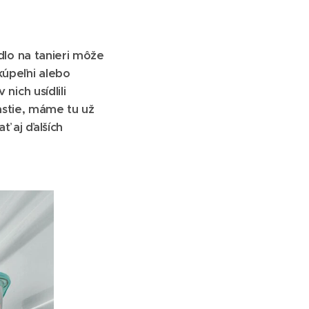
dlo na tanieri môže
kúpeľni alebo
ich usídlili
ťastie, máme tu už
ť aj ďalších