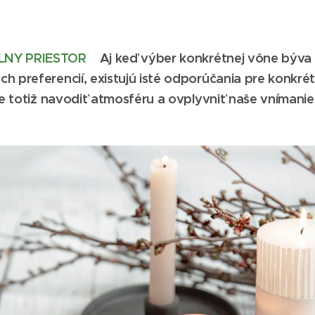
LNY PRIESTOR
Aj keď výber konkrétnej vône býv
h preferencií, existujú isté odporúčania pre konkré
vie totiž navodiť atmosféru a ovplyvniť naše vnímanie