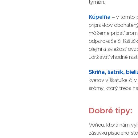
tymián.
Kúpeľňa
– v tomto p
prípravkov obohaten
môžeme pridať aroma
odparovače či fľaštičk
olejmi a sviežosť ov
udržiavať vhodné rastl
Skriňa, šatník, biel
kvetov v škatuľke či 
arómy, ktorý treba nak
Dobré tipy:
Vôňou, ktorá nám vyh
zásuvku písacieho sto