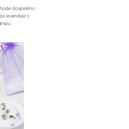
dchode dospelého
ze levandule s
ampu.