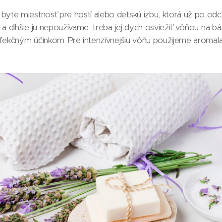
te miestnosť pre hostí alebo detskú izbu, ktorá už po o
 a dlhšie ju nepoužívame, treba jej dych osviežiť vôňou na bá
nfekčným účinkom. Pre intenzívnejšiu vôňu použijeme aromal