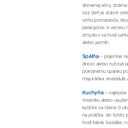
drevenej kôry, známa 
cez deň je dobré orie
vôňu pomaranča, škor
pelargónie, k večeru 
zmyslov sa hodí sant
alebo jazmín.
Spálňa
– príjemne na
drevo alebo ružová a
pokojnému spánku 
majoránka, levanduľa
Kuchyňa
– najlepšie
črepníku alebo usuše
kytičke na stene či ul
na poličke, do tohto 
hodí šalvia, bazalka, 