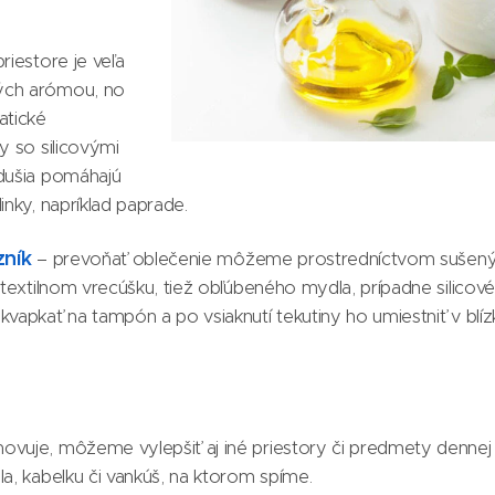
riestore je veľa
ých arómou, no
tické
y so silicovými
zdušia pomáhajú
inky, napríklad paprade.
izník
– prevoňať oblečenie môžeme prostredníctvom sušenýc
v textilnom vrecúšku, tiež obľúbeného mydla, prípadne silicov
vapkať na tampón a po vsiaknutí tekutiny ho umiestniť v blízko
ovuje, môžeme vylepšiť aj iné priestory či predmety dennej 
la, kabelku či vankúš, na ktorom spíme.