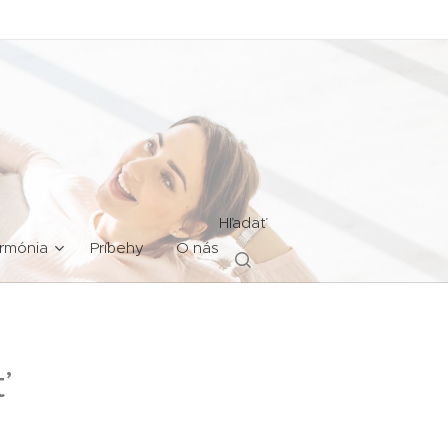
Hľadať
rmónia
Príbehy
O nás
ť