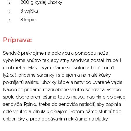
200 g kyslej uhorky
3 vajíčka
3 kápie
Príprava:
Sendvič prekrojíme na polovicu a pomocou noža
vyberieme vnútro tak, aby stny sendviča zostali hrubé 1
centimeter. Maslo vymiešame so soľou a horčicou (1
lyžica), pridáme sardinky i s olejom a na malé kúsky
pokrájanú salámu, uhorky, kápie a natvrdo uvarené vajcia.
Nakoniec pridáme rozdrobené vnútro sendviča, všetko
spolu dobre premiešame touto masou naplníme polovice
sendviča. Pplnku treba do sendviča natlačiť, aby zaplnila
celé vnútro a piľnula k okrajom. Potom dáme stuhnúť do
chladničky a pred podávaním nakrájame na plátky.