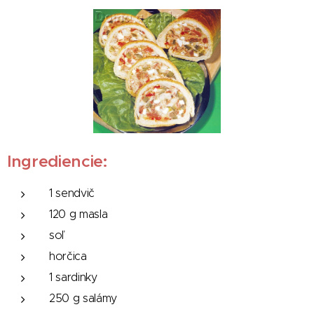
Ingrediencie:
1 sendvič
120 g masla
soľ
horčica
1 sardinky
250 g salámy