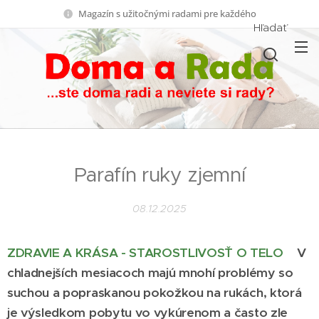
Magazín s užitočnými radami pre každého
Hľadať
Parafín ruky zjemní
08.12.2025
ZDRAVIE A KRÁSA - STAROSTLIVOSŤ O TELO
V
chladnejších mesiacoch majú mnohí problémy so
suchou a popraskanou pokožkou na rukách, ktorá
je výsledkom pobytu vo vykúrenom a často zle