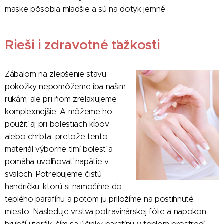
maske pôsobia mladšie a sú na dotyk jemné.
Rieši i zdravotné ťažkosti
Zábalom na zlepšenie stavu
pokožky nepomôžeme iba našim
rukám, ale pri ňom zrelaxujeme
komplexnejšie. A môžeme ho
použiť aj pri bolestiach kĺbov
alebo chrbta, pretože tento
materiál výborne tlmí bolesť a
pomáha uvoľňovať napätie v
svaloch. Potrebujeme čistú
handričku, ktorú si namočíme do
teplého parafínu a potom ju priložíme na postihnuté
miesto. Nasleduje vrstva potravinárskej fólie a napokon