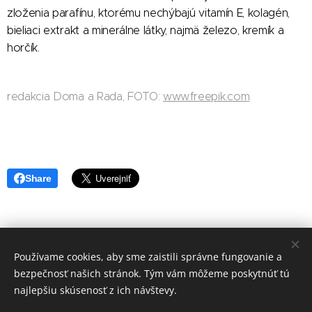
zloženia parafínu, ktorému nechýbajú vitamín E, kolagén,
bieliaci extrakt a minerálne látky, najmä železo, kremík a
horčík.
redakcia Doma a Rada, FOTO:
www.freepik.com
Share
Používame cookies, aby sme zaistili správne fungovanie a
redakcia Doma a Rada
bezpečnosť našich stránok. Tým vám môžeme poskytnúť tú
Vytvořeno službou
Webnode
Cookies
najlepšiu skúsenosť z ich návštevy.