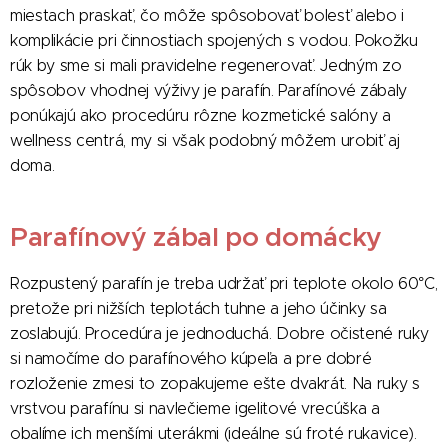
miestach praskať, čo môže spôsobovať bolesť alebo i
komplikácie pri činnostiach spojených s vodou. Pokožku
rúk by sme si mali pravidelne regenerovať. Jedným zo
spôsobov vhodnej výživy je parafín. Parafínové zábaly
ponúkajú ako procedúru rôzne kozmetické salóny a
wellness centrá, my si však podobný môžem urobiť aj
doma.
Parafínový zábal po domácky
Rozpustený parafín je treba udržať pri teplote okolo 60°C,
pretože pri nižších teplotách tuhne a jeho účinky sa
zoslabujú. Procedúra je jednoduchá. Dobre očistené ruky
si namočíme do parafínového kúpeľa a pre dobré
rozloženie zmesi to zopakujeme ešte dvakrát. Na ruky s
vrstvou parafínu si navlečieme igelitové vrecúška a
obalíme ich menšími uterákmi (ideálne sú froté rukavice).