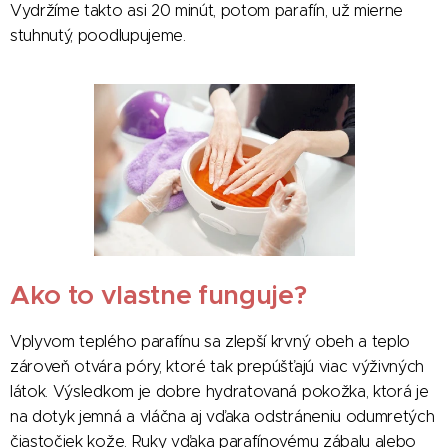
Vydržíme takto asi 20 minút, potom parafín, už mierne
stuhnutý, poodlupujeme.
Ako to vlastne funguje?
Vplyvom teplého parafínu sa zlepší krvný obeh a teplo
zároveň otvára póry, ktoré tak prepúšťajú viac výživných
látok. Výsledkom je dobre hydratovaná pokožka, ktorá je
na dotyk jemná a vláčna aj vďaka odstráneniu odumretých
čiastočiek kože. Ruky vďaka parafínovému zábalu alebo