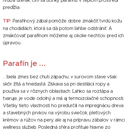
hrubší uterák, čím sa účinky parafínu v teplom prostredí
predĺžia.
TIP
: Parafínový zábal pomôže dobre zmäkčiť tvrdú kožu
na chodidlách, ktorá sa dá potom ľahšie odstrániť. A
zmäkčovať parafínom môžeme aj okolie nechtov pred ich
úpravou.
Parafín je ...
... biela zmes bez chuti zápachu, v surovom stave však
skôr žltá a hnedastá. Získava sa pri destilácii ropy a
používa sa v rôznych oblastiach. Ľahko sa roztápa a
tvaruje, je vode odolný a má aj termoizolačné schopnosti.
Všetky tieto vlastnosti ho predurčili na impregnáciu dreva
a stavebných prvkov, na výrobu sviečok, pleťových
krémov a rúžov na pery, ale aj na prípravu zábalov v rámci
wellness služieb. Posledná sféra profituje hlavne zo