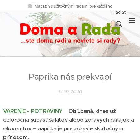
Magazín s užitočnými radami pre každého
Hľadať
Paprika nás prekvapí
17.03.2026
VARENIE - POTRAVINY
Obľúbená, dnes už
celoročná súčasť šalátov alebo zdravých raňajok a
olovrantov – paprika je pre zdravie skutočným
prínosom.