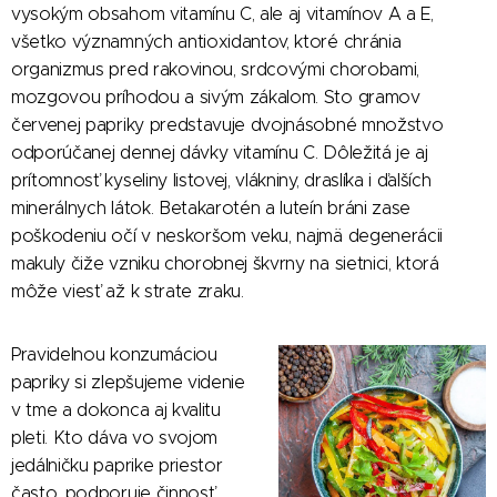
vysokým obsahom vitamínu C, ale aj vitamínov A a E,
všetko významných antioxidantov, ktoré chránia
organizmus pred rakovinou, srdcovými chorobami,
mozgovou príhodou a sivým zákalom. Sto gramov
červenej papriky predstavuje dvojnásobné množstvo
odporúčanej dennej dávky vitamínu C. Dôležitá je aj
prítomnosť kyseliny listovej, vlákniny, draslíka i ďalších
minerálnych látok. Betakarotén a luteín bráni zase
poškodeniu očí v neskoršom veku, najmä degenerácii
makuly čiže vzniku chorobnej škvrny na sietnici, ktorá
môže viesť až k strate zraku.
Pravidelnou konzumáciou
papriky si zlepšujeme videnie
v tme a dokonca aj kvalitu
pleti. Kto dáva vo svojom
jedálničku paprike priestor
často, podporuje činnosť