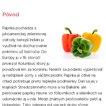
Pôvod
Paprika pochádza z
juhoamerickej zeleninovej
odrody, tamojší Indiáni ju
využívali na dochucovanie
pokrmov už tisícročia. Do
Európy ju v 16. storočí
priviezol Kolumbus, ktorý ju
považoval len za koreninu. Neskôr sa podarilo vypestovať
aj neštipľavé sorty s väčšími plodmi. Paprika je citlivá na
chlad, potrebuje preto teplejšie podmienky. Darí sa jej v
krajinách Stredozemného mora a na Balkáne, ale
pestovanie papriky hlavne vo fóliovníkoch a skleníkoch sa
udomácnilo aj u nás. Medzi známych pestovateľov patrí aj
Holandsko. Táto zelenina má viaceré druhy rôzne