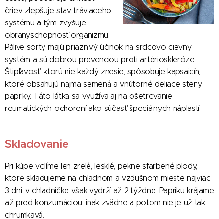
čriev, zlepšuje stav tráviaceho
systému a tým zvyšuje
obranyschopnosť organizmu.
Pálivé sorty majú priaznivý účinok na srdcovo cievny
systém a sú dobrou prevenciou proti artérioskleróze.
Štipľavosť, ktorú nie každý znesie, spôsobuje kapsaicín,
ktoré obsahujú najmä semená a vnútorné deliace steny
papriky. Táto látka sa využíva aj na ošetrovanie
reumatických ochorení ako súčasť špeciálnych náplastí.
Skladovanie
Pri kúpe volíme len zrelé, lesklé, pekne sfarbené plody,
ktoré skladujeme na chladnom a vzdušnom mieste najviac
3 dni, v chladničke však vydrží až 2 týždne. Papriku krájame
až pred konzumáciou, inak zvädne a potom nie je už tak
chrumkavá.