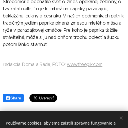
Stredomorie obohatilo svet o zmes opekanej zeleniny, o
tzv. ratatouille, čo je kombinácia papriky, paradajok,
baklažánu, cukiny a cesnaku. V našich podmienkach patrí k
tradičným jedlám paprika plnená zmesou mletého mäsa a
ryže v paradajkovej omáčke. Pre koho je paprika ťažšie
stráviteľná, môže si ju nad ohňom trochu opiecť a šupku
potom ľahko stiahnuť.
redakcia Doma a Rada, FOTO:
www.freepik.com
Share
Používame cookies, aby sme zaistili správne fungovanie a
redakcia Doma a Rada