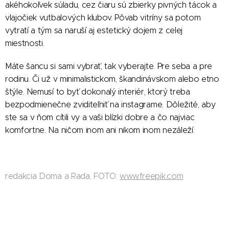
akéhokoľvek súladu, cez čiaru sú zbierky pivných tácok a
vlajočiek vutbalových klubov. Pôvab vitríny sa potom
vytratí a tým sa naruší aj estetický dojem z celej
miestnosti.
Máte šancu si sami vybrať, tak vyberajte. Pre seba a pre
rodinu. Či už v minimalistickom, škandinávskom alebo etno
štýle. Nemusí to byť dokonalý interiér, ktorý treba
bezpodmienečne zviditeľniť na instagrame. Dôležité, aby
ste sa v ňom cítili vy a vaši blízki dobre a čo najviac
komfortne. Na ničom inom ani nikom inom nezáleží.
redakcia Doma a Rada, FOTO:
www.freepik.com