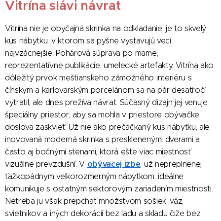
Vitrína slávi návrat
Vitrína nie je obyčajná skrinka na odkladanie, je to skvelý
kus nábytku, v ktorom sa pyšne vystavujú veci
najvzácnejšie. Pohárová súprava po mame,
reprezentatívne publikácie, umelecké artefakty. Vitrína ako
dôležitý prvok meštianskeho zámožného interiéru s
čínskym a karlovarským porcelánom sa na pár desaťročí
vytratil, ale dnes prežíva návrat. Súčasný dizajn jej venuje
špeciálny priestor, aby sa mohla v priestore obývačke
doslova zaskvieť. Už nie ako prečačkaný kus nábytku, ale
inovovaná moderná skrinka s presklenenými dverami a
často aj bočnými stenami, ktorá ešte viac miestnosť
obývacej izbe
vizuálne prevzdušní. V
, už nepreplnenej
ťažkopádnym veľkorozmerným nábytkom, ideálne
komunikuje s ostatným sektorovým zariadením miestnosti.
Netreba ju však prepchať množstvom sošiek, váz,
svietnikov a iných dekorácií bez ladu a skladu čiže bez