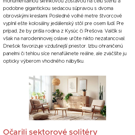
monumentálnou skrinkovou zostavou na celú stenu a
podobne gigantickou sedacou súpravou s dvoma
obrovskými kreslami. Posledné voľné metre štvorcové
vyplnil ešte kolosálny jedálenský stôl pre osem ľudí. Pre
prípad, že by prišla rodina z Kysúc či Prešova. Valčík si
však na narodeninovej oslave určite nikto nezatancoval.
Dnešok favorizuje vzdušnejší priestor. Izbu ohraničenú
panelmi či tehlou síce nenafúknete reálne, ale zväčšíte ju
opticky výberom vhodného nábytku.
Očarili sektorové solitéry