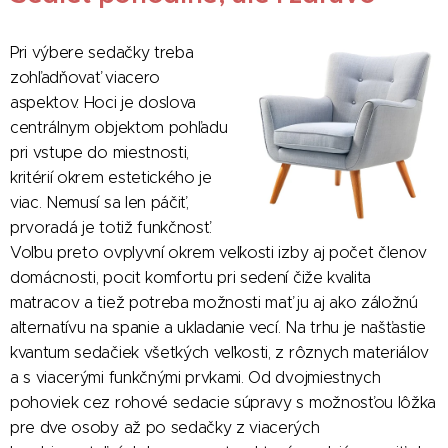
Pri výbere sedačky treba
zohľadňovať viacero
aspektov. Hoci je doslova
centrálnym objektom pohľadu
pri vstupe do miestnosti,
kritérií okrem estetického je
viac. Nemusí sa len páčiť,
prvoradá je totiž funkčnosť.
Voľbu preto ovplyvní okrem veľkosti izby aj počet členov
domácnosti, pocit komfortu pri sedení čiže kvalita
matracov a tiež potreba možnosti mať ju aj ako záložnú
alternatívu na spanie a ukladanie vecí. Na trhu je našťastie
kvantum sedačiek všetkých veľkosti, z rôznych materiálov
a s viacerými funkčnými prvkami. Od dvojmiestnych
pohoviek cez rohové sedacie súpravy s možnosťou lôžka
pre dve osoby až po sedačky z viacerých