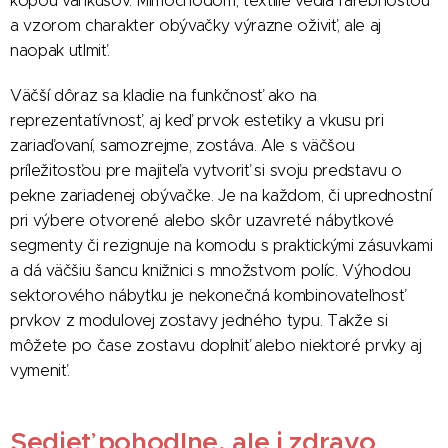
kopou vankúšov. Mimochodom, textílie vedia farebnosťou
a vzorom charakter obývačky výrazne oživiť, ale aj
naopak utlmiť.
Väčší dôraz sa kladie na funkčnosť ako na
reprezentatívnosť, aj keď prvok estetiky a vkusu pri
zariaďovaní, samozrejme, zostáva. Ale s väčšou
príležitosťou pre majiteľa vytvoriť si svoju predstavu o
pekne zariadenej obývačke. Je na každom, či uprednostní
pri výbere otvorené alebo skôr uzavreté nábytkové
segmenty či rezignuje na komodu s praktickými zásuvkami
a dá väčšiu šancu knižnici s množstvom políc. Výhodou
sektorového nábytku je nekonečná kombinovateľnosť
prvkov z modulovej zostavy jedného typu. Takže si
môžete po čase zostavu doplniť alebo niektoré prvky aj
vymeniť.
Sedieť pohodlne, ale i zdravo