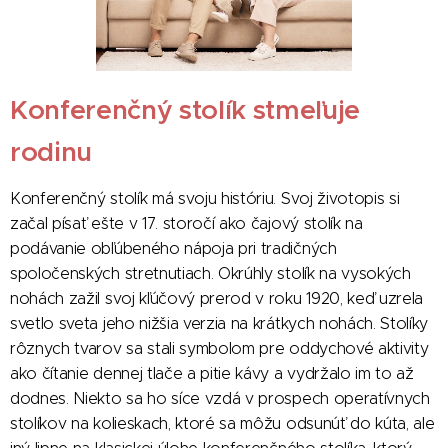
Konferenčný stolík stmeľuje
rodinu
Konferenčný stolík má svoju históriu. Svoj životopis si
začal písať ešte v 17. storočí ako čajový stolík na
podávanie obľúbeného nápoja pri tradičných
spoločenských stretnutiach. Okrúhly stolík na vysokých
nohách zažil svoj kľúčový prerod v roku 1920, keď uzrela
svetlo sveta jeho nižšia verzia na krátkych nohách. Stolíky
rôznych tvarov sa stali symbolom pre oddychové aktivity
ako čítanie dennej tlače a pitie kávy a vydržalo im to až
dodnes. Niekto sa ho síce vzdá v prospech operatívnych
stolíkov na kolieskach, ktoré sa môžu odsunúť do kúta, ale