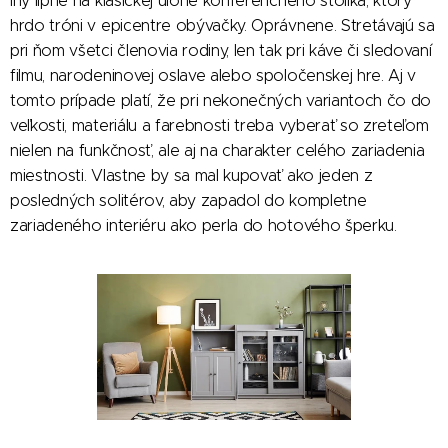
iný lipne na klasickej úlohe konferenčného stolíka, ktorý
hrdo tróni v epicentre obývačky. Oprávnene. Stretávajú sa
pri ňom všetci členovia rodiny, len tak pri káve či sledovaní
filmu, narodeninovej oslave alebo spoločenskej hre. Aj v
tomto prípade platí, že pri nekonečných variantoch čo do
veľkosti, materiálu a farebnosti treba vyberať so zreteľom
nielen na funkčnosť, ale aj na charakter celého zariadenia
miestnosti. Vlastne by sa mal kupovať ako jeden z
posledných solitérov, aby zapadol do kompletne
zariadeného interiéru ako perla do hotového šperku.