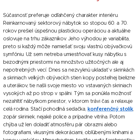
Súčasnosť preferuje odľahčený charakter interiéru.
Reinkarnovaný sektorový nábytok so stopou 60. a 70.
rokov prešiel úspešnou plastickou operáciou a aktuálne
oslovuje na trhu zákazníkov. Jeho výhodou je variabilita,
preto si každý môže namiešať svoju vlastnú obývačkovú
symfóniu. Už sem netreba umiestňovať kusy nábytku s
bezodnými priestormi na množstvo užitočných ale aj
nepotrebných vecí. Dnes sa nezvyknú ukladať v skrinkách
a skriniach veľkých obývacích stien kopy posteľnej bielizne
a uterákov, tie našli svoje miesto vo vstavaných skriniach
vysokých až po strop v spálni. Tým sa ponúkla možnosť
nezahltiť nábytkom priestor, v ktorom trávi čas a relaxuje
konferenčný stolík
celá rodina. Stačí pohodlná sedačka,
,
zopár skriniek, nejaké police a prípadne vitrína. Potom
chýba už len doladiť atmosféru pár obrazmi alebo
fotografiami, vkusnými dekoráciami, obľúbenými knihami a