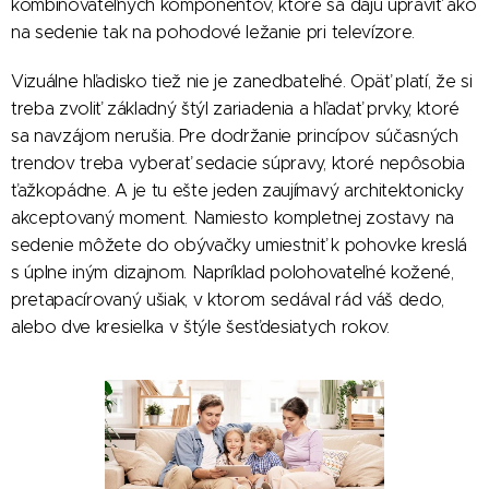
kombinovateľných komponentov, ktoré sa dajú upraviť ako
na sedenie tak na pohodové ležanie pri televízore.
Vizuálne hľadisko tiež nie je zanedbateľné. Opäť platí, že si
treba zvoliť základný štýl zariadenia a hľadať prvky, ktoré
sa navzájom nerušia. Pre dodržanie princípov súčasných
trendov treba vyberať sedacie súpravy, ktoré nepôsobia
ťažkopádne. A je tu ešte jeden zaujímavý architektonicky
akceptovaný moment. Namiesto kompletnej zostavy na
sedenie môžete do obývačky umiestniť k pohovke kreslá
s úplne iným dizajnom. Napríklad polohovateľné kožené,
pretapacírovaný ušiak, v ktorom sedával rád váš dedo,
alebo dve kresielka v štýle šesťdesiatych rokov.