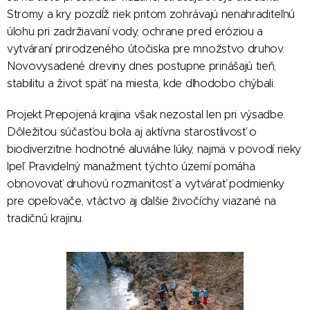
Stromy a kry pozdĺž riek pritom zohrávajú nenahraditeľnú
úlohu pri zadržiavaní vody, ochrane pred eróziou a
vytváraní prirodzeného útočiska pre množstvo druhov.
Novovysadené dreviny dnes postupne prinášajú tieň,
stabilitu a život späť na miesta, kde dlhodobo chýbali.
Projekt Prepojená krajina však nezostal len pri výsadbe.
Dôležitou súčasťou bola aj aktívna starostlivosť o
biodiverzitne hodnotné aluviálne lúky, najmä v povodí rieky
Ipeľ. Pravidelný manažment týchto území pomáha
obnovovať druhovú rozmanitosť a vytvárať podmienky
pre opeľovače, vtáctvo aj ďalšie živočíchy viazané na
tradičnú krajinu.