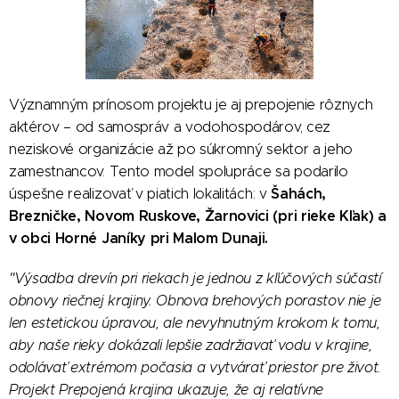
Významným prínosom projektu je aj prepojenie rôznych
aktérov – od samospráv a vodohospodárov, cez
neziskové organizácie až po súkromný sektor a jeho
zamestnancov. Tento model spolupráce sa podarilo
Šahách,
úspešne realizovať v piatich lokalitách: v
Brezničke, Novom Ruskove, Žarnovici (pri rieke Kľak) a
v obci Horné Janíky pri Malom Dunaji.
"Výsadba drevín pri riekach je jednou z kľúčových súčastí
obnovy riečnej krajiny. Obnova brehových porastov nie je
len estetickou úpravou, ale nevyhnutným krokom k tomu,
aby naše rieky dokázali lepšie zadržiavať vodu v krajine,
odolávať extrémom počasia a vytvárať priestor pre život.
Projekt Prepojená krajina ukazuje, že aj relatívne