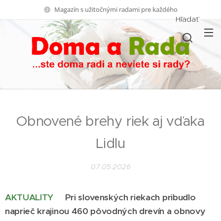
Magazín s užitočnými radami pre každého
Hľadať
Obnovené brehy riek aj vďaka
Lidlu
07.05.2026
AKTUALITY
Pri slovenských riekach pribudlo
naprieč krajinou 460 pôvodných drevín a obnovy