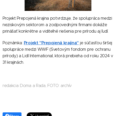
Projekt Prepojená krajina potvrdzuje, že spolupráca medzi
neziskovým sektorom a zodpovednými firmami dokáže
prinášať konkrétne a viditeľné riešenia pre prírodu aj ľudí.
Projekt "Prepojená krajina"
Poznámka:
je súčasťou širšej
spolupráce medzi WWF (Svetovým fondom pre ochranu
prírody) a Lidl International, ktorá prebieha od roku 2024 v
31 krajinách.
redakcia Doma a Rada, FOTO: archív
Share