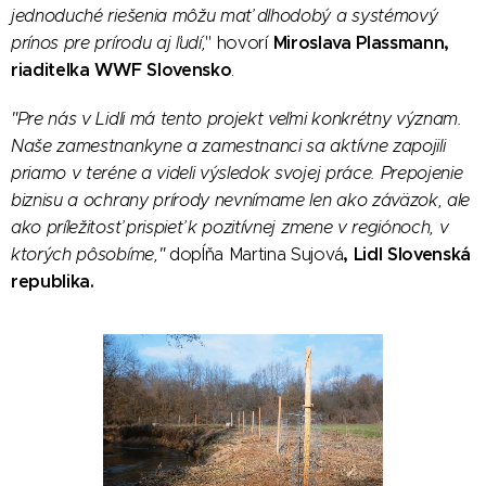
jednoduché riešenia môžu mať dlhodobý a systémový
Miroslava Plassmann,
prínos pre prírodu aj ľudí,
" hovorí
riaditeľka WWF Slovensko
.
"Pre nás v Lidli má tento projekt veľmi konkrétny význam.
Naše zamestnankyne a zamestnanci sa aktívne zapojili
priamo v teréne a videli výsledok svojej práce. Prepojenie
biznisu a ochrany prírody nevnímame len ako záväzok, ale
ako príležitosť prispieť k pozitívnej zmene v regiónoch, v
, Lidl Slovenská
ktorých pôsobíme,"
dopĺňa Martina Sujová
republika.