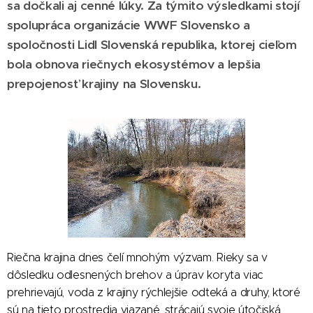
sa dočkali aj cenné lúky. Za týmito výsledkami stojí
spolupráca organizácie WWF Slovensko a
spoločnosti Lidl Slovenská republika, ktorej cieľom
bola obnova riečnych ekosystémov a lepšia
prepojenosť krajiny na Slovensku.
Riečna krajina dnes čelí mnohým výzvam. Rieky sa v
dôsledku odlesnených brehov a úprav koryta viac
prehrievajú, voda z krajiny rýchlejšie odteká a druhy, ktoré
sú na tieto prostredia viazané, strácajú svoje útočiská.