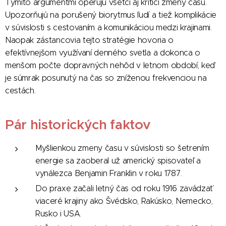
Týmito argumentmi operujú všetci aj kritici zmeny času.
Upozorňujú na porušený biorytmus ľudí a tiež komplikácie
v súvislosti s cestovaním a komunikáciou medzi krajinami.
Naopak zástancovia tejto stratégie hovoria o
efektívnejšom využívaní denného svetla a dokonca o
menšom počte dopravných nehôd v letnom období, keď
je súmrak posunutý na čas so zníženou frekvenciou na
cestách.
Pár historických faktov
Myšlienkou zmeny času v súvislosti so šetrením
energie sa zaoberal už americký spisovateľ a
vynálezca Benjamin Franklin v roku 1787.
Do praxe začali letný čas od roku 1916 zavádzať
viaceré krajiny ako Švédsko, Rakúsko, Nemecko,
Rusko i USA.