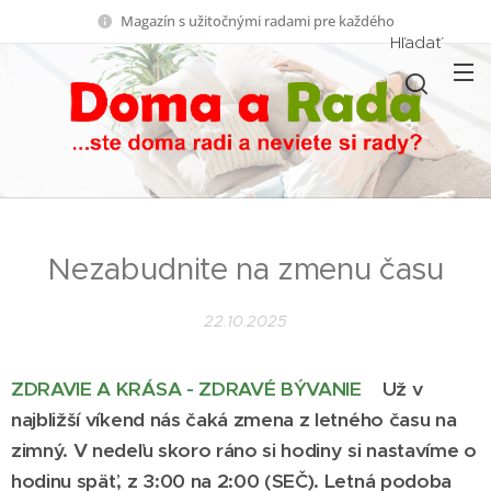
Magazín s užitočnými radami pre každého
Hľadať
Nezabudnite na zmenu času
22.10.2025
ZDRAVIE A KRÁSA - ZDRAVÉ BÝVANIE
Už v
najbližší víkend nás čaká zmena z letného času na
zimný. V nedeľu skoro ráno si hodiny si nastavíme o
hodinu späť, z 3:00 na 2:00 (SEČ). Letná podoba