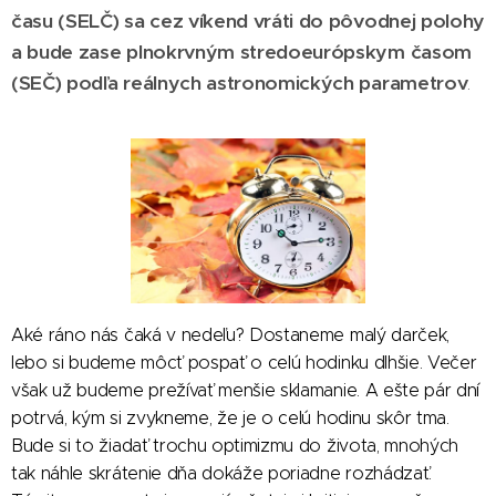
času (SELČ) sa cez víkend vráti do pôvodnej polohy
a bude zase plnokrvným stredoeurópskym časom
(SEČ) podľa reálnych astronomických parametrov
.
Aké ráno nás čaká v nedeľu? Dostaneme malý darček,
lebo si budeme môcť pospať o celú hodinku dlhšie. Večer
však už budeme prežívať menšie sklamanie. A ešte pár dní
potrvá, kým si zvykneme, že je o celú hodinu skôr tma.
Bude si to žiadať trochu optimizmu do života, mnohých
tak náhle skrátenie dňa dokáže poriadne rozhádzať.