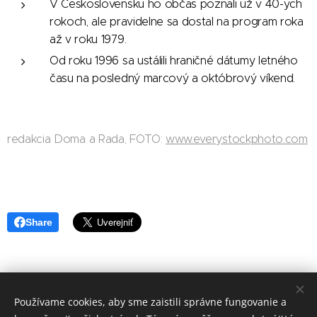
V Československu ho občas poznali už v 40-ych
rokoch, ale pravidelne sa dostal na program roka
až v roku 1979.
Od roku 1996 sa ustálili hraničné dátumy letného
času na posledný marcový a októbrový víkend.
redakcia Doma a Rada, FOTO:
www.everystockphoto.com
Share
Používame cookies, aby sme zaistili správne fungovanie a
redakcia Doma a Rada