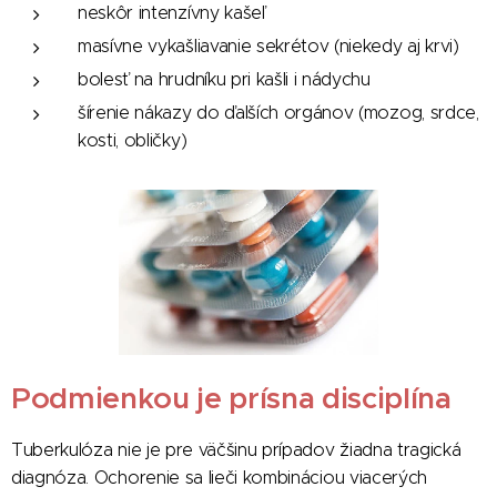
neskôr intenzívny kašeľ
masívne vykašliavanie sekrétov (niekedy aj krvi)
bolesť na hrudníku pri kašli i nádychu
šírenie nákazy do ďalších orgánov (mozog, srdce,
kosti, obličky)
Podmienkou je prísna disciplína
Tuberkulóza nie je pre väčšinu prípadov žiadna tragická
diagnóza. Ochorenie sa lieči kombináciou viacerých