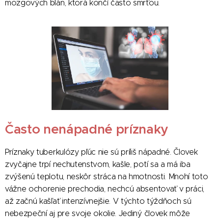
mozgových blán, ktorá končí často smrťou.
Často nenápadné príznaky
Príznaky tuberkulózy pľúc nie sú príliš nápadné. Človek
zvyčajne trpí nechutenstvom, kašle, potí sa a má iba
zvýšenú teplotu, neskôr stráca na hmotnosti. Mnohí toto
vážne ochorenie prechodia, nechcú absentovať v práci,
až začnú kašľať intenzívnejšie. V týchto týždňoch sú
nebezpeční aj pre svoje okolie. Jediný človek môže