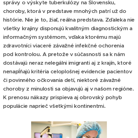
správy o výskyte tuberkulózy na Slovensku,
choroby, ktorá v predstave mnohých patrí už do
histórie. Nie je to, žiaľ, reálna predstava. Zďaleka nie
všetky krajiny disponujú kvalitným diagnostickým a
informačným systémom, vďaka ktorému majú
zdravotníci viaceré závažné infekčné ochorenia
pod kontrolou. A pretože v súčasnosti sa k nám
dostávajú neraz nelegálni imigranti aj z krajín, ktoré
nenapĺňajú kritéria celoplošnej evidencie pacientov
či povinného očkovania detí, niektoré závažné
choroby z minulosti sa objavujú aj v našom regióne.
K prenosu nákazy prispieva aj obrovský pohyb
populácie naprieč všetkými kontinentmi.