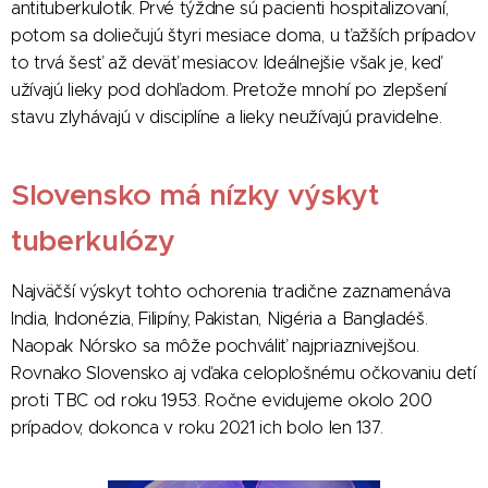
antituberkulotík. Prvé týždne sú pacienti hospitalizovaní,
potom sa doliečujú štyri mesiace doma, u ťažších prípadov
to trvá šesť až deväť mesiacov. Ideálnejšie však je, keď
užívajú lieky pod dohľadom. Pretože mnohí po zlepšení
stavu zlyhávajú v disciplíne a lieky neužívajú pravidelne.
Slovensko má nízky výskyt
tuberkulózy
Najväčší výskyt tohto ochorenia tradične zaznamenáva
India, Indonézia, Filipíny, Pakistan, Nigéria a Bangladéš.
Naopak Nórsko sa môže pochváliť najpriaznivejšou.
Rovnako Slovensko aj vďaka celoplošnému očkovaniu detí
proti TBC od roku 1953. Ročne evidujeme okolo 200
prípadov, dokonca v roku 2021 ich bolo len 137.