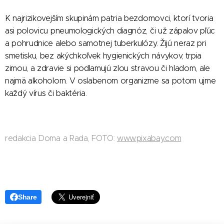
K najrizikovejším skupinám patria bezdomovci, ktorí tvoria
asi polovicu pneumologických diagnóz, či už zápalov pľúc
a pohrudnice alebo samotnej tuberkulózy. Žijú neraz pri
smetisku, bez akýchkoľvek hygienických návykov, trpia
zimou, a zdravie si podlamujú zlou stravou či hladom, ale
najmä alkoholom. V oslabenom organizme sa potom ujme
každý vírus či baktéria.
redakcia Doma a Rada, FOTO:
www.pixabay.com
Share