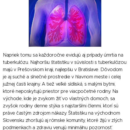
Napriek tomu sa každoročne evidujú aj prípady úmrtia na
tuberkulózu. Najhoršiu štatistiku v súvislosti s tuberkulózou
majú v Prešovskom kraji, najlepšiu v Bratislave. Dôvodom
je aj suché a slnečné prostredie v hlavnom meste i celej
južnej časti krajiny. A tiež veľké sídliská, s malými bytmi,
ktoré neposkytujú priestor pre viacpočetné rodiny. Na
východe, kde je zvykom žiť vo vlastných domoch, sa
zvyšok rodiny denne stýka s najstaršími členmi, ktorí sú
práve častým zdrojom nákazy. Štatistiku na východnom
Slovensku zhoršujú aj rómske komunity, ktoré žijú v zlých
podmienkach a zdraviu venujú minimálnu pozornosť.