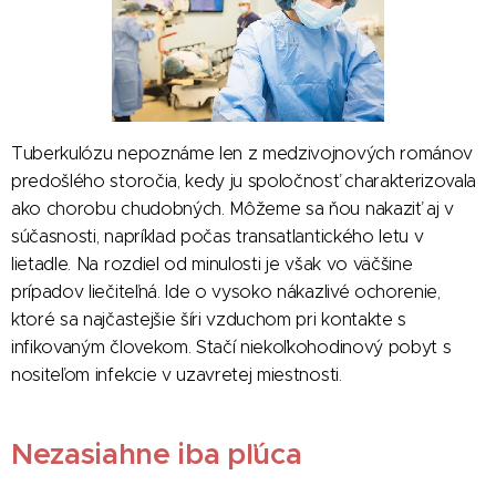
Tuberkulózu nepoznáme len z medzivojnových románov
predošlého storočia, kedy ju spoločnosť charakterizovala
ako chorobu chudobných. Môžeme sa ňou nakaziť aj v
súčasnosti, napríklad počas transatlantického letu v
lietadle. Na rozdiel od minulosti je však vo väčšine
prípadov liečiteľná. Ide o vysoko nákazlivé ochorenie,
ktoré sa najčastejšie šíri vzduchom pri kontakte s
infikovaným človekom. Stačí niekoľkohodinový pobyt s
nositeľom infekcie v uzavretej miestnosti.
Nezasiahne iba pľúca