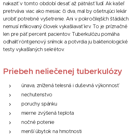
nakaziť v tomto období desať až pätnásť ľudí. Ak kašeľ
pretrváva viac ako mesiac či dva, mal by ošetrujúci lekár
urobiť potrebné vyšetrenie. Ani v pokročilejších štádiách
nemusí infikovaný človek vykašliavať krv. To je príznačné
len pre päť percent pacientov. Tuberkulózu pomáha
odhaliť röntgenový snímok a potvrdia ju bakteriologické
testy vykašľaných sekrétov.
Priebeh neliečenej tuberkulózy
únava, znížená telesná i duševná výkonnosť
nechutenstvo
poruchy spánku
mierne zvýšená teplota
nočné potenie
menší úbytok na hmotnosti