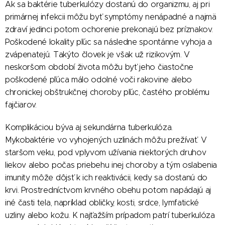
Ak sa baktérie tuberkulózy dostanú do organizmu, aj pri
primárnej infekcii môžu byť symptómy nenápadné a najmä
zdraví jedinci potom ochorenie prekonajú bez príznakov.
Poškodené lokality pľúc sa následne spontánne vyhoja a
zvápenatejú. Takýto človek je však už rizikovým. V
neskoršom období života môžu byť jeho čiastočne
poškodené pľúca málo odolné voči rakovine alebo
chronickej obštrukčnej choroby pľúc, častého problému
fajčiarov.
Komplikáciou býva aj sekundárna tuberkulóza.
Mykobaktérie vo vyhojených uzlinách môžu prežívať. V
staršom veku, pod vplyvom užívania niektorých druhov
liekov alebo počas priebehu inej choroby a tým oslabenia
imunity môže dôjsť k ich reaktivácii, kedy sa dostanú do
krvi. Prostredníctvom krvného obehu potom napádajú aj
iné časti tela, napríklad obličky, kosti, srdce, lymfatické
uzliny alebo kožu. K najťažším prípadom patrí tuberkulóza