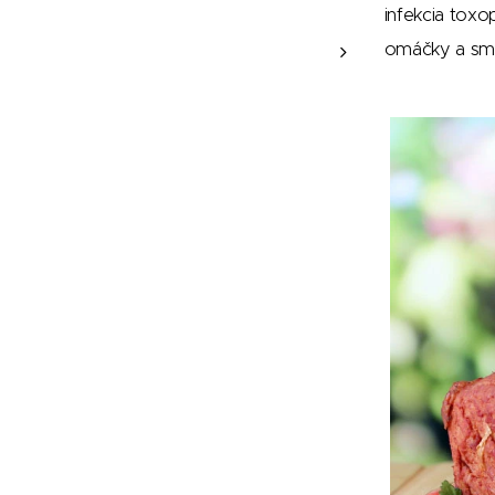
infekcia tox
omáčky a smot