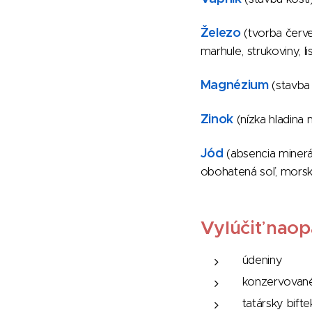
Železo
(tvorba červe
marhule, strukoviny, li
Magnézium
(stavba 
Zinok
(nízka hladina
Jód
(absencia minerá
obohatená soľ, mors
Vylúčiť naop
údeniny
konzervovan
tatársky bift