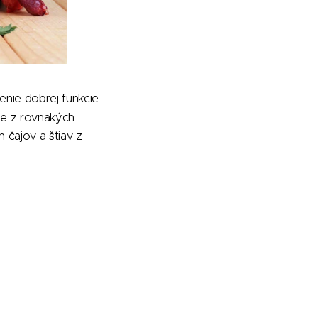
nie dobrej funkcie
je z rovnakých
čajov a štiav z