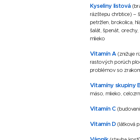
Kyseliny listová
(br
rázštepu chrbtice) – 
petržlen, brokolica, h
šalát, špenát, orechy, 
mlieko
Vitamín A
(znižuje ri
rastových porúch plo
problémov so zrakom)
Vitamíny skupiny 
mäso, mlieko, celozrn
Vitamín C
(budovani
Vitamín D
(látková p
Vápnik
(stavba kostí