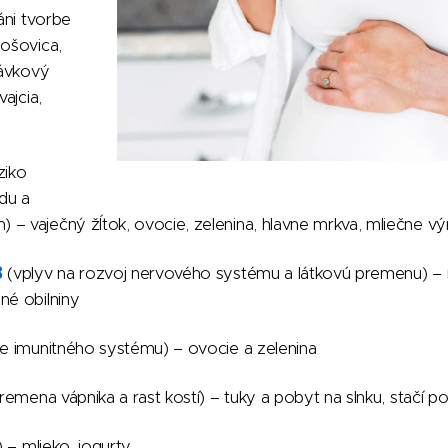
áni tvorbe
šošovica,
lávkový
vajcia,
ziko
du a
 – vaječný žĺtok, ovocie, zelenina, hlavne mrkva, mliečne v
B
(vplyv na rozvoj nervového systému a látkovú premenu) – r
né obilniny
e imunitného systému) – ovocie a zelenina
remena vápnika a rast kostí) – tuky a pobyt na slnku, stačí po
) – mlieko, jogurty