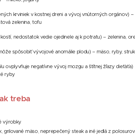
ných krviniek v kostnej dreni a vývoj vnútorných orgánov) – 
stová zelenina, tofu
kostí, nedostatok vedie ojedinele aj k potratu) – zelenina, o
 môže spôsobiť vývojové anomálie plodu) – mäso, ryby, struko
lu ovplyvňuje negatívne vývoj mozgu a štítnej žľazy dieťaťa) 
ké ryby
ak treba
é výrobky
ek, grilované mäso, neprepečený steak a iné jedlá z polosuro