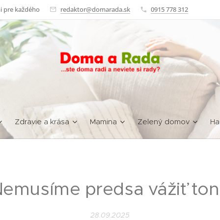
i pre každého
redaktor@domarada.sk
0915 778 312
Zdravie a krása
Mamina
Zelený domov
Ha
emusíme predsa vážiť to
28.09.2025