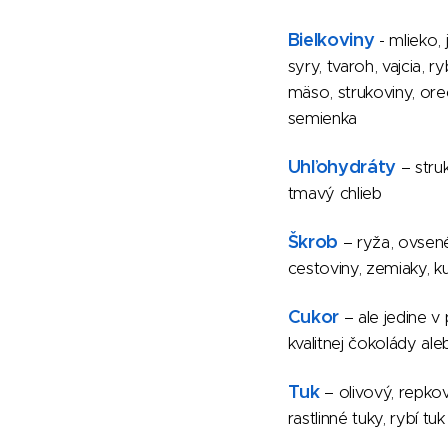
Bielkoviny
- mlieko, 
syry, tvaroh, vajcia, r
mäso, strukoviny, ore
semienka
Uhľohydráty
– struk
tmavý chlieb
Škrob
– ryža, ovsené
cestoviny, zemiaky, k
Cukor
– ale jedine 
kvalitnej čokolády a
Tuk
– olivový, repkov
rastlinné tuky, rybí tuk