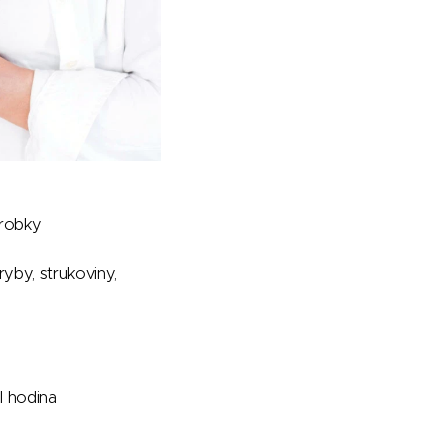
ýrobky
yby, strukoviny,
l hodina