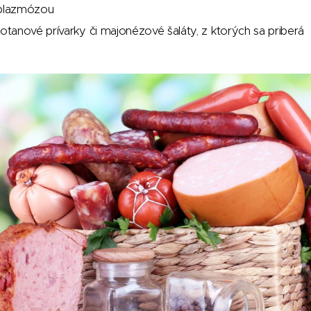
oplazmózou
anové prívarky či majonézové šaláty, z ktorých sa priberá