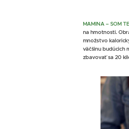
MAMINA – SOM 
na hmotnosti. Obr
množstvo kalorickýc
väčšinu budúcich m
zbavovať sa 20 ki