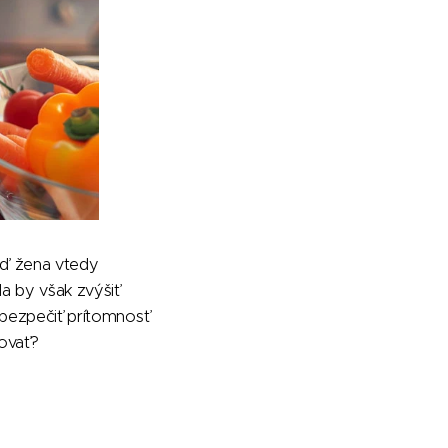
keď žena vtedy
a by však zvýšiť
zabezpečiť prítomnosť
vovať?