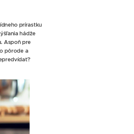
dneho prírastku
mýšľania hádže
ou. Aspoň pre
po pôrode a
nepredvídať?