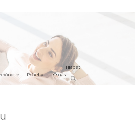
Hľadať
rmónia
Príbehy
O nás
nu