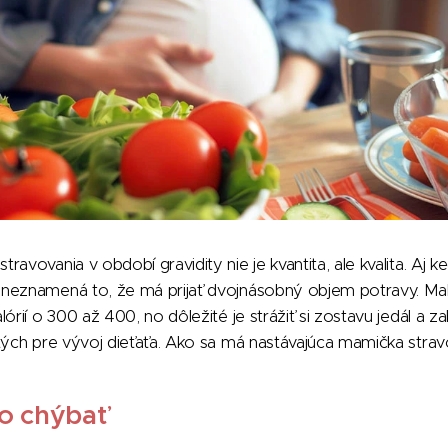
avovania v období gravidity nie je kvantita, ale kvalita. Aj 
neznamená to, že má prijať dvojnásobný objem potravy. Mal
órií o 300 až 400, no dôležité je strážiť si zostavu jedál a 
tých pre vývoj dieťaťa. Ako sa má nastávajúca mamička stra
o chýbať