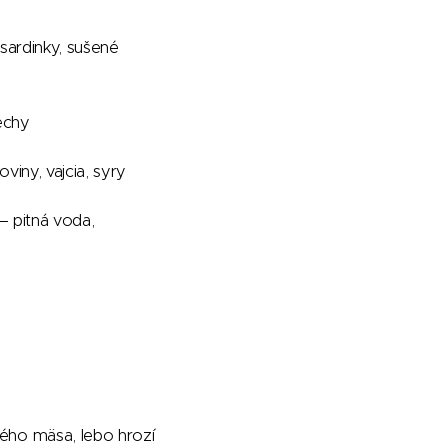
sardinky, sušené
rechy
viny, vajcia, syry
– pitná voda,
vého mäsa, lebo hrozí