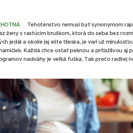
TEHOTNÁ
Tehotenstvo nemusí byť synonymom rapí
az ženy s rastúcim bruškom, ktorá do seba bez roz
h jedál a okolie jej ešte tlieska, je vari už minulosť
amičiek. Každá chce ostať peknou a príťažlivou aj 
logramov nadváhy je veľká fuška. Tak prečo radšej 