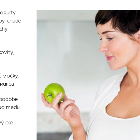
jogurty,
yby, chudé
chy,
oviny,
 vločky,
ukurica
v podobe
lebo medu
ý olej,