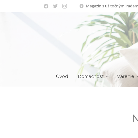
Magazín s užitočnými radam
Úvod
Domácnosť
Varenie
N