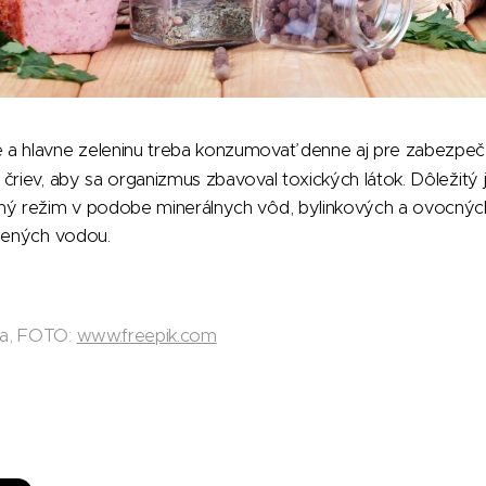
 a hlavne zeleninu treba konzumovať denne aj pre zabezpeče
čriev, aby sa organizmus zbavoval toxických látok. Dôležitý 
ný režim v podobe minerálnych vôd, bylinkových a ovocných 
edených vodou.
da, FOTO:
www.freepik.com