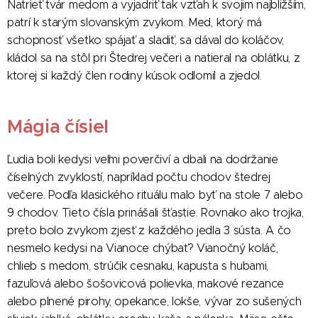
Natrieť tvár medom a vyjadriť tak vzťah k svojim najbližším,
patrí k starým slovanským zvykom. Med, ktorý má
schopnosť všetko spájať a sladiť, sa dával do koláčov,
kládol sa na stôl pri Štedrej večeri a natieral na oblátku, z
ktorej si každý člen rodiny kúsok odlomil a zjedol.
Mágia čísiel
Ľudia boli kedysi veľmi poverčiví a dbali na dodržanie
číselných zvyklostí, napríklad počtu chodov štedrej
večere. Podľa klasického rituálu malo byť na stole 7 alebo
9 chodov. Tieto čísla prinášali šťastie. Rovnako ako trojka,
preto bolo zvykom zjesť z každého jedla 3 sústa. A čo
nesmelo kedysi na Vianoce chýbať? Vianočný koláč,
chlieb s medom, strúčik cesnaku, kapusta s hubami,
fazuľová alebo šošovicová polievka, makové rezance
alebo plnené pirohy, opekance, lokše, vývar zo sušených