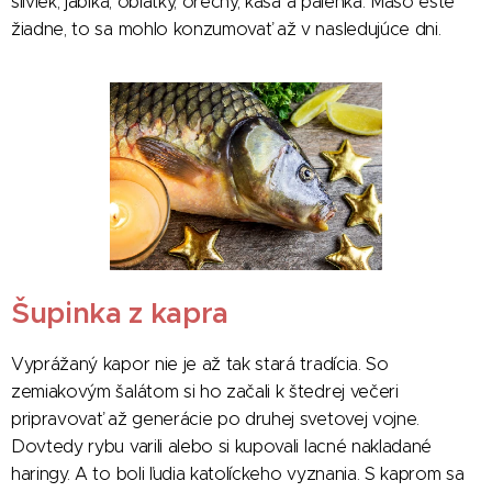
sliviek, jablká, oblátky, orechy, kaša a pálenka. Mäso ešte
žiadne, to sa mohlo konzumovať až v nasledujúce dni.
Šupinka z kapra
Vyprážaný kapor nie je až tak stará tradícia. So
zemiakovým šalátom si ho začali k štedrej večeri
pripravovať až generácie po druhej svetovej vojne.
Dovtedy rybu varili alebo si kupovali lacné nakladané
haringy. A to boli ľudia katolíckeho vyznania. S kaprom sa