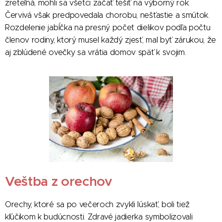
zreteľná, mohli sa všetci začať tešiť na výborný rok.
Červivá však predpovedala chorobu, nešťastie a smútok.
Rozdelenie jabĺčka na presný počet dielikov podľa počtu
členov rodiny, ktorý musel každý zjesť, mal byť zárukou, že
aj zblúdené ovečky sa vrátia domov späť k svojim.
Veštba z orechov
Orechy, ktoré sa po večeroch zvykli lúskať, boli tiež
kľúčikom k budúcnosti. Zdravé jadierka symbolizovali