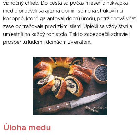
vianočný chlieb. Do cesta sa počas miesenia nakvapkal
med a pridávali sa aj zrná obilnín, semená strukovín či
konopné, ktoré garantovali dobrú úrodu, petržlenová vňať
zase ochraňovala pred zlými silami. Upiekli sa vždy štyri a
umiestnili na každý roh stola. Takto zabezpečili zdravie i
prosperitu ľuďom i domácim zvieratám.
Úloha medu