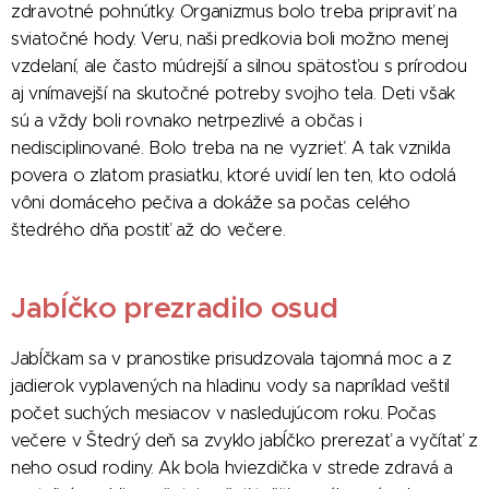
zdravotné pohnútky. Organizmus bolo treba pripraviť na
sviatočné hody. Veru, naši predkovia boli možno menej
vzdelaní, ale často múdrejší a silnou spätosťou s prírodou
aj vnímavejší na skutočné potreby svojho tela. Deti však
sú a vždy boli rovnako netrpezlivé a občas i
nedisciplinované. Bolo treba na ne vyzrieť. A tak vznikla
povera o zlatom prasiatku, ktoré uvidí len ten, kto odolá
vôni domáceho pečiva a dokáže sa počas celého
štedrého dňa postiť až do večere.
Jabĺčko prezradilo osud
Jabĺčkam sa v pranostike prisudzovala tajomná moc a z
jadierok vyplavených na hladinu vody sa napríklad veštil
počet suchých mesiacov v nasledujúcom roku. Počas
večere v Štedrý deň sa zvyklo jabĺčko prerezať a vyčítať z
neho osud rodiny. Ak bola hviezdička v strede zdravá a