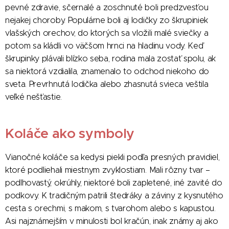
pevné zdravie, sčernalé a zoschnuté boli predzvesťou
nejakej choroby. Populárne boli aj lodičky zo škrupiniek
vlašských orechov, do ktorých sa vložili malé sviečky a
potom sa kládli vo väčšom hrnci na hladinu vody. Keď
škrupinky plávali blízko seba, rodina mala zostať spolu, ak
sa niektorá vzdialila, znamenalo to odchod niekoho do
sveta. Prevrhnutá lodička alebo zhasnutá svieca veštila
veľké nešťastie.
Koláče ako symboly
Vianočné koláče sa kedysi piekli podľa presných pravidiel,
ktoré podliehali miestnym zvyklostiam. Mali rôzny tvar –
podlhovastý, okrúhly, niektoré boli zapletené, iné zavité do
podkovy. K tradičným patrili štedráky a záviny z kysnutého
cesta s orechmi, s makom, s tvarohom alebo s kapustou.
Asi najznámejším v minulosti bol kračún, inak známy aj ako