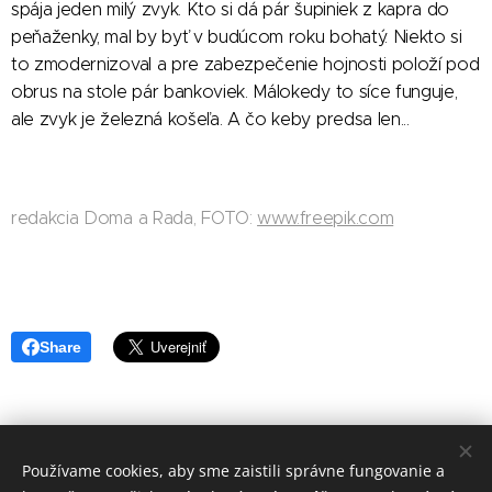
spája jeden milý zvyk. Kto si dá pár šupiniek z kapra do
peňaženky, mal by byť v budúcom roku bohatý. Niekto si
to zmodernizoval a pre zabezpečenie hojnosti položí pod
obrus na stole pár bankoviek. Málokedy to síce funguje,
ale zvyk je železná košeľa. A čo keby predsa len...
redakcia Doma a Rada, FOTO:
www.freepik.com
Share
Používame cookies, aby sme zaistili správne fungovanie a
redakcia Doma a Rada