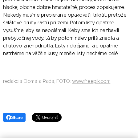
hladkej ploche dobre hmatateľné, proces zopakujeme.
Niekedy musíme prepieranie opakovať i trikrát, pretože
šalátové druhy rastú pri zemi. Potom listy opatrne
vysušíme, aby sa nepolámali. Keby sme ich nezbavili
prebytočnej vody, tá by potom nálev príliš zriedila a
chuťovo znehodnotila. Listy nekrájame, ale opatrne
natrháme na väčšie kusy, menšie listy necháme celé.
redakcia Doma a Rada, FOTO:
www.freepik.com
Share