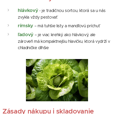
hlávkový
- je tradičnou sortou, ktorá sa u nás
zvykla vždy pestovať
rímsky
– má tuhšie listy a mandľovú príchuť
ľadový
– je viac krehký ako hlávkový, ale
zároveň má kompaktnejšiu hlavičku, ktorá vydrží v
chladničke dlhšie
Zásady nákupu i skladovanie