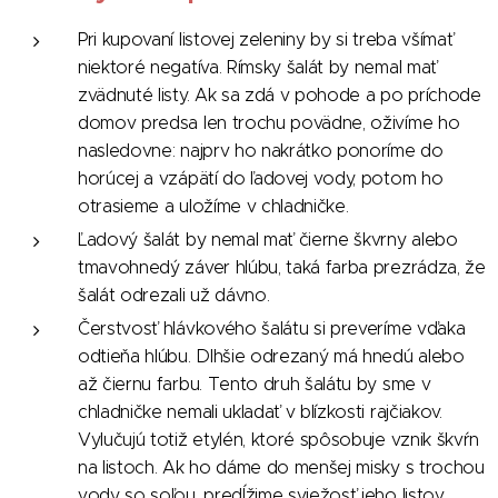
Pri kupovaní listovej zeleniny by si treba všímať
niektoré negatíva. Rímsky šalát by nemal mať
zvädnuté listy. Ak sa zdá v pohode a po príchode
domov predsa len trochu povädne, oživíme ho
nasledovne: najprv ho nakrátko ponoríme do
horúcej a vzápätí do ľadovej vody, potom ho
otrasieme a uložíme v chladničke.
Ľadový šalát by nemal mať čierne škvrny alebo
tmavohnedý záver hlúbu, taká farba prezrádza, že
šalát odrezali už dávno.
Čerstvosť hlávkového šalátu si preveríme vďaka
odtieňa hlúbu. Dlhšie odrezaný má hnedú alebo
až čiernu farbu. Tento druh šalátu by sme v
chladničke nemali ukladať v blízkosti rajčiakov.
Vylučujú totiž etylén, ktoré spôsobuje vznik škvŕn
na listoch. Ak ho dáme do menšej misky s trochou
vody so soľou, predĺžime sviežosť jeho listov.