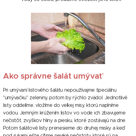
Ako správne šalát umývať
Pri umývaní listového šalátu nepoužívajme špeciálnu
"umývačku" zeleniny, potom by rýchlo zvädol. Jednotlivé
listy oddelíme, vložíme do veľkej misy, ktorú naplníme
vodou. Jemným krúžením listov vo vode ich zbavujeme
nečistôt, zvyškov hliny a piesku, ktoré zostávajú na dne.
Potom šalátové listy prenesieme do druhej misky a keď
pod rukami ešte cítime nejaké nečistoty, ktoré sú na