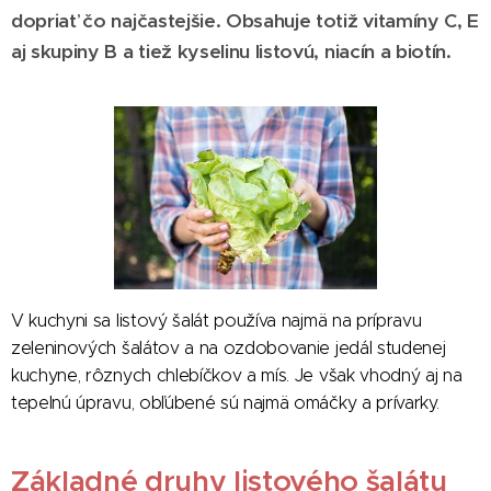
dopriať čo najčastejšie. Obsahuje totiž vitamíny C, E
aj skupiny B a tiež kyselinu listovú, niacín a biotín.
V kuchyni sa listový šalát používa najmä na prípravu
zeleninových šalátov a na ozdobovanie jedál studenej
kuchyne, rôznych chlebíčkov a mís. Je však vhodný aj na
tepelnú úpravu, obľúbené sú najmä omáčky a prívarky.
Základné druhy listového šalátu