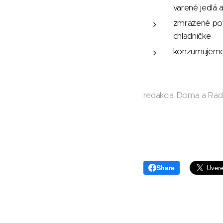
varené jedlá 
zmrazené potr
chladničke
konzumujeme l
redakcia Doma a Ra
Share