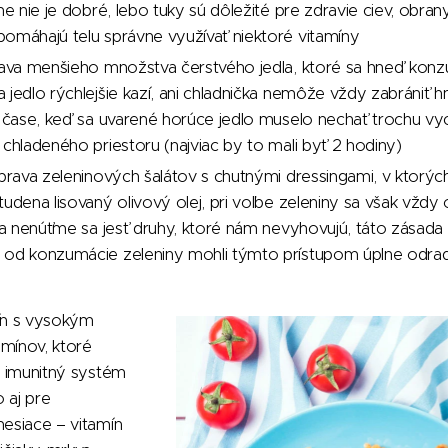
lne nie je dobré, lebo tuky sú dôležité pre zdravie ciev, obr
omáhajú telu správne využívať niektoré vitamíny
rava menšieho množstva čerstvého jedla, ktoré sa hneď konz
 jedlo rýchlejšie kazí, ani chladnička nemôže vždy zabrániť
v čase, keď sa uvarené horúce jedlo muselo nechať trochu vyc
 chladeného priestoru (najviac by to mali byť 2 hodiny)
íprava zeleninových šalátov s chutnými dressingami, v ktorý
tudena lisovaný olivový olej, pri voľbe zeleniny sa však vždy
i a nenúťme sa jesť druhy, ktoré nám nevyhovujú, táto zásada pl
 od konzumácie zeleniny mohli týmto prístupom úplne odrad
ín s vysokým
mínov, ktoré
š imunitný systém
o aj pre
esiace – vitamín