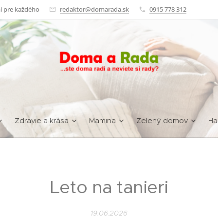
i pre každého
redaktor@domarada.sk
0915 778 312
Zdravie a krása
Mamina
Zelený domov
Ha
Leto na tanieri
19.06.2026