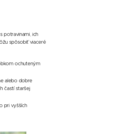
s potravinami, ich
ôžu spôsobiť viaceré
robkom ochuteným
me alebo dobre
 častí staršej
o pri vyšších