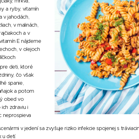
jčiaky, mrkva,
ny a ryby, vitamín
a v jahodách,
liach, v malinách,
rajčiakoch a v
vitamín E nájdeme
rechoch, v olejoch
líčkoch
pre deti, ktoré
zdniny, čo však
hé spanie,
aňajok a potom
ný obed vo
 ich zdraviu i
c neprospieva
enármi v jedení sa zvyšuje riziko infekcie spojenej s tráviac
 u detí.