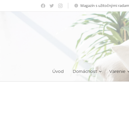
Magazín s užitočnými radam
Úvod
Domácnosť
Varenie