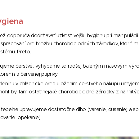
ygiena
ž odporúča dodržiavať úzkostlivejšiu hygienu pri manipulácii 
m spracovaní pre hrozbu choroboplodných zárodkov, ktoré m
stému. Preto...
upujeme čerstvé, vyhýbame sa radšej baleným mäsovým vý
renín a červenej papriky
eleninu v chladničke pred uložením čerstvého nákupu umyje
ohli by tam ostať nejaké choroboplodné zárodky z nahnitých
 tepelne upravujeme dostatočne dlho (varenie, dusenie) aleb
ilovanie, opekanie)