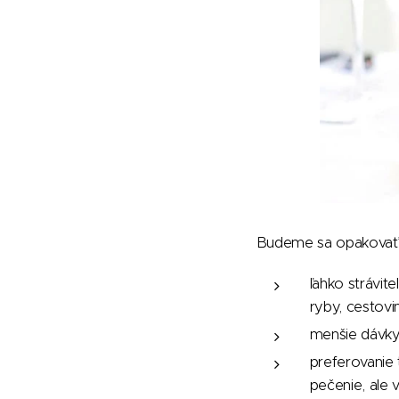
Budeme sa opakovať, al
ľahko strávit
ryby, cestovi
menšie dávky
preferovanie 
pečenie, ale 