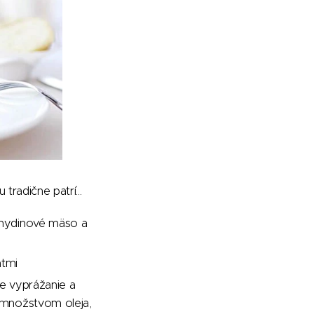
tradične patrí...
ť hydinové mäso a
átmi
ie vyprážanie a
m množstvom oleja,