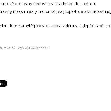
a surové potraviny nedostali v chladničke do kontaktu
aviny nerozmrazujeme pri izbovej teplote, ale v mikrovlnnej
en dobre umyté plody ovocia a zeleniny, najlepšie také, kto
da, FOTO:
www.freepik.com