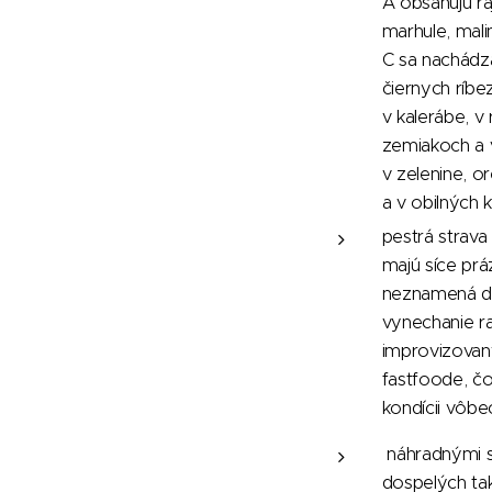
A obsahujú ra
marhule, mali
C sa nachádz
čiernych ríbez
v kalerábe, v 
zemiakoch a 
v zelenine, o
a v obilných k
pestrá strava 
majú síce prá
neznamená dl
vynechanie r
improvizova
fastfoode,
čo
kondícii vôbe
náhradnými sc
dospelých tak