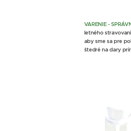
VARENIE - SPRÁV
letného stravovani
aby sme sa pre po
štedré na dary prí