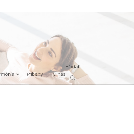
Hľadať
rmónia
Príbehy
O nás