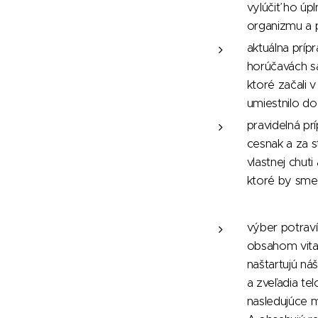
vylúčiť ho úp
organizmu a p
aktuálna príp
horúčavách sa
ktoré začali 
umiestnilo do
pravidelná pr
cesnak a za s
vlastnej chut
ktoré by sme
výber potrav
obsahom vita
naštartujú ná
a zveľadia tel
nasledujúce m