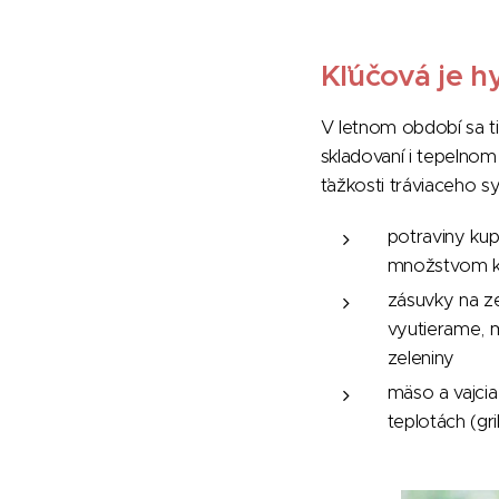
Kľúčová je h
V letnom období sa tie
skladovaní i tepelno
ťažkosti tráviaceho sy
potraviny k
množstvom ko
zásuvky na z
vyutierame, m
zeleniny
mäso a vajcia
teplotách (gr