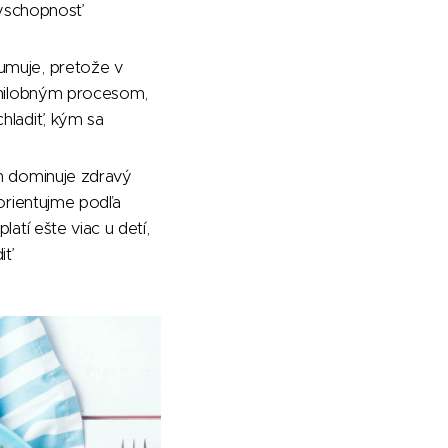
anyschopnosť
umuje, pretože v
 hnilobným procesom,
hladiť, kým sa
ch dominuje zdravý
 orientujme podľa
atí ešte viac u detí,
iť