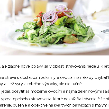
e žiadne nové objavy sa v oblasti stravovania nedejú. K letu 
eľná strava s dostatkom zeleniny a ovocia, nemalo by chýba
ny a tiež syry a mliečne výrobky, ale nie tučné
 jedál, dosýtiť sa môžeme ovocím a najmä zeleninovými šal
typov tepelného stravovania, ktoré nezaťažia trávenie čiže n
varenie, dusenie a opekanie na kvalitných panviciach s malý