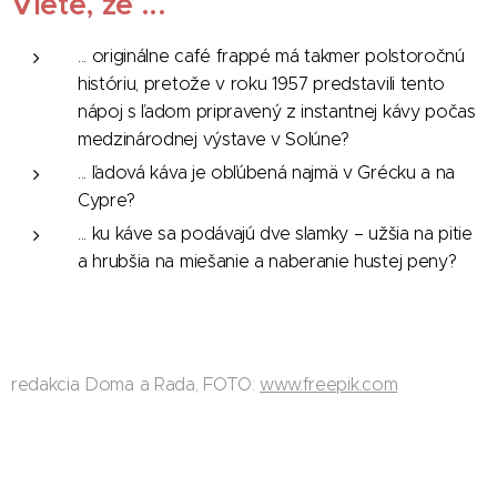
Viete, že ...
... originálne café frappé má takmer polstoročnú
históriu, pretože v roku 1957 predstavili tento
nápoj s ľadom pripravený z instantnej kávy počas
medzinárodnej výstave v Solúne?
... ľadová káva je obľúbená najmä v Grécku a na
Cypre?
... ku káve sa podávajú dve slamky – užšia na pitie
a hrubšia na miešanie a naberanie hustej peny?
redakcia Doma a Rada, FOTO:
www.freepik.com