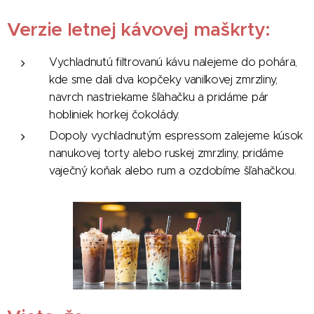
Verzie letnej kávovej maškrty:
Vychladnutú filtrovanú kávu nalejeme do pohára,
kde sme dali dva kopčeky vanilkovej zmrzliny,
navrch nastriekame šľahačku a pridáme pár
hobliniek horkej čokolády.
Dopoly vychladnutým espressom zalejeme kúsok
nanukovej torty alebo ruskej zmrzliny, pridáme
vaječný koňak alebo rum a ozdobíme šľahačkou.