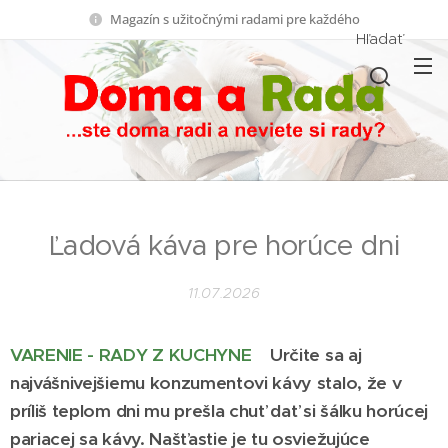
Magazín s užitočnými radami pre každého
Hľadať
Ľadová káva pre horúce dni
11.07.2026
VARENIE - RADY Z KUCHYNE
Určite sa aj
najvášnivejšiemu konzumentovi kávy stalo, že v
príliš teplom dni mu prešla chuť dať si šálku horúcej
pariacej sa kávy. Našťastie je tu osviežujúce