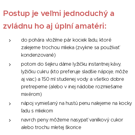
Postup je veľmi jednoduchý a
zvládnu ho aj úplní amatéri:
do pohára vložíme pár kociek ľadu, ktoré
zalejeme trochou mlieka (zvykne sa používať
kondenzované)
potom do šejkru dáme lyžičku instantnej kávy,
lyžičku cukru (kto preferuje sladšie nápoje, môže
aj viac) a 150 ml studenej vody a všetko dobre
pretrepeme (alebo v inej nádobe rozmiešame
mixérom)
nápoj vymiešaný na hustú penu nalejeme na kocky
ľadu s mliekom
navrch peny môžeme nasypať vanilkový cukor
alebo trochu mletej škorice