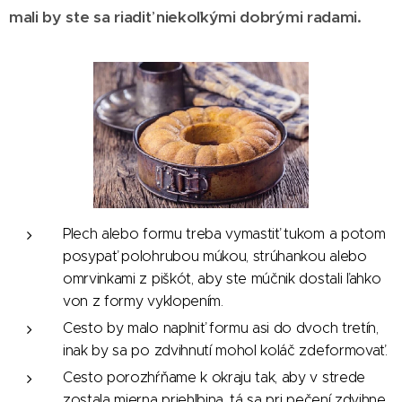
mali by ste sa riadiť niekoľkými dobrými radami.
Plech alebo formu treba vymastiť tukom a potom
posypať polohrubou múkou, strúhankou alebo
omrvinkami z piškót, aby ste múčnik dostali ľahko
von z formy vyklopením.
Cesto by malo naplniť formu asi do dvoch tretín,
inak by sa po zdvihnutí mohol koláč zdeformovať.
Cesto porozhŕňame k okraju tak, aby v strede
zostala mierna priehlbina, tá sa pri pečení zdvihne