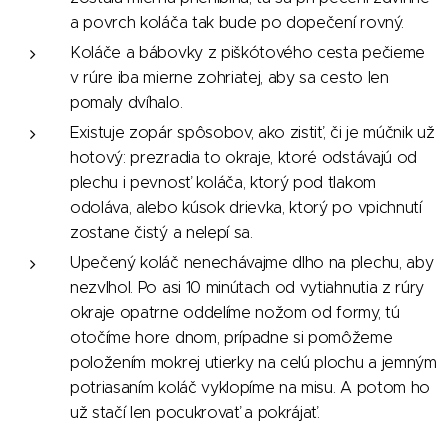
a povrch koláča tak bude po dopečení rovný.
Koláče a bábovky z piškótového cesta pečieme
v rúre iba mierne zohriatej, aby sa cesto len
pomaly dvíhalo.
Existuje zopár spôsobov, ako zistiť, či je múčnik už
hotový: prezradia to okraje, ktoré odstávajú od
plechu i pevnosť koláča, ktorý pod tlakom
odoláva, alebo kúsok drievka, ktorý po vpichnutí
zostane čistý a nelepí sa.
Upečený koláč nenechávajme dlho na plechu, aby
nezvlhol. Po asi 10 minútach od vytiahnutia z rúry
okraje opatrne oddelíme nožom od formy, tú
otočíme hore dnom, prípadne si pomôžeme
položením mokrej utierky na celú plochu a jemným
potriasaním koláč vyklopíme na misu. A potom ho
už stačí len pocukrovať a pokrájať.