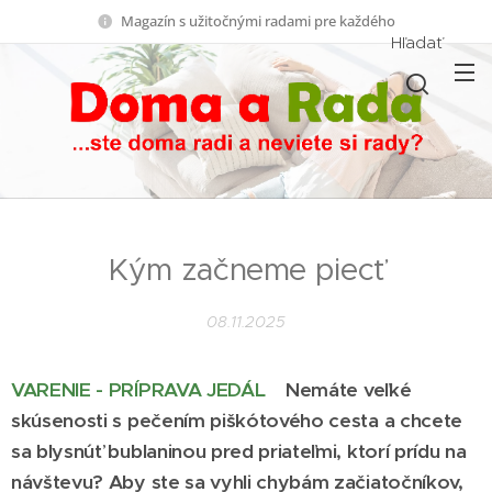
Magazín s užitočnými radami pre každého
Hľadať
Kým začneme piecť
08.11.2025
VARENIE - PRÍPRAVA JEDÁL
Nemáte veľké
skúsenosti s pečením piškótového cesta a chcete
sa blysnúť bublaninou pred priateľmi, ktorí prídu na
návštevu? Aby ste sa vyhli chybám začiatočníkov,