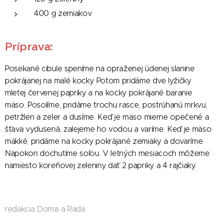
400 g zemiakov
Príprava:
Posekané cibule speníme na opraženej údenej slanine
pokrájanej na malé kocky. Potom pridáme dve lyžičky
mletej červenej papriky a na kocky pokrájané baranie
mäso. Posolíme, pridáme trochu rasce, postrúhanú mrkvu,
petržlen a zeler a dusíme. Keď je mäso mierne opečené a
šťava vydusená, zalejeme ho vodou a varíme. Keď je mäso
mäkké, pridáme na kocky pokrájané zemiaky a dovaríme.
Napokon dochutíme soľou. V letných mesiacoch môžeme
namiesto koreňovej zeleniny dať 2 papriky a 4 rajčiaky.
redakcia Doma a Rada