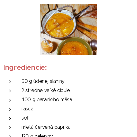
Ingrediencie:
50 g údenej slaniny
2 stredne veľké cibule
400 g baranieho mäsa
rasca
soľ
mletá červená paprika
120 g zeleniny