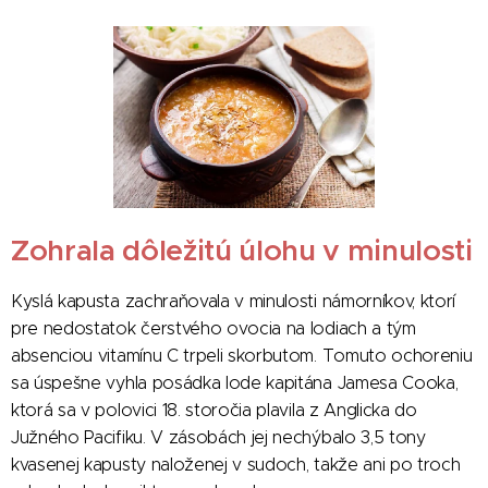
Zohrala dôležitú úlohu v minulosti
Kyslá kapusta zachraňovala v minulosti námorníkov, ktorí
pre nedostatok čerstvého ovocia na lodiach a tým
absenciou vitamínu C trpeli skorbutom. Tomuto ochoreniu
sa úspešne vyhla posádka lode kapitána Jamesa Cooka,
ktorá sa v polovici 18. storočia plavila z Anglicka do
Južného Pacifiku. V zásobách jej nechýbalo 3,5 tony
kvasenej kapusty naloženej v sudoch, takže ani po troch