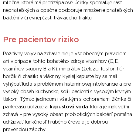
mliečna, ktorá má protizápalové účinky, spomaľuje rast
nepriateľských a opačne podporuje množenie priateľských
baktérií v črevnej časti tráviaceho traktu.
Pre pacientov riziko
Pozitívny vplyv na zdravie nie je všeobecným pravidlom
ani v prípade tohto bohatého zdroja vitamínov (C, E,
vitamínov skupiny B a K), minerálov (železo, fosfor, flór,
horčík či draslík) a vlákniny. Kyslej kapuste by sa mali
vyhýbať ľudia s problémom histamínovej intolerancie a pre
vysoký obsah kuchynskej soli i pacienti s vysokým krvným
tlakom. Týmto jedincom i všetkým s ochoreniami žlčníka či
kapustová voda
pankreasu ubližuje aj
, ktorá je inak veľmi
zdravá – pre vysoký obsah probiotických baktérií pomáha
udržiavať funkčnosť hrubého čreva a je dobrou
prevenciou zápchy.