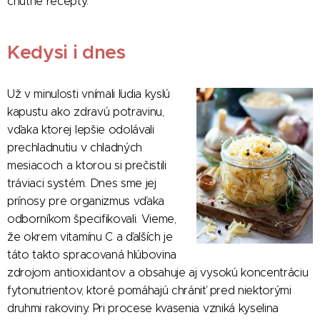
chutné recepty.
Kedysi i dnes
Už v minulosti vnímali ľudia kyslú
kapustu ako zdravú potravinu,
vďaka ktorej lepšie odolávali
prechladnutiu v chladných
mesiacoch a ktorou si prečistili
tráviaci systém. Dnes sme jej
prínosy pre organizmus vďaka
odborníkom špecifikovali. Vieme,
že okrem vitamínu C a ďalších je
táto takto spracovaná hlúbovina
zdrojom antioxidantov a obsahuje aj vysokú koncentráciu
fytonutrientov, ktoré pomáhajú chrániť pred niektorými
druhmi rakoviny. Pri procese kvasenia vzniká kyselina