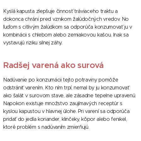
Kyslá kapusta zlepšuje činnosť tráviaceho traktu a
dokonca chráni pred vznikom žalúdočných vredov. No
ľuďom s citlivým žalúdkom sa odporúča konzumovať ju v
kombinácii s chlebom alebo zemiakovou kašou. Inak sa
vystavujú riziku silnej záhy.
Radšej varená ako surová
Nadúvanie po konzumácii tejto potraviny pomôže
odstrániť varením. Kto ním trpí, nemal by ju konzumovať
ako šalát v surovom stave, ale zásadne tepelne upravenú.
Napokon existuje množstvo zaujímavých receptúr s
kyslou kapustou v hlavnej úlohe. Pri varení sa odporúča
pridať do jedla koriander, klinčeky, kôpor alebo fenikel,
ktoré problém s nadúvaním zmierňujú.