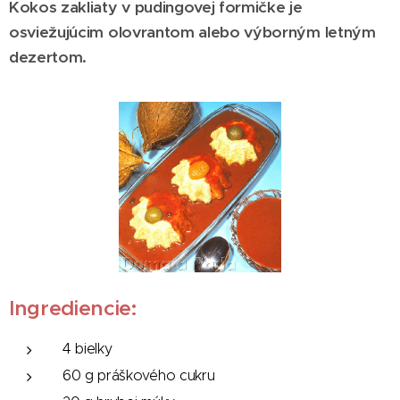
Kokos zakliaty v pudingovej formičke je
osviežujúcim olovrantom alebo výborným letným
dezertom.
Ingrediencie:
4 bielky
60 g práškového cukru