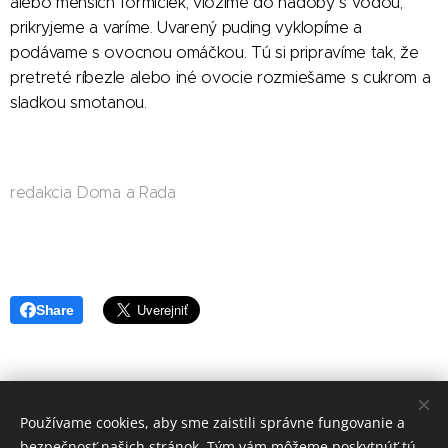
alebo menších formičiek, vložíme do nádoby s vodou,
prikryjeme a varíme. Uvarený puding vyklopíme a
podávame s ovocnou omáčkou. Tú si pripravíme tak, že
pretreté ríbezle alebo iné ovocie rozmiešame s cukrom a
sladkou smotanou.
redakcia Doma a Rada
Share
Používame cookies, aby sme zaistili správne fungovanie a
redakcia Doma a Rada
bezpečnosť našich stránok. Tým vám môžeme poskytnúť tú