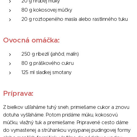
20 g hrubej múky
80 g kokosovej múčky
20 g roztopeného masla alebo rastlinného tuku
Ovocná omáčka:
250 g ríbezlí (jahôd, malín)
80 g práškového cukru
125 ml sladkej smotany
Príprava:
Z bielkov ušľaháme tuhý sneh, primiešame cukor a znovu
dotuha vyšľaháme. Potom pridáme múku, kokosovú
múčku, vlažný tuk a premiešame. Pripravené cesto dáme
do vymastenej a strúhankou vysypanej pudingovej formy