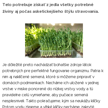
Telo potrebuje získať z jedla všetky potrebné
živiny aj počas asketickejšieho štýlu stravovania.
Je dôležité preto nachádzať bohatšie zdroje látok
potrebných pre perfektné fungovanie organizmu. Patria k
nim aj naklíčené semená, ktoré si môžeme pripraviť v
domácich podmienkach. Necháme ich uložené v jednej
vrstve v miske ponorené do nízkej vrstvy vody a tú
pravidelne celú vymieňame, aby pučiace semená
nesplesniveli. Takto pokračujeme, kým sa neukážu klíčky.
Potom vodu zlejeme a vlhké klíčky necháme zakryté