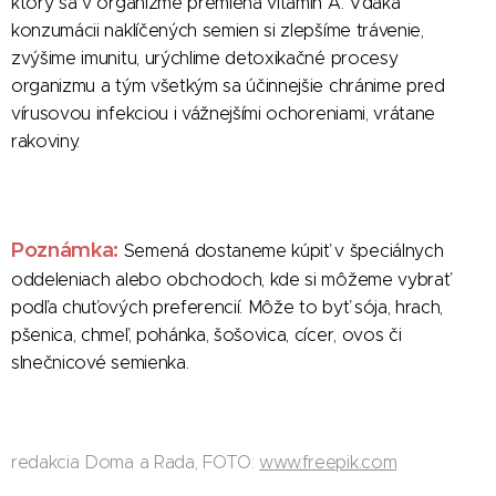
ktorý sa v organizme premieňa vitamín A. Vďaka
konzumácii naklíčených semien si zlepšíme trávenie,
zvýšime imunitu, urýchlime detoxikačné procesy
organizmu a tým všetkým sa účinnejšie chránime pred
vírusovou infekciou i vážnejšími ochoreniami, vrátane
rakoviny.
Poznámka:
Semená dostaneme kúpiť v špeciálnych
oddeleniach alebo obchodoch, kde si môžeme vybrať
podľa chuťových preferencií. Môže to byť sója, hrach,
pšenica, chmeľ, pohánka, šošovica, cícer, ovos či
slnečnicové semienka.
redakcia Doma a Rada, FOTO:
www.freepik.com