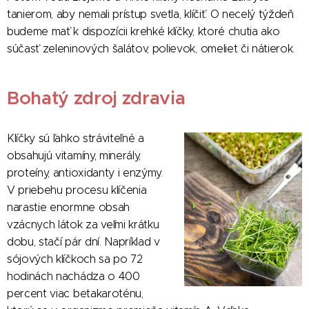
tanierom, aby nemali prístup svetla, klíčiť. O necelý týždeň
budeme mať k dispozícii krehké klíčky, ktoré chutia ako
súčasť zeleninových šalátov, polievok, omeliet či nátierok.
Bohatý zdroj zdravia
Klíčky sú ľahko stráviteľné a
obsahujú vitamíny, minerály,
proteíny, antioxidanty i enzýmy.
V priebehu procesu klíčenia
narastie enormne obsah
vzácnych látok za veľmi krátku
dobu, stačí pár dní. Napríklad v
sójových klíčkoch sa po 72
hodinách nachádza o 400
percent viac betakaroténu,