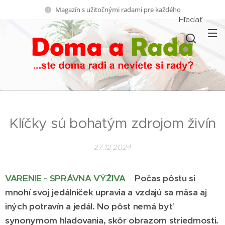
Magazín s užitočnými radami pre každého
Hľadať
Klíčky sú bohatým zdrojom živín
27.12.2024
VARENIE - SPRÁVNA VÝŽIVA
Počas pôstu si
mnohí svoj jedálniček upravia a vzdajú sa mäsa aj
iných potravín a jedál. No pôst nemá byť
synonymom hladovania, skôr obrazom striedmosti.