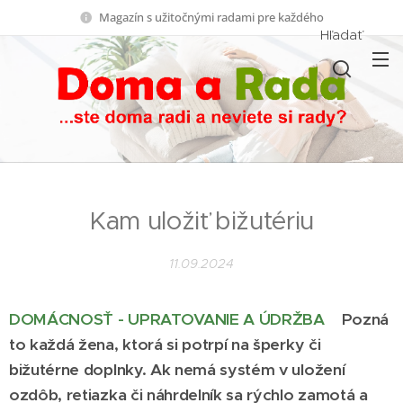
Magazín s užitočnými radami pre každého
Hľadať
Kam uložiť bižutériu
11.09.2024
DOMÁCNOSŤ - UPRATOVANIE A ÚDRŽBA
Pozná
to každá žena, ktorá si potrpí na šperky či
bižutérne doplnky. Ak nemá systém v uložení
ozdôb, retiazka či náhrdelník sa rýchlo zamotá a