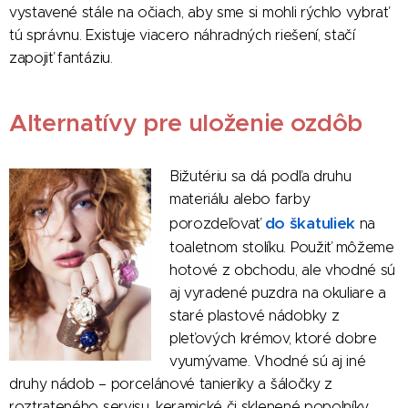
vystavené stále na očiach, aby sme si mohli rýchlo vybrať
tú správnu. Existuje viacero náhradných riešení, stačí
zapojiť fantáziu.
Alternatívy pre uloženie ozdôb
Bižutériu sa dá podľa druhu
materiálu alebo farby
do škatuliek
porozdeľovať
na
toaletnom stolíku. Použiť môžeme
hotové z obchodu, ale vhodné sú
aj vyradené puzdra na okuliare a
staré plastové nádobky z
pleťových krémov, ktoré dobre
vyumývame. Vhodné sú aj iné
druhy nádob – porcelánové tanieriky a šáločky z
roztrateného servisu, keramické či sklenené popolníky.