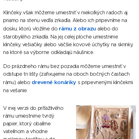
Klinčeky však môžeme umiestniť v niekoľkých radoch aj
priamo na stenu vedľa zrkadla. Alebo ich pripevníme na
rámu z obrazu
dosku, ktorú vložíme do
alebo do
starobylého zrkadla. Na jej celej ploche umiestnime
klinčeky, vešiačiky alebo väčšie kovové úchytky na skrinky,
na ktoré sa výborne odkladajú náušnice.
Do
prázdneho rámu
bez pozadia môžeme umiestniť v
odstupe tri lišty (zafixujeme na oboch bočných častiach
drevené konáriky
rámu) alebo
s pripevnenými klinčekmi
na vešanie.
V inej verzii do príťažlivého
rámu umiestnime tvrdý
papier, ktorý obalíme
vatelínom a vhodne