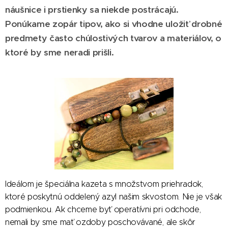
náušnice i prstienky sa niekde postrácajú.
Ponúkame zopár tipov, ako si vhodne uložiť drobné
predmety často chúlostivých tvarov a materiálov, o
ktoré by sme neradi prišli.
Ideálom je špeciálna kazeta s množstvom priehradok,
ktoré poskytnú oddelený azyl našim skvostom. Nie je však
podmienkou. Ak chceme byť operatívni pri odchode,
nemali by sme mať ozdoby poschovávané, ale skôr