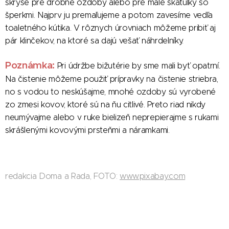
skrýše pre drobné ozdoby alebo pre malé škatuľky so
šperkmi. Najprv ju premaľujeme a potom zavesíme vedľa
toaletného kútika. V rôznych úrovniach môžeme pribiť aj
pár klinčekov, na ktoré sa dajú vešať náhrdelníky.
Poznámka:
Pri údržbe bižutérie by sme mali byť opatrní.
Na čistenie môžeme použiť prípravky na čistenie striebra,
no s vodou to neskúšajme, mnohé ozdoby sú vyrobené
zo zmesi kovov, ktoré sú na ňu citlivé. Preto riad nikdy
neumývajme alebo v ruke bielizeň neprepierajme s rukami
skrášlenými kovovými prsteňmi a náramkami.
redakcia Doma a Rada, FOTO:
www.pixabay.com