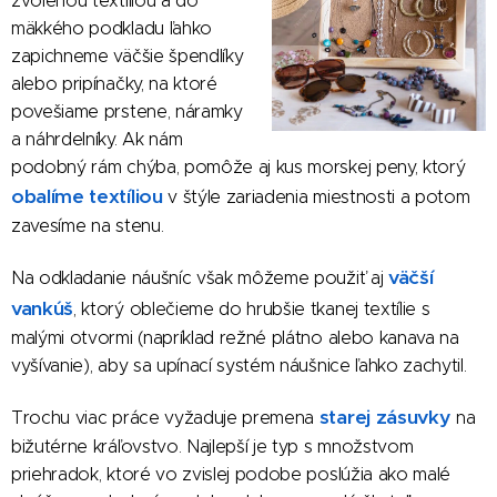
zvolenou textíliou a do
mäkkého podkladu ľahko
zapichneme väčšie špendlíky
alebo pripínačky, na ktoré
povešiame prstene, náramky
a náhrdelníky. Ak nám
podobný rám chýba, pomôže aj kus morskej peny, ktorý
obalíme textíliou
v štýle zariadenia miestnosti a potom
zavesíme na stenu.
väčší
Na odkladanie náušníc však môžeme použiť aj
vankúš
, ktorý oblečieme do hrubšie tkanej textílie s
malými otvormi (napríklad režné plátno alebo kanava na
vyšívanie), aby sa upínací systém náušnice ľahko zachytil.
starej zásuvky
Trochu viac práce vyžaduje premena
na
bižutérne kráľovstvo. Najlepší je typ s množstvom
priehradok, ktoré vo zvislej podobe poslúžia ako malé