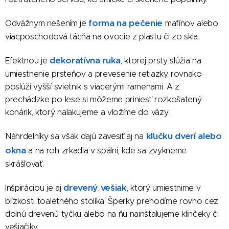
forma na pečenie
Odvážnym riešením je
mafínov alebo
viacposchodová tácňa na ovocie z plastu či zo skla.
dekoratívna ruka
Efektnou je
, ktorej prsty slúžia na
umiestnenie prsteňov a prevesenie retiazky, rovnako
poslúži vyšší svietnik s viacerými ramenami. A z
prechádzke po lese si môžeme priniesť rozkošatený
konárik, ktorý nalakujeme a vložíme do vázy.
kľučku dverí alebo
Náhrdelníky sa však dajú zavesiť aj na
okna
a na roh zrkadla v spálni, kde sa zvykneme
skrášľovať.
drevený vešiak
Inšpiráciou je aj
, ktorý umiestnime v
blízkosti toaletného stolíka. Šperky prehodíme rovno cez
dolnú drevenú tyčku alebo na ňu nainštalujeme klinčeky či
vešiačiky.