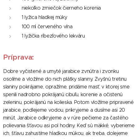
niekoľko zrniečok čierneho korenia
1 lyžica hladkej múky
100 ml červeného vína
1 lyžička ríbezľového lekváru
Príprava:
Dobre vyčistené a umyté jarabice zvnútra i zvonku
osolíme a vložíme do nich plátky slaniny. Zvyšnú tretinu
slaniny pokrájame, opražíme, pridáme masť, v ktorej sme
spenili nadrobno pokrájanú cibuľu, korenie a očistenú
zeleninu, pokrájanú na kolieska. Potom vložíme pripravené
jarabice, podlejeme vodou, prikryjeme a dusíme asi 20
minút. Jarabice odkryjeme a v rúre pečieme za častého
polievania šťavou asi pol hodiny. Keď sú mäkké, vyberieme
ich, šťavu zahustíme hladkou múkou, ak treba, dolejeme