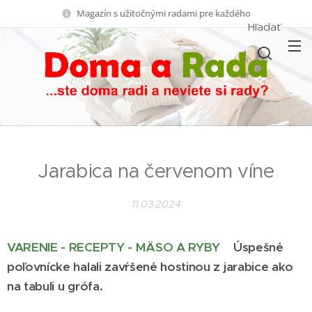
Magazín s užitočnými radami pre každého
Hľadať
Jarabica na červenom víne
11.03.2024
VARENIE - RECEPTY - MÄSO A RYBY
Úspešné
poľovnícke halali zavŕšené hostinou z jarabice ako
na tabuli u grófa.