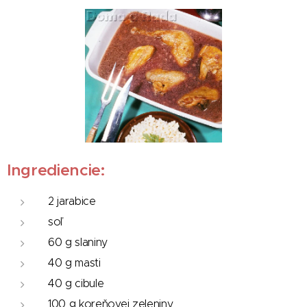
Ingrediencie:
2 jarabice
soľ
60 g slaniny
40 g masti
40 g cibule
100 g koreňovej zeleniny