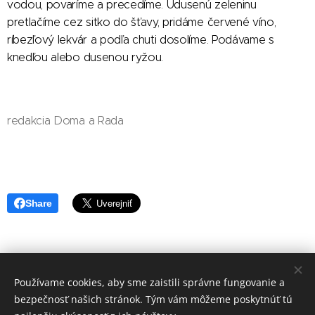
vodou, povaríme a precedíme. Udusenú zeleninu
pretlačíme cez sitko do šťavy, pridáme červené víno,
ríbezľový lekvár a podľa chuti dosolíme. Podávame s
knedľou alebo dusenou ryžou.
redakcia Doma a Rada
Share
Používame cookies, aby sme zaistili správne fungovanie a
redakcia Doma a Rada
bezpečnosť našich stránok. Tým vám môžeme poskytnúť tú
Vytvořeno službou
Webnode
Cookies