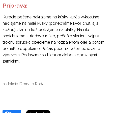
Príprava:
Kuracie pečene nakrájame na kúsky, kurča vykostíme,
nakrájame na malé kúsky (ponecháme kvôli chuti aj s
kožou), slaninu tiež pokrájame na plátky. Na ihlu
napichujeme striedavo mäso, pečeň a slaninu. Najprv
trochu sprudka opečieme na rozpálenom oleji a potom
pomalšie dopekáme. Počas pečenia ražeň polievame
výpekom. Podávame s chlebom alebo s opekanými
zemiakmi.
redakcia Doma a Rada