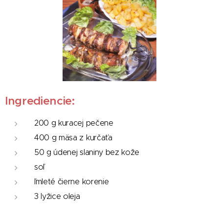
Ingrediencie:
200 g kuracej pečene
400 g mäsa z kurčaťa
50 g údenej slaniny bez kože
soľ
ľmleté čierne korenie
3 lyžice oleja