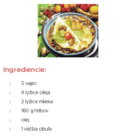
Ingrediencie:
5 vajec
4 lyžice oleja
2 lyžice mlieka
160 g hríbov
olej
1 väčšia cibuľa