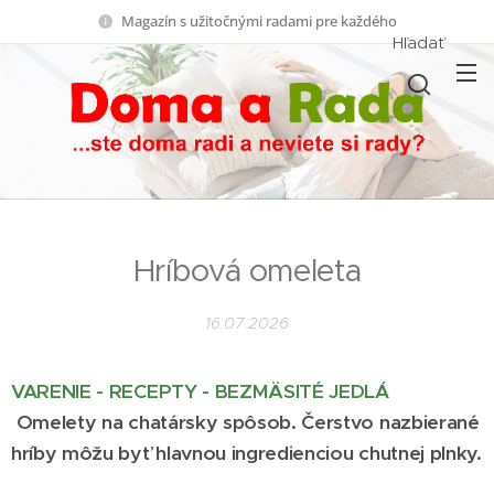
Magazín s užitočnými radami pre každého
Hľadať
Hríbová omeleta
16.07.2026
VARENIE - RECEPTY - BEZM
Ä
SITÉ JEDLÁ
Omelety na chatársky spôsob. Čerstvo nazbierané
hríby môžu byť hlavnou ingredienciou chutnej plnky.