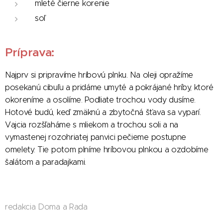
mleté čierne korenie
soľ
Príprava:
Najprv si pripravíme hríbovú plnku. Na oleji opražíme
posekanú cibuľu a pridáme umyté a pokrájané hríby, ktoré
okoreníme a osolíme. Podliate trochou vody dusíme.
Hotové budú, keď zmäknú a zbytočná šťava sa vyparí.
Vajcia rozšľaháme s mliekom a trochou soli a na
vymastenej rozohriatej panvici pečieme postupne
omelety. Tie potom plníme hríbovou plnkou a ozdobíme
šalátom a paradajkami.
redakcia Doma a Rada