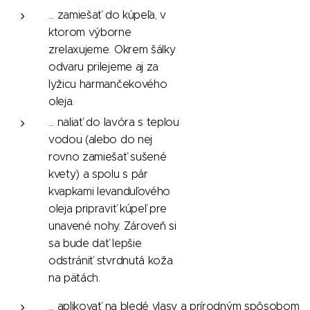
... zamiešať do kúpeľa, v
ktorom výborne
zrelaxujeme. Okrem šálky
odvaru prilejeme aj za
lyžicu harmančekového
oleja.
... naliať do lavóra s teplou
vodou (alebo do nej
rovno zamiešať sušené
kvety) a spolu s pár
kvapkami levanduľového
oleja pripraviť kúpeľ pre
unavené nohy. Zároveň si
sa bude dať lepšie
odstrániť stvrdnutá koža
na pätách.
... aplikovať na bledé vlasy a prírodným spôsobom