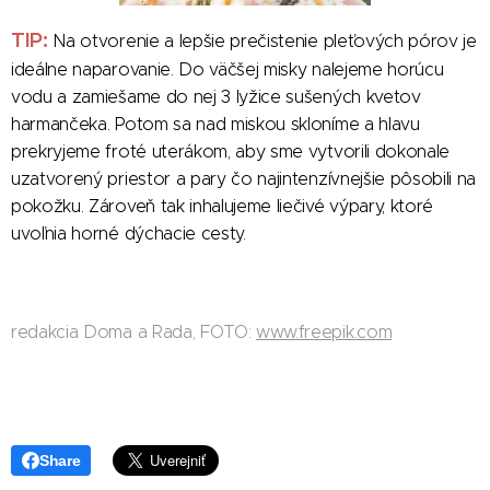
TIP:
Na otvorenie a lepšie prečistenie pleťových pórov je
ideálne naparovanie. Do väčšej misky nalejeme horúcu
vodu a zamiešame do nej 3 lyžice sušených kvetov
harmančeka. Potom sa nad miskou skloníme a hlavu
prekryjeme froté uterákom, aby sme vytvorili dokonale
uzatvorený priestor a pary čo najintenzívnejšie pôsobili na
pokožku. Zároveň tak inhalujeme liečivé výpary, ktoré
uvoľnia horné dýchacie cesty.
redakcia Doma a Rada, FOTO:
www.freepik.com
Share