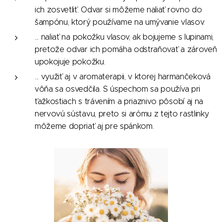
ich zosvetliť. Odvar si môžeme naliať rovno do
šampónu, ktorý používame na umývanie vlasov.
... naliať na pokožku vlasov, ak bojujeme s lupinami,
pretože odvar ich pomáha odstraňovať a zároveň
upokojuje pokožku.
... využiť aj v aromaterapii, v ktorej harmančeková
vôňa sa osvedčila. S úspechom sa používa pri
ťažkostiach s trávením a priaznivo pôsobí aj na
nervovú sústavu, preto si arómu z tejto rastlinky
môžeme dopriať aj pre spánkom.