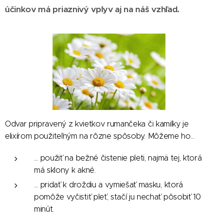
účinkov má priaznivý vplyv aj na náš vzhľad.
Odvar pripravený z kvietkov rumančeka či kamilky je
elixírom použiteľným na rôzne spôsoby. Môžeme ho...
... použiť na bežné čistenie pleti, najmä tej, ktorá
má sklony k akné.
... pridať k droždiu a vymiešať masku, ktorá
pomôže vyčistiť pleť, stačí ju nechať pôsobiť 10
minút.