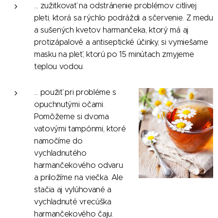
... zužitkovať na odstránenie problémov citlivej
pleti, ktorá sa rýchlo podráždi a sčervenie. Z medu
a sušených kvetov harmančeka, ktorý má aj
protizápalové a antiseptické účinky, si vymiešame
masku na pleť, ktorú po 15 minútach zmyjeme
teplou vodou.
... použiť pri probléme s
opuchnutými očami.
Pomôžeme si dvoma
vatovými tampónmi, ktoré
namočíme do
vychladnutého
harmančekového odvaru
a priložíme na viečka. Ale
stačia aj vylúhované a
vychladnuté vrecúška
harmančekového čaju.