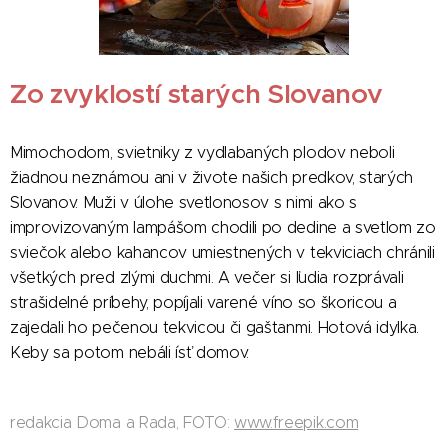
Zo zvyklostí starých Slovanov
Mimochodom, svietniky z vydlabaných plodov neboli
žiadnou neznámou ani v živote našich predkov, starých
Slovanov. Muži v úlohe svetlonosov s nimi ako s
improvizovaným lampášom chodili po dedine a svetlom zo
sviečok alebo kahancov umiestnených v tekviciach chránili
všetkých pred zlými duchmi. A večer si ľudia rozprávali
strašidelné príbehy, popíjali varené víno so škoricou a
zajedali ho pečenou tekvicou či gaštanmi. Hotová idylka.
Keby sa potom nebáli ísť domov.
redakcia Doma a Rada, FOTO:
www.freepik.com