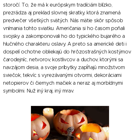
storočí. To, že má k európskym tradíciám blízko,
prezrádza aj preklad slovnej skratky, ktorá znamená
predvečer všetkých svätých. Nás mätie skôr spôsob
vnímania tohto sviatku. Američania si ho časom poňali
svojsky a zakomponovali ho do typického bujarého a
hlučného charakteru oslavy. A preto sa americké deti i
dospelí ochotne obliekajú do hrôzostrašných kostýmov
čarodejníc, netvorov, kostlivcov a duchov, ktorými sa
navzájom desia, a svoje príbytky zapĺňajú množstvom
sviečok, tekvíc s vyrezávanými otvormi, dekoráciami
netopierov či čiernych mačiek a neraz aj morbídnymi
symbolmi. Nuž iný kraj, iný mrav.