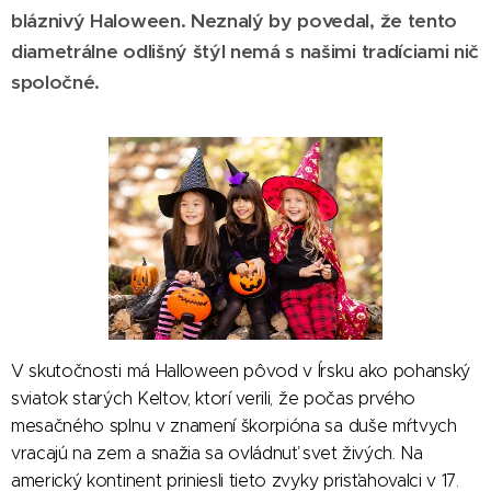
bláznivý Haloween. Neznalý by povedal, že tento
diametrálne odlišný štýl nemá s našimi tradíciami nič
spoločné.
V skutočnosti má Halloween pôvod v Írsku ako pohanský
sviatok starých Keltov, ktorí verili, že počas prvého
mesačného splnu v znamení škorpióna sa duše mŕtvych
vracajú na zem a snažia sa ovládnuť svet živých. Na
americký kontinent priniesli tieto zvyky prisťahovalci v 17.