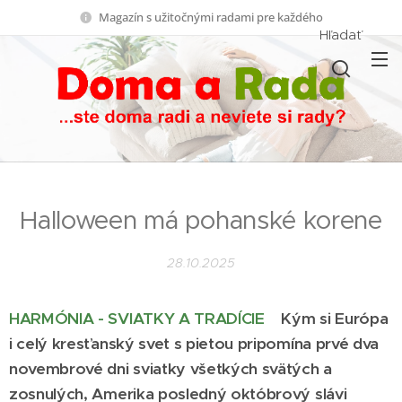
Magazín s užitočnými radami pre každého
Hľadať
Halloween má pohanské korene
28.10.2025
HARMÓNIA - SVIATKY A TRADÍCIE
Kým si Európa
i celý kresťanský svet s pietou pripomína prvé dva
novembrové dni sviatky všetkých svätých a
zosnulých, Amerika posledný októbrový slávi