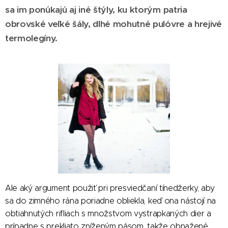
sa im ponúkajú aj iné štýly, ku ktorým patria
obrovské veľké šály, dlhé mohutné pulóvre a hrejivé
termolegíny.
Ale aký argument použiť pri presviedčaní tínedžerky, aby
sa do zimného rána poriadne obliekla, keď ona nástojí na
obtiahnutých rifliach s množstvom vystrapkaných dier a
prípadne s prekliato zníženým pásom, takže obnažené