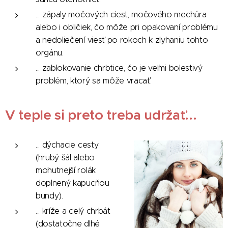
... zápaly močových ciest, močového mechúra
alebo i obličiek, čo môže pri opakovaní problému
a nedoliečení viesť po rokoch k zlyhaniu tohto
orgánu.
... zablokovanie chrbtice, čo je veľmi bolestivý
problém, ktorý sa môže vracať.
V teple si preto treba udržať...
... dýchacie cesty
(hrubý šál alebo
mohutnejší rolák
doplnený kapucňou
bundy).
... kríže a celý chrbát
(dostatočne dlhé