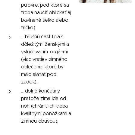
pulóvre, pod ktoré sa
treba naučiť obliekať aj
bavlnené tielko alebo
tričko).
... brušnú časť tela s
dôležitými ženskými a
vylučovacími orgánmi
(viac vrstiev zimného
oblečenia, ktoré by
malo siahať pod
zadok).
... dolné končatiny,
pretože zima ide od
nôh (chrániť ich treba
kvalitnými ponožkami a
zimnou obuvou).