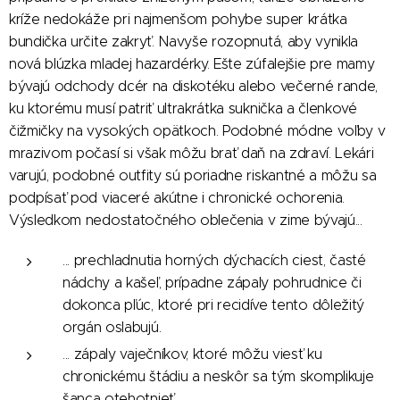
kríže nedokáže pri najmenšom pohybe super krátka
bundička určite zakryť. Navyše rozopnutá, aby vynikla
nová blúzka mladej hazardérky. Ešte zúfalejšie pre mamy
bývajú odchody dcér na diskotéku alebo večerné rande,
ku ktorému musí patriť ultrakrátka suknička a členkové
čižmičky na vysokých opätkoch. Podobné módne voľby v
mrazivom počasí si však môžu brať daň na zdraví. Lekári
varujú, podobné outfity sú poriadne riskantné a môžu sa
podpísať pod viaceré akútne i chronické ochorenia.
Výsledkom nedostatočného oblečenia v zime bývajú...
... prechladnutia horných dýchacích ciest, časté
nádchy a kašeľ, prípadne zápaly pohrudnice či
dokonca pľúc, ktoré pri recidíve tento dôležitý
orgán oslabujú.
... zápaly vaječníkov, ktoré môžu viesť ku
chronickému štádiu a neskôr sa tým skomplikuje
šanca otehotnieť.