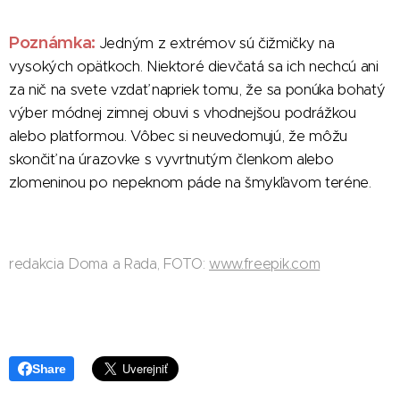
Poznámka:
Jedným z extrémov sú čižmičky na
vysokých opätkoch. Niektoré dievčatá sa ich nechcú ani
za nič na svete vzdať napriek tomu, že sa ponúka bohatý
výber módnej zimnej obuvi s vhodnejšou podrážkou
alebo platformou. Vôbec si neuvedomujú, že môžu
skončiť na úrazovke s vyvrtnutým členkom alebo
zlomeninou po nepeknom páde na šmykľavom teréne.
redakcia Doma a Rada, FOTO:
www.freepik.com
Share