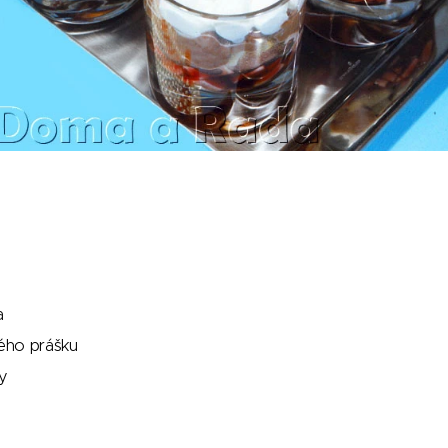
a
ého prášku
y