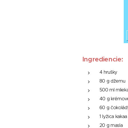
Ingrediencie:
4 hrušky
80 g džemu
500 ml mliek
40 g krémov
60 g čokolád
1 lyžica kakaa
20 g masla