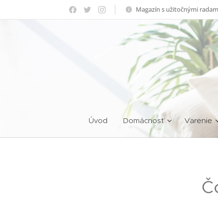
Magazín s užitočnými radam
Úvod
Domácnosť
Varenie
Č