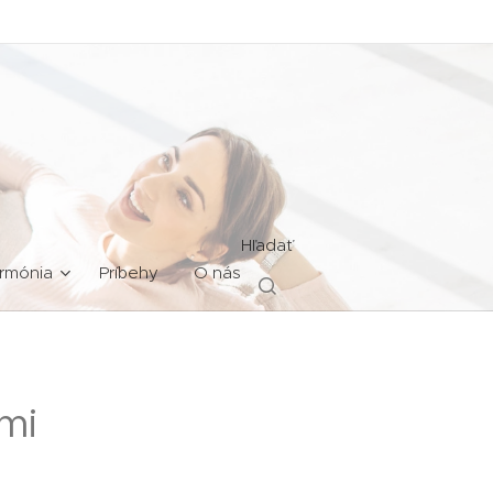
Hľadať
rmónia
Príbehy
O nás
mi