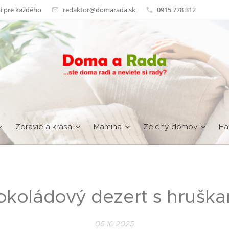
i pre každého
redaktor@domarada.sk
0915 778 312
Zdravie a krása
Mamina
Zelený domov
Ha
okoládový dezert s hruška
06.10.2025