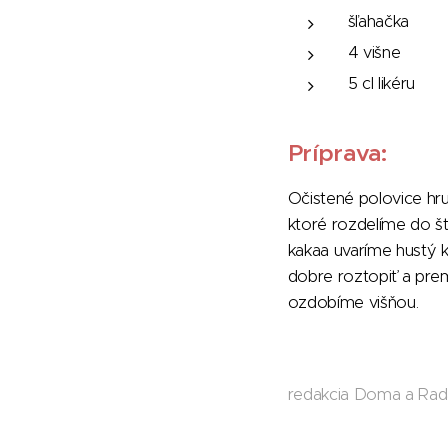
šľahačka
4 višne
5 cl likéru
Príprava:
Očistené polovice hr
ktoré rozdelíme do š
kakaa uvaríme hustý
dobre roztopiť a pre
ozdobíme višňou.
redakcia Doma a Ra