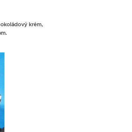
čokoládový krém,
om.