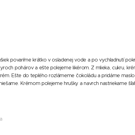
ušiek povaríme krátko v osladenej vode a po vychladnutí pok
tyroch pohárov a ešte polejeme likérom. Z mlieka, cukru, kr
 krém. Ešte do teplého rozlámeme čokoládu a pridáme masl
miešame. Krémom polejeme hrušky a navrch nastriekame šľah
da