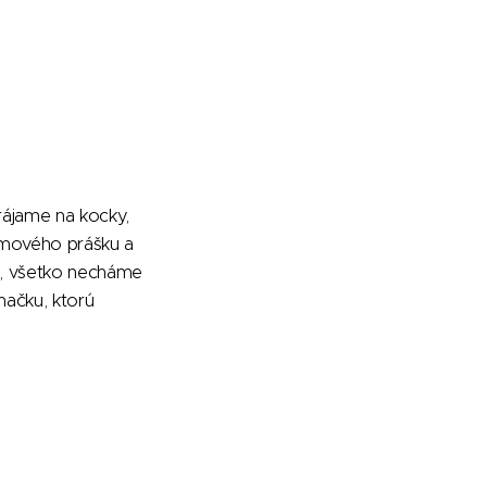
rájame na kocky,
émového prášku a
o, všetko necháme
ačku, ktorú