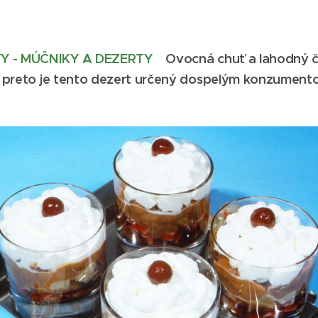
TY - MÚČNIKY A DEZERTY
Ovocná chuť a lahodný 
u, preto je tento dezert určený dospelým konzument