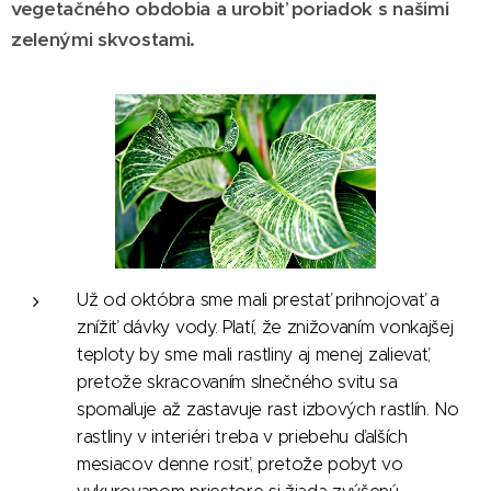
vegetačného obdobia a urobiť poriadok s našimi
zelenými skvostami.
Už od októbra sme mali prestať prihnojovať a
znížiť dávky vody. Platí, že znižovaním vonkajšej
teploty by sme mali rastliny aj menej zalievať,
pretože skracovaním slnečného svitu sa
spomaľuje až zastavuje rast izbových rastlín. No
rastliny v interiéri treba v priebehu ďalších
mesiacov denne rosiť, pretože pobyt vo