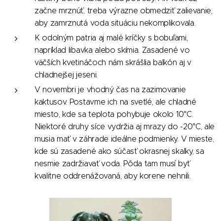
začne mrznúť, treba výrazne obmedziť zalievanie,
aby zamrznutá voda situáciu nekomplikovala.
K odolným patria aj malé kríčky s bobuľami,
napríklad libavka alebo skímia. Zasadené vo
väčších kvetináčoch nám skrášlia balkón aj v
chladnejšej jeseni.
V novembri je vhodný čas na zazimovanie
kaktusov. Postavme ich na svetlé, ale chladné
miesto, kde sa teplota pohybuje okolo 10°C.
Niektoré druhy síce vydržia aj mrazy do -20°C, ale
musia mať v záhrade ideálne podmienky. V mieste,
kde sú zasadené ako súčasť okrasnej skalky, sa
nesmie zadržiavať voda. Pôda tam musí byť
kvalitne oddrenážovaná, aby korene nehnili.