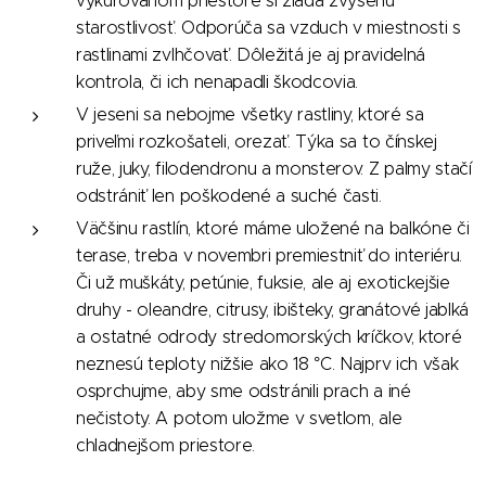
vykurovanom priestore si žiada zvýšenú
starostlivosť. Odporúča sa vzduch v miestnosti s
rastlinami zvlhčovať. Dôležitá je aj pravidelná
kontrola, či ich nenapadli škodcovia.
V jeseni sa nebojme všetky rastliny, ktoré sa
priveľmi rozkošateli, orezať. Týka sa to čínskej
ruže, juky, filodendronu a monsterov. Z palmy stačí
odstrániť len poškodené a suché časti.
Väčšinu rastlín, ktoré máme uložené na balkóne či
terase, treba v novembri premiestniť do interiéru.
Či už muškáty, petúnie, fuksie, ale aj exotickejšie
druhy - oleandre, citrusy, ibišteky, granátové jablká
a ostatné odrody stredomorských kríčkov, ktoré
neznesú teploty nižšie ako 18 °C. Najprv ich však
osprchujme, aby sme odstránili prach a iné
nečistoty. A potom uložme v svetlom, ale
chladnejšom priestore.