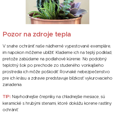
Pozor na zdroje tepla
V snahe ochrániť naše nádherné vypestované exempláre,
im napokon môžeme ublížiť. Kladieme ich na teplý podklad,
pretože zabúdame na podlahové kúrenie. No podobný
teplotný šok po prechode zo studeného vonkajšieho
prostredia ich môže poškodiť. Rovnaké nebezpečenstvo
pre ich krásu a zdravie predstavuje blízkosť vykurovacieho
zariadenia.
TIP:
Najvhodnejšie črepníky na chladnejšie mesiace, sú
keramické s hrubými stenami, ktoré dokážu korene rastliny
ochrániť.