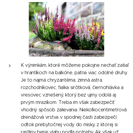
K výnimkám, ktoré môžeme pokojne nechať zatiaľ
v hrantíkoch na balkóne, patria viac odolné druhy.
Je to najmä chryzantéma, zimná astra,
rozchodníkovec, fialka sirôtková, čiernohlávka a
vresovec vznešený, ktorý bez ujmy odolá aj
prvým mrazíkom. Treba im však zabezpečiť
vhodný spôsob zalievania. Niekoľkocentimetrová
drenážová vrstva v spodnej časti zabezpečí
odtok prebytočnej vody do misky, z ktorej si
rastliny berie vlahu podľa potreby. Ak však už