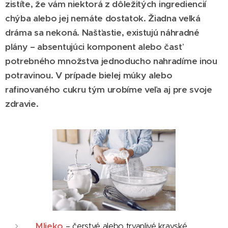
zistíte, že vám niektorá z dôležitých ingrediencií
chýba alebo jej nemáte dostatok. Žiadna veľká
dráma sa nekoná. Našťastie, existujú náhradné
plány – absentujúci komponent alebo časť
potrebného množstva jednoducho nahradíme inou
potravinou. V prípade bielej múky alebo
rafinovaného cukru tým urobíme veľa aj pre svoje
zdravie.
Mlieko
– čerstvé alebo trvanlivé kravské