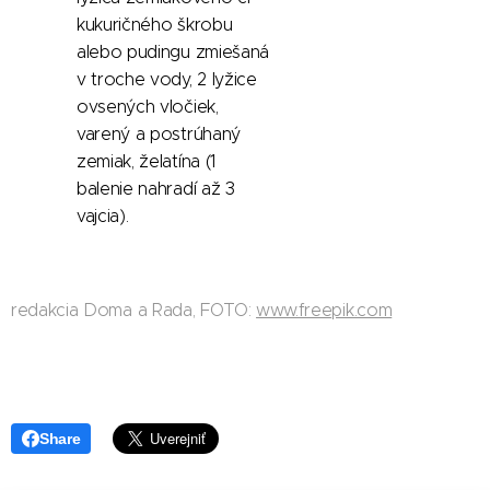
kukuričného škrobu
alebo pudingu zmiešaná
v troche vody, 2 lyžice
ovsených vločiek,
varený a postrúhaný
zemiak, želatína (1
balenie nahradí až 3
vajcia).
redakcia Doma a Rada, FOTO:
www.freepik.com
Share