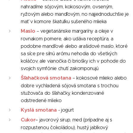
nahradíme sójovým, kokosovým, ovseným,
ryžovým alebo mandľovým, no najjednoduchšie je
mať v komore škatuľku sušeného mlieka
Maslo
– vegetariánske margaríny a oleje v
rovnakom pomere, ako udáva receptúra, a
podobne mandľové alebo arašidové maslo, ktoré
sa síce pre silnú arómu nehodia do všetkých
koláčov, ale vianočka či briošky ich v pohode do
svojich symfónie chutí zakomponujú
Šľahačková smotana
– kokosové mlieko alebo
dobre vychladená sójová smotana s trochou
stužovača do šľahačky, kondenzované
odstredené mlieko
Kyslá smotana
- jogurt
Cukor
– javorový sirup, med (prípadne aj s
rozpustenou čokoládou), hustý jablkový