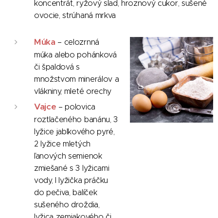
koncentrát, ryžový slad, hroznový cukor, sušené
ovocie, strúhaná mrkva
Múka
– celozrnná
múka alebo pohánková
či špaldová s
množstvom minerálov a
vlákniny, mleté orechy
Vajce
– polovica
roztlačeného banánu, 3
lyžice jablkového pyré,
2 lyžice mletých
ľanových semienok
zmiešané s 3 lyžicami
vody, l lyžička práčku
do pečiva, balíček
sušeného droždia,
lyžica zemiakového či