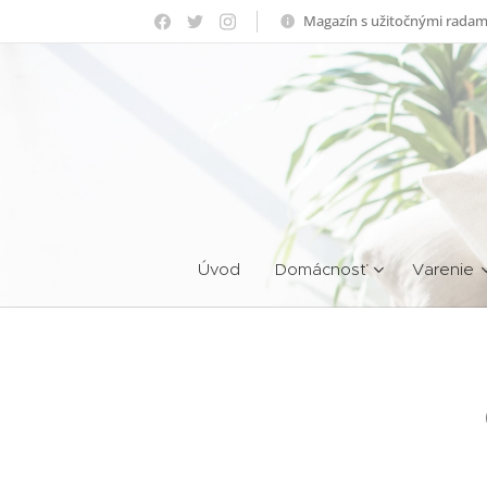
Magazín s užitočnými radam
Úvod
Domácnosť
Varenie