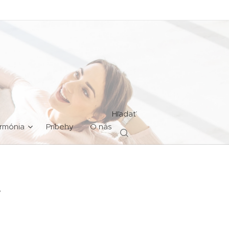
Hľadať
rmónia
Príbehy
O nás
i