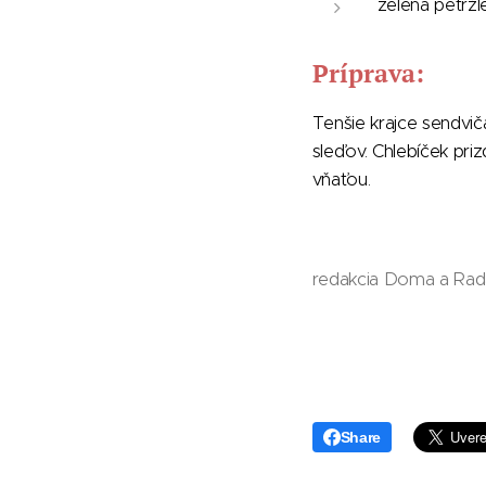
zelená petržl
Príprava:
Tenšie krajce sendvi
sleďov. Chlebíček pr
vňaťou.
redakcia Doma a Rad
Share