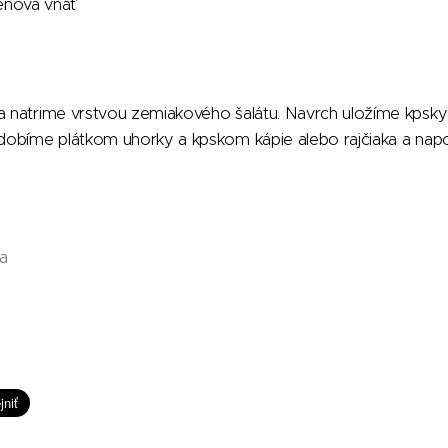
enová vňať
ča natrime vrstvou zemiakového šalátu. Navrch uložíme kpsky
izdobíme plátkom uhorky a kpskom kápie alebo rajčiaka a na
a