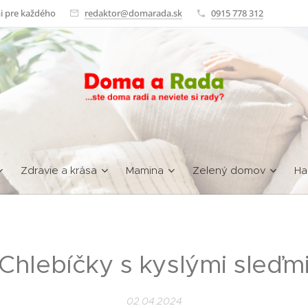
i pre každého
redaktor@domarada.sk
0915 778 312
Zdravie a krása
Mamina
Zelený domov
Ha
Chlebíčky s kyslými sleďm
02.04.2024