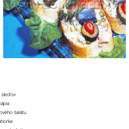
h sleďov
kápia
ového šalátu
 uhorka