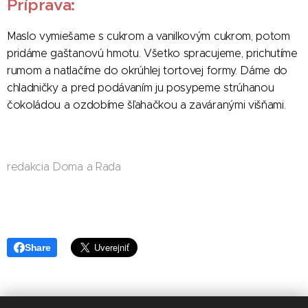
Príprava:
Maslo vymiešame s cukrom a vanilkovým cukrom, potom
pridáme gaštanovú hmotu. Všetko spracujeme, prichutíme
rumom a natlačíme do okrúhlej tortovej formy. Dáme do
chladničky a pred podávaním ju posypeme strúhanou
čokoládou a ozdobíme šľahačkou a zaváranými višňami.
redakcia Doma a Rada
Share