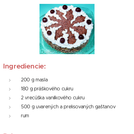
Ingrediencie:
200 g masla
180 g práškového cukru
2 vrecúška vanilkového cukru
500 g uvarených a prelisovaných gaštanov
rum