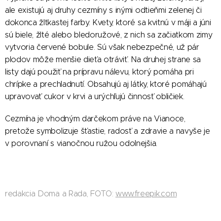
ale existujú aj druhy cezmíny s inými odtieňmi zelenej či
dokonca žltkastej farby. Kvety, ktoré sa kvitnú v máji a júni
sú biele, žlté alebo bledoružové, z nich sa začiatkom zimy
vytvoria červené bobule. Sú však nebezpečné, už pár
plodov môže menšie dieťa otráviť. Na druhej strane sa
listy dajú použiť na prípravu nálevu, ktorý pomáha pri
chrípke a prechladnutí. Obsahujú aj látky, ktoré pomáhajú
upravovať cukor v krvi a urýchľujú činnosť obličiek.
Cezmína je vhodným darčekom práve na Vianoce,
pretože symbolizuje šťastie, radosť a zdravie a navyše je
v porovnaní s vianočnou ružou odolnejšia.
redakcia Doma a Rada, FOTO:
www.freepik.com