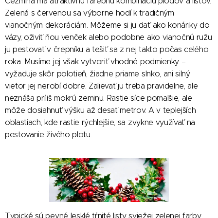
Cezmína má atraktívnu farebnú kombináciu plodov a listov.
Zelená s červenou sa výborne hodí k tradičným
vianočným dekoráciám. Môžeme si ju dať ako konáriky do
vázy, oživiť ňou venček alebo podobne ako vianočnú ružu
ju pestovať v črepníku a tešiť sa z nej takto počas celého
roka.
Musíme jej však vytvoriť vhodné podmienky –
vyžaduje skôr polotieň, žiadne priame slnko, ani silný
vietor jej nerobí dobre. Zalievať ju treba pravidelne, ale
neznáša príliš mokrú zeminu. Rastie síce pomalšie, ale
môže dosiahnuť výšku až desať metrov. A v teplejších
oblastiach, kde rastie rýchlejšie, sa zvykne využívať na
pestovanie živého plotu.
Typické sú pevné lesklé tŕnité listy sviežej zelenej farby,