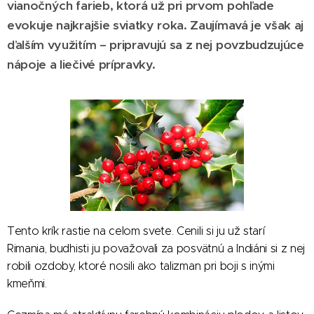
vianočných farieb, ktorá už pri prvom pohľade
evokuje najkrajšie sviatky roka. Zaujímavá je však aj
ďalším využitím – pripravujú sa z nej povzbudzujúce
nápoje a liečivé prípravky.
Tento krík rastie na celom svete. Cenili si ju už starí
Rimania, budhisti ju považovali za posvätnú a Indiáni si z nej
robili ozdoby, ktoré nosili ako talizman pri boji s inými
kmeňmi.