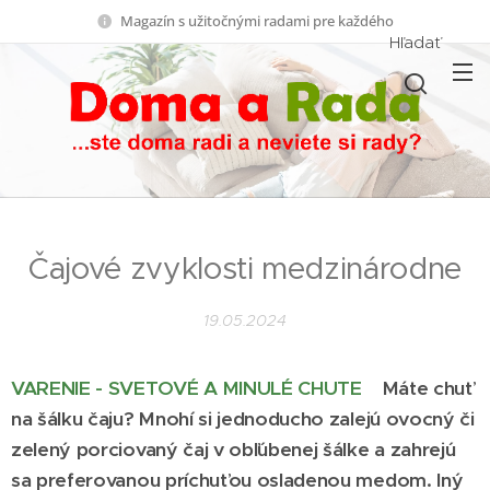
Magazín s užitočnými radami pre každého
Hľadať
Čajové zvyklosti medzinárodne
19.05.2024
VARENIE - SVETOVÉ A MINULÉ CHUTE
Máte chuť
na šálku čaju? Mnohí si jednoducho zalejú ovocný či
zelený porciovaný čaj v obľúbenej šálke a zahrejú
sa preferovanou príchuťou osladenou medom. Iný