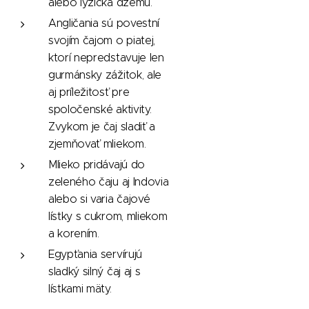
alebo lyžička džemu.
Angličania sú povestní
svojím čajom o piatej,
ktorí nepredstavuje len
gurmánsky zážitok, ale
aj príležitosť pre
spoločenské aktivity.
Zvykom je čaj sladiť a
zjemňovať mliekom.
Mlieko pridávajú do
zeleného čaju aj Indovia
alebo si varia čajové
lístky s cukrom, mliekom
a korením.
Egypťania servírujú
sladký silný čaj aj s
lístkami mäty.