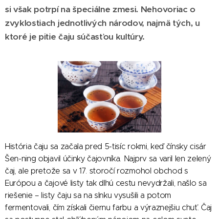
si však potrpí na špeciálne zmesi. Nehovoriac o
zvyklostiach jednotlivých národov, najmä tých, u
ktoré je pitie čaju súčasťou kultúry.
História čaju sa začala pred 5-tisíc rokmi, keď čínsky cisár
Šen-ning objavil účinky čajovníka. Najprv sa varil len zelený
čaj, ale pretože sa v 17. storočí rozmohol obchod s
Európou a čajové listy tak dlhú cestu nevydržali, našlo sa
riešenie – listy čaju sa na slnku vysušili a potom
fermentovali, čím získali čiernu farbu a výraznejšiu chuť. Čaj