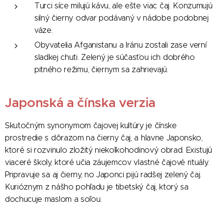
Turci síce milujú kávu, ale ešte viac čaj. Konzumujú
silný čierny odvar podávaný v nádobe podobnej
váze.
Obyvatelia Afganistanu a Iránu zostali zase verní
sladkej chuti. Zelený je súčasťou ich dobrého
pitného režimu, čiernym sa zahrievajú.
Japonská a čínska verzia
Skutočným synonymom čajovej kultúry je čínske
prostredie s dôrazom na čierny čaj, a hlavne Japonsko,
ktoré si rozvinulo zložitý niekoľkohodinový obrad. Existujú
viaceré školy, ktoré učia záujemcov vlastné čajové rituály.
Pripravuje sa aj čierny, no Japonci pijú radšej zelený čaj.
Kurióznym z nášho pohľadu je tibetský čaj, ktorý sa
dochucuje maslom a soľou.