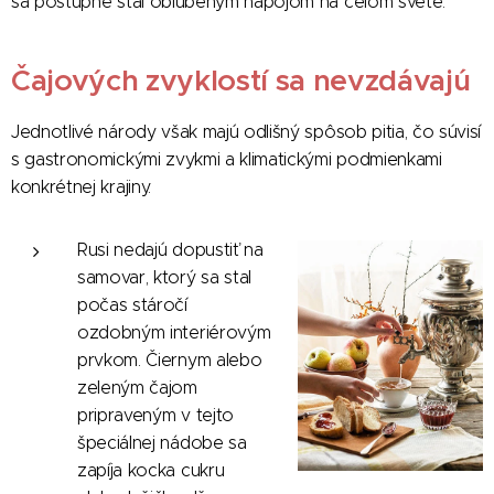
sa postupne stal obľúbeným nápojom na celom svete.
Čajových zvyklostí sa nevzdávajú
Jednotlivé národy však majú odlišný spôsob pitia, čo súvisí
s gastronomickými zvykmi a klimatickými podmienkami
konkrétnej krajiny.
Rusi nedajú dopustiť na
samovar, ktorý sa stal
počas stáročí
ozdobným interiérovým
prvkom. Čiernym alebo
zeleným čajom
pripraveným v tejto
špeciálnej nádobe sa
zapíja kocka cukru