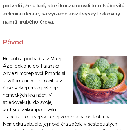
potvrdili, že u ľudí, ktorí konzumovali túto hlúbovitú
zeleninu denne, sa výrazne znížil výskyt rakoviny
najmä hrubého čreva.
Pôvod
Brokolica pochádza z Malej
Ázie, odkiaľ ju do Talianska
priviezli moreplavci. Rimania si
ju veľmi cenili a pestovali ju v
čase Veľkej rímskej ríše aj v
nemeckých krajinách. V
stredoveku ju do svojej
kuchyne zakomponovali i
Francúzi. Po prvej svetovej vojne sa na brokolicu v
Nemecku zabudlo, jej nová éra začala v šesťdesiatych