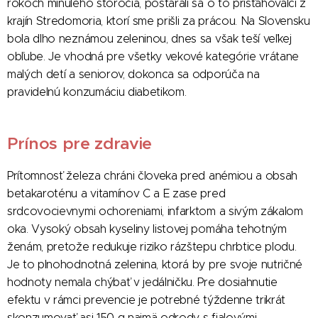
rokoch minulého storočia, postarali sa o to prisťahovalci z
krajín Stredomoria, ktorí sme prišli za prácou. Na Slovensku
bola dlho neznámou zeleninou, dnes sa však teší veľkej
obľube. Je vhodná pre všetky vekové kategórie vrátane
malých detí a seniorov, dokonca sa odporúča na
pravidelnú konzumáciu diabetikom.
Prínos pre zdravie
Prítomnosť železa chráni človeka pred anémiou a obsah
betakaroténu a vitamínov C a E zase pred
srdcovocievnymi ochoreniami, infarktom a sivým zákalom
oka. Vysoký obsah kyseliny listovej pomáha tehotným
ženám, pretože redukuje riziko rázštepu chrbtice plodu.
Je to plnohodnotná zelenina, ktorá by pre svoje nutričné
hodnoty nemala chýbať v jedálničku. Pre dosiahnutie
efektu v rámci prevencie je potrebné týždenne trikrát
skonzumovať asi 150 g najmä odrody s fialovými