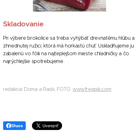
Skladovanie
Pri výbere brokolice sa treba vyhýbať drevnatému hlúbu a
zhnednutej ružici, ktorá má horkastú chuť. Uskladňujeme ju
zabalenú vo fólii na najteplejšom mieste chladničky a čo
najrýchlejšie spotrebujeme.
redakcia Doma a Rada, FOTO:
www.freepik.com
Share