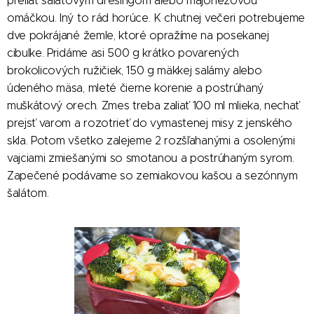
preliať šalátovým dresingom alebo majonézovou
omáčkou. Iný to rád horúce. K chutnej večeri potrebujeme
dve pokrájané žemle, ktoré opražíme na posekanej
cibulke. Pridáme asi 500 g krátko povarených
brokolicových ružičiek, 150 g mäkkej salámy alebo
údeného mäsa, mleté čierne korenie a postrúhaný
muškátový orech. Zmes treba zaliať 100 ml mlieka, nechať
prejsť varom a rozotrieť do vymastenej misy z jenského
skla. Potom všetko zalejeme 2 rozšľahanými a osolenými
vajciami zmiešanými so smotanou a postrúhaným syrom.
Zapečené podávame so zemiakovou kašou a sezónnym
šalátom.