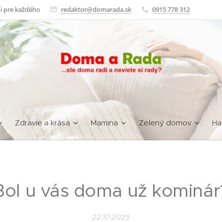
i pre každého
redaktor@domarada.sk
0915 778 312
Zdravie a krása
Mamina
Zelený domov
Ha
Bol u vás doma už kominár
22.10.2025