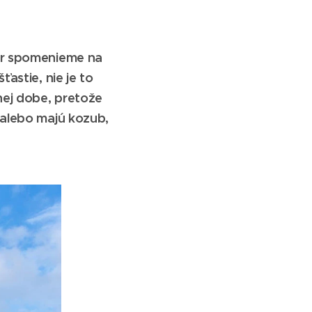
nár spomenieme na
astie, nie je to
nej dobe, pretože
 alebo majú kozub,