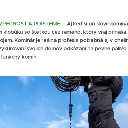
EZPEČNOSŤ A
POISTENIE
Aj keď si pri slove komi
 klobúku so štetkou cez rameno, ktorý vraj prináša šť
ojem. Kominár je reálna profesia potrebná aj v dneš
 vykurovaní svojich domov odkázaní na pevné palivo
 funkčný komín.