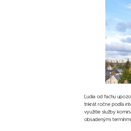
Ľudia od fachu upozor
trikrát ročne podľa in
využitie služby komin
obsadenými termínmi,