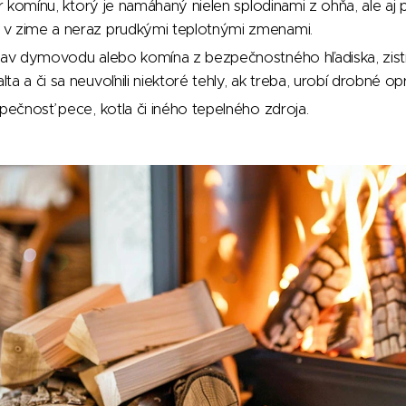
iér komínu, ktorý je namáhaný nielen splodinami z ohňa, ale a
v zime a neraz prudkými teplotnými zmenami.
tav dymovodu alebo komína z bezpečnostného hľadiska, zistí,
a a či sa neuvoľnili niektoré tehly, ak treba, urobí drobné op
zpečnosť pece, kotla či iného tepelného zdroja.