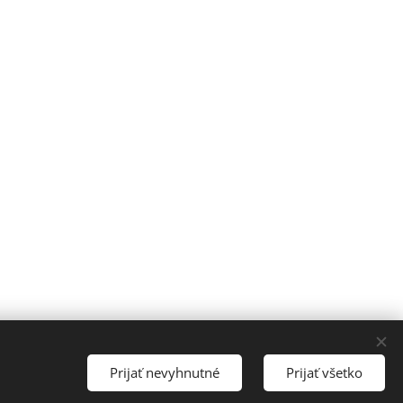
Jazyky
Prijať nevyhnutné
Prijať všetko
Čeština
Slovenčina