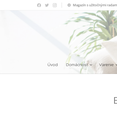
Magazín s užitočnými radam
Úvod
Domácnosť
Varenie