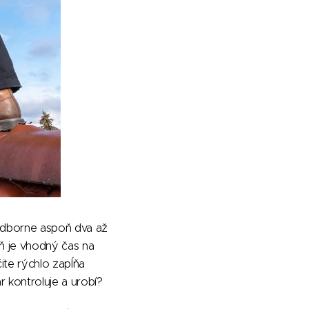
 odborne aspoň dva až
eň je vhodný čas na
ite rýchlo zapĺňa
 kontroluje a urobí?