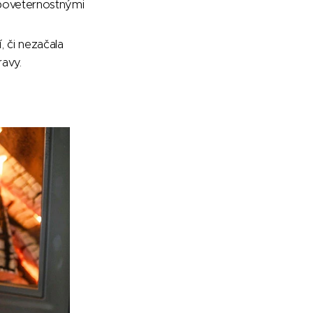
j poveternostnými
 či nezačala
ravy.