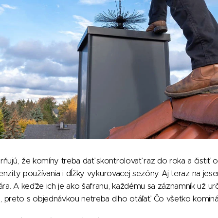
ňujú, že komíny treba dať skontrolovať raz do roka a čistiť
tenzity používania i dĺžky vykurovacej sezóny. Aj teraz na jes
ára. A keďže ich je ako šafranu, každému sa záznamník už urč
 preto s objednávkou netreba dlho otáľať. Čo všetko kominár