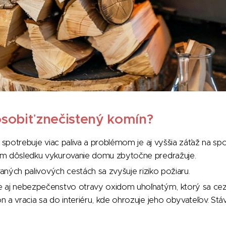
sobiť znečistený komín?
a spotrebuje viac paliva a problémom je aj vyššia záťaž na spo
m dôsledku vykurovanie domu zbytočne predražuje.
avaných palivových cestách sa zvyšuje riziko požiaru.
 aj nebezpečenstvo otravy oxidom uhoľnatým, ktorý sa ce
 a vracia sa do interiéru, kde ohrozuje jeho obyvateľov. Stáv