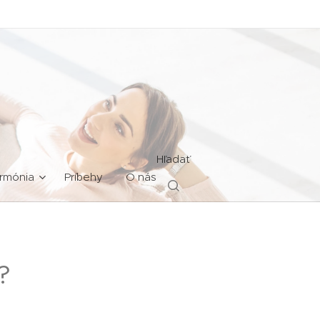
Hľadať
rmónia
Príbehy
O nás
?