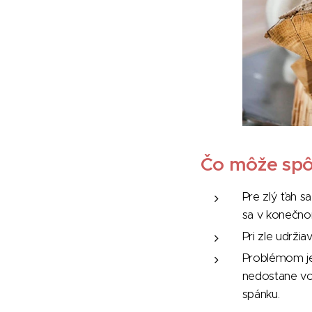
Čo môže spô
Pre zlý ťah s
sa v konečno
Pri zle udrži
Problémom je
nedostane von
spánku.