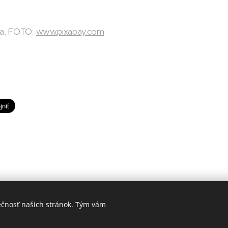
da, FOTO:
www.pixabay.com
ečnosť našich stránok. Tým vám