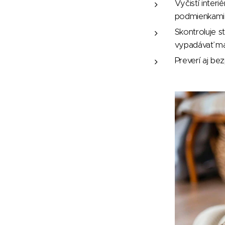
Vyčistí inter
podmienkami 
Skontroluje s
vypadávať malt
Preverí aj be