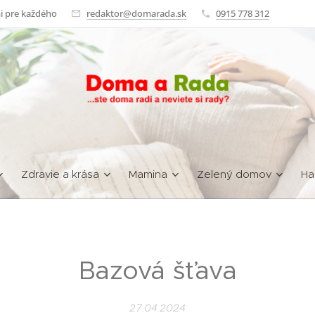
i pre každého
redaktor@domarada.sk
0915 778 312
Zdravie a krása
Mamina
Zelený domov
Ha
Bazová šťava
27.04.2024