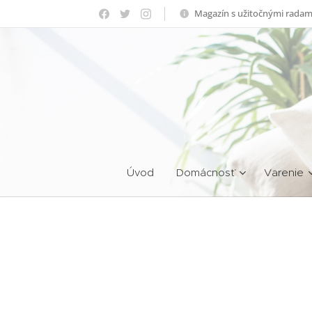
Magazín s užitočnými radam
Úvod
Domácnosť
Varenie