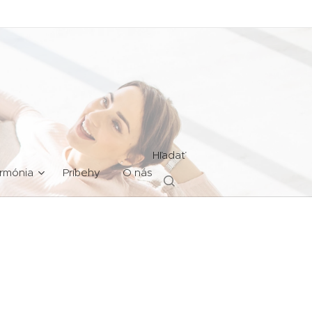
Hľadať
rmónia
Príbehy
O nás