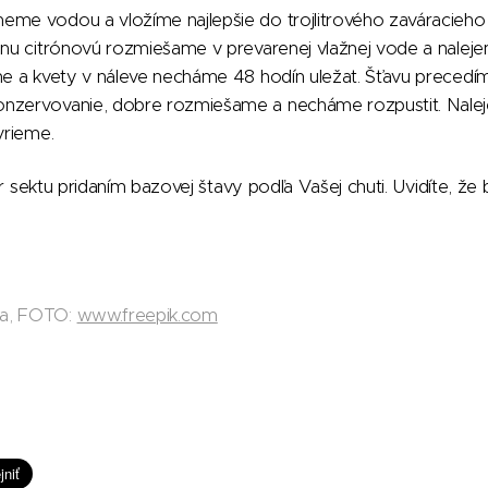
eme vodou a vložíme najlepšie do trojlitrového zaváracieh
inu citrónovú rozmiešame v prevarenej vlažnej vode a naleje
me a kvety v náleve necháme 48 hodín uležat. Šťavu precedí
nzervovanie, dobre rozmiešame a necháme rozpustit. Nalej
vrieme.
ár sektu pridaním bazovej štavy podľa Vašej chuti. Uvidíte, že
da, FOTO:
www.freepik.com