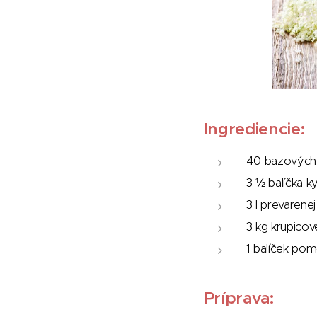
Ingrediencie:
40 bazových
3 ½ balíčka ky
3 l prevarene
3 kg krupicov
1 balíček po
Príprava: