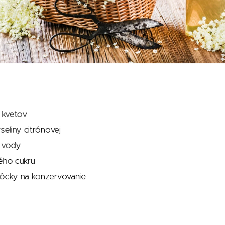
 kvetov
seliny citrónovej
j vody
ého cukru
môcky na konzervovanie