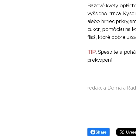
Bazové kvety opláchn
vyššieho hrnca. Kysel
alebo hrniec prikryje
cukor, pomôcku na ko
fliaš, ktoré dobre uza
TIP
: Spestrite si poh
prekvapení.
redakcia Doma a Ra
Share