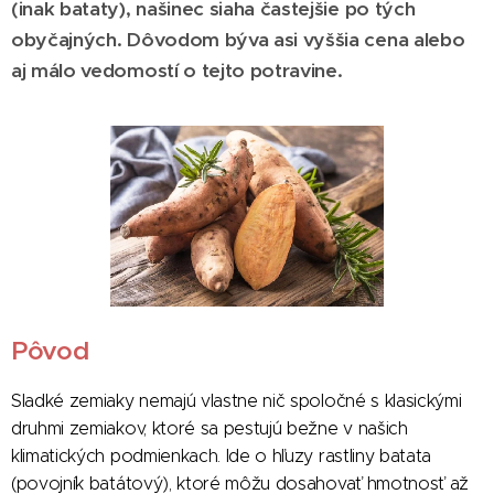
(inak bataty), našinec siaha častejšie po tých
obyčajných. Dôvodom býva asi vyššia cena alebo
aj málo vedomostí o tejto potravine.
Pôvod
Sladké zemiaky nemajú vlastne nič spoločné s klasickými
druhmi zemiakov, ktoré sa pestujú bežne v našich
klimatických podmienkach. Ide o hľuzy rastliny batata
(povojník batátový), ktoré môžu dosahovať hmotnosť až