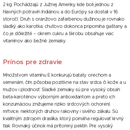
2 kg. Pochádzajú z Južnej Ameriky, kde boli jednou z
hlavných potravín Indiánov, a do Európy sa dostali v 16.
storočí. Druh s oranžovo zafarbenou dužinou je rovnako
sladký ako karotka, chuťovo dokonca pripomína gaštany a
čo je dôležité – okrem cukru a škrobu obsahuje viac
vitamínov ako bežné zemiaky.
Prínos pre zdravie
Množstvom vitamínu E konkurujú bataty orechom a
semenám, čím pôsobia pozitívne na stav srdca či kože a u
mužov i plodnosť. Sladké zemiaky sú pre vysoký obsah
beta-karoténov výborným antioxidantom a preto ich
konzumáciou znižujeme riziko srdcových ochorení,
mŕtvice, niektorých druhov rakoviny i sivého zákalu. Sú
kvalitným zdrojom draslíka, ktorý pomáha regulovať krvný
tlak. Rovnaký účinok má prítomný pektín. Pre vysoký