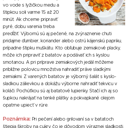
vo vode s lyžičkou medu a
štipkou soli varme 15 až 20
minút. Ak chceme pripraviť
pyré, dobu varenia treba
predĺžiť. Výbornú sú aj pečené, na zvýraznenie chuti
pridajme ďumbier, koriander alebo ostrú kájenskú papriku,
prípadne štipku muškátu. Kto obľubuje zemiakové placky,
môže ich pripraviť z batatov a podávať ich s kyslou
smotanou. A pri príprave zemiakových jedál môžeme
približne polovicu množstva nahradiť práve sladkými
zemiakmi. Z varených batatov je výborný šalát s kyslo-
sladkou zálievkou a dokážu výborne nahradiť tekvicu v
koláči. Pochúťkou sú aj batatové lupienky. Stačí ich aj so
šupkou nakrájať na tenké plátky a pokvapkané olejom
opatrne upiecť v rúre.
Poznámka:
Pri pečení alebo grilovaní sa v batatoch
štiepia škroby na cukry, čo je dôvodom výraznej sladkosti.