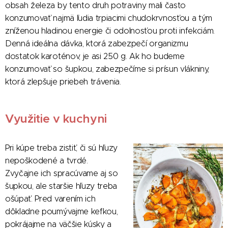
obsah železa by tento druh potraviny mali často
konzumovať najmä ľudia trpiacimi chudokrvnosťou a tým
zníženou hladinou energie či odolnosťou proti infekciám.
Denná ideálna dávka, ktorá zabezpečí organizmu
dostatok karoténov, je asi 250 g. Ak ho budeme
konzumovať so šupkou, zabezpečíme si prísun vlákniny,
ktorá zlepšuje priebeh trávenia.
Využitie v kuchyni
Pri kúpe treba zistiť, či sú hľuzy
nepoškodené a tvrdé.
Zvyčajne ich spracúvame aj so
šupkou, ale staršie hľuzy treba
ošúpať. Pred varením ich
dôkladne poumývajme kefkou,
pokrájajme na väčšie kúsky a