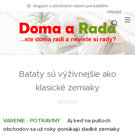
Magazín s užitočnými radami pre každého
Hľadať
Bataty sú výživnejšie ako
klasické zemiaky
18.11.2025
VARENIE - POTRAVINY
Aj keď na pultoch
obchodov sa už roky ponúkajú sladké zemiaky