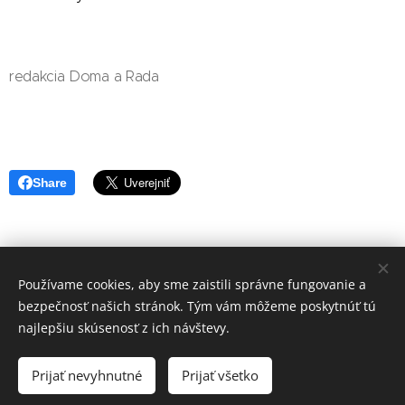
redakcia Doma a Rada
Share
Používame cookies, aby sme zaistili správne fungovanie a
redakcia Doma a Rada
bezpečnosť našich stránok. Tým vám môžeme poskytnúť tú
Vytvořeno službou
Webnode
Cookies
najlepšiu skúsenosť z ich návštevy.
Jazyky
Prijať nevyhnutné
Prijať všetko
Čeština
Slovenčina