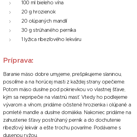
100 ml bieleho vína
20 g hrozienok
20 olúpaných mandlí
30 g strúhaného perníka
1 lyžica ríbezľového lekváru
Príprava:
Baranie mäso dobre umyjeme, prešpikujeme slaninou,
posolíme a na horúcej masti z každej strany opečieme.
Potom mäso dusíme pod pokrievkou vo vlastnej šťave,
kým sa nepripečie na vlastnú masť. Vtedy ho podlejeme
vývarom a vínom, pridáme očistené hrozienka i olúpané a
pomleté mandle a dusíme domäkka. Nakoniec pridáme na
zahustenie šťavy postrúhaný perník a do dochutenie
ríbezľový lekvár a ešte trochu povaríme. Podávame s
dusenou ryžou.