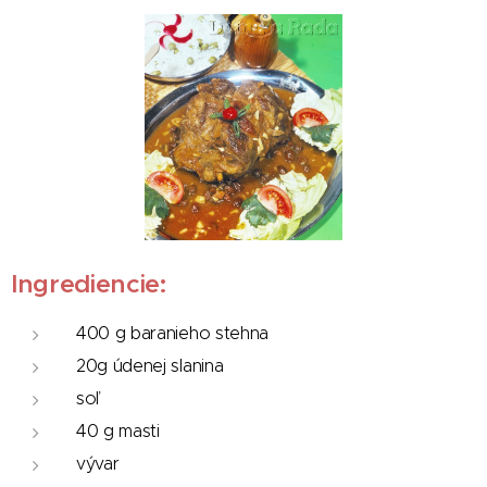
Ingrediencie:
400 g baranieho stehna
20g údenej slanina
soľ
40 g masti
vývar