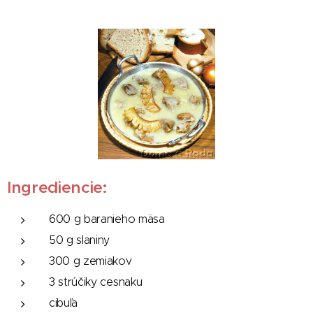
Ingrediencie:
600 g baranieho mäsa
50 g slaniny
300 g zemiakov
3 strúčiky cesnaku
cibuľa