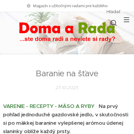
Magazín s užitočnými radami pre každého
Hľadať
Baranie na šťave
27.10.2025
VARENIE - RECEPTY - MÄSO A RYBY
Na prvý
pohľad jednoduché gazdovské jedlo, v skutočnosti
si po mäkkej baranine vylepšenej arómou údenej
slaninky oblíže každý prsty.