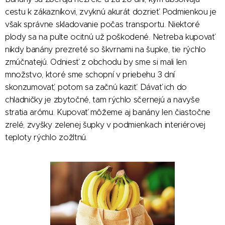
cestu k zákazníkovi, zvyknú akurát dozrieť. Podmienkou je
však správne skladovanie počas transportu. Niektoré
plody sa na pulte ocitnú už poškodené. Netreba kupovať
nikdy banány prezreté so škvrnami na šupke, tie rýchlo
zmúčnatejú. Odniesť z obchodu by sme si mali len
množstvo, ktoré sme schopní v priebehu 3 dní
skonzumovať, potom sa začnú kaziť. Dávať ich do
chladničky je zbytočné, tam rýchlo sčernejú a navyše
stratia arómu. Kupovať môžeme aj banány len čiastočne
zrelé, zvyšky zelenej šupky v podmienkach interiérovej
teploty rýchlo zožltnú.