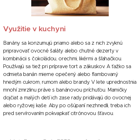
Využitie v kuchyni
Banány sa konzumujú priamo alebo sa z nich zvyknú
pripravovať ovocné šaláty alebo chutné dezerty v
kombinácii s čokoládou, orechmi, likérmi a šľahačkou.
Používajú sa tiež pri príprave tort a zákuskov. A ťažko sa
odmieta banán mierne opečený alebo flambovaný
hnedým cukrom, rumom alebo brandy. V lete uprednostnia
mnohí zmrzlinu práve s banánovou príchuťou. Mamičky
dojčiat a malých detí ich zase rady pridávajú do ovocnej
alebo ryžovej kaše. Aby po ošúpaní nezhnedli, treba ich
pred servírovaním pokvapkať citrónovou šťavou.