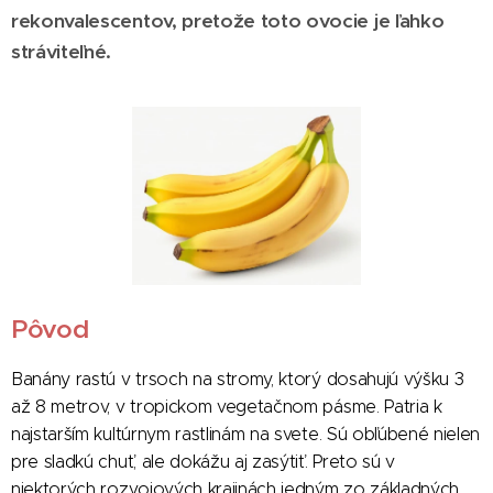
rekonvalescentov, pretože toto ovocie je ľahko
stráviteľné.
Pôvod
Banány rastú v trsoch na stromy, ktorý dosahujú výšku 3
až 8 metrov, v tropickom vegetačnom pásme. Patria k
najstarším kultúrnym rastlinám na svete. Sú obľúbené nielen
pre sladkú chuť, ale dokážu aj zasýtiť. Preto sú v
niektorých rozvojových krajinách jedným zo základných