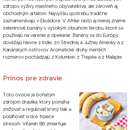
zdrojov výživy miestneho obyvateľstva, ale zároveň aj
obchodným artiklom. Najvyššiu spotrebu tradične
zaznamenávajú v Ekvádore. V Afrike rastú aj menej známe
zeleninové banány s vysokým obsahom škrobu, ktoré sa
používajú na varenie a opekanie. Banány sa do Európy
dovážajú hlavne z Indie, zo Strednej a Južnej Ameriky a z
Kanárskych ostrovov. Aromatické druhy menších
rozmerov pochádzajú z Kolumbie, z Thajska a z Malajzie.
Prínos pre zdravie
Toto ovocie je bohatým
zdrojom draslíka, ktorý pomáha
znižovať a regulovať krvný tlak a
posilňovať srdce trpiace
stresom. Vitamín B6 zmierňuje