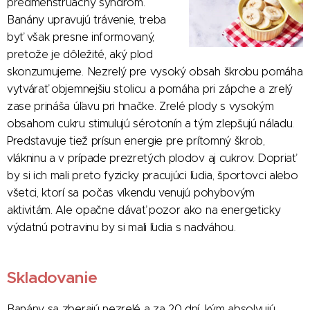
predmenštruačný syndróm.
Banány upravujú trávenie, treba
byť však presne informovaný,
pretože je dôležité, aký plod
skonzumujeme. Nezrelý pre vysoký obsah škrobu pomáha
vytvárať objemnejšiu stolicu a pomáha pri zápche a zrelý
zase prináša úľavu pri hnačke. Zrelé plody s vysokým
obsahom cukru stimulujú sérotonín a tým zlepšujú náladu.
Predstavuje tiež prísun energie pre prítomný škrob,
vlákninu a v prípade prezretých plodov aj cukrov. Dopriať
by si ich mali preto fyzicky pracujúci ľudia, športovci alebo
všetci, ktorí sa počas víkendu venujú pohybovým
aktivitám. Ale opačne dávať pozor ako na energeticky
výdatnú potravinu by si mali ľudia s nadváhou.
Skladovanie
Banány sa zberajú nezrelé a za 20 dní, kým absolvujú