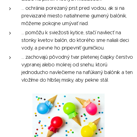
... ochránia porezaný prst pred vodou, ak si na
previazané miesto natiahneme gumený balónik,
môžeme pokojne umývať riad.
... pomôžu k sviežosti kytice, stačí navliecť na
stonky kvetov balón, do ktorého sme naliali deci
vody, a pevne ho pripevniť gumičkou.
... zachovajú pôvodný tvar pletenej čiapky čerstvo
vypranej alebo mokrej od snehu, ktorú
jednoducho navlečieme na nafúkaný balónik a ten
vložíme do hlbšej misky, aby pekne stál.