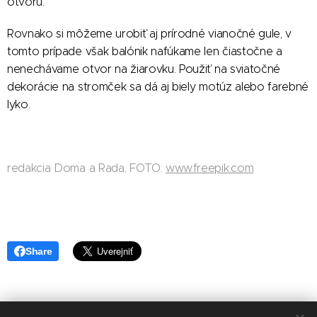
otvoru.
Rovnako si môžeme urobiť aj prírodné vianočné gule, v
tomto prípade však balónik nafúkame len čiastočne a
nenechávame otvor na žiarovku. Použiť na sviatočné
dekorácie na stromček sa dá aj biely motúz alebo farebné
lyko.
redakcia Doma a Rada, FOTO:
www.freepik.com
Share