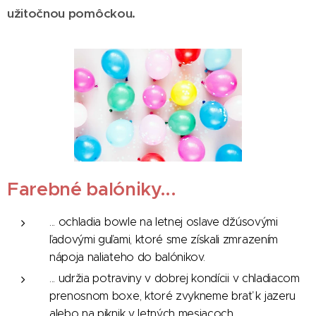
užitočnou pomôckou.
Farebné balóniky...
... ochladia bowle na letnej oslave džúsovými
ľadovými guľami, ktoré sme získali zmrazením
nápoja naliateho do balónikov.
... udržia potraviny v dobrej kondícii v chladiacom
prenosnom boxe, ktoré zvykneme brať k jazeru
alebo na piknik v letných mesiacoch.