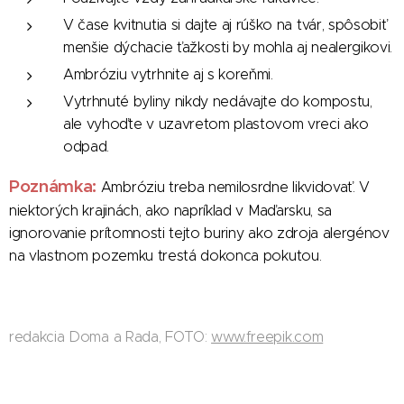
V čase kvitnutia si dajte aj rúško na tvár, spôsobiť
menšie dýchacie ťažkosti by mohla aj nealergikovi.
Ambróziu vytrhnite aj s koreňmi.
Vytrhnuté byliny nikdy nedávajte do kompostu,
ale vyhoďte v uzavretom plastovom vreci ako
odpad.
Poznámka:
Ambróziu treba nemilosrdne likvidovať. V
niektorých krajinách, ako napríklad v Maďarsku, sa
ignorovanie prítomnosti tejto buriny ako zdroja alergénov
na vlastnom pozemku trestá dokonca pokutou.
redakcia Doma a Rada, FOTO:
www.freepik.com