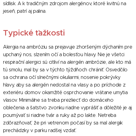
sídlisk. A k tradičným zdrojom alergénov, ktoré kvitnú na
jeseň, patrí aj palina.
Typické ťažkosti
Alergia na ambróziu sa prejavuje zhoršeným dýchaním pre
upchaný nos, slzením očí a bolesťou hlavy. Nie je všetci
respirační alergici sú citliví na alergén ambrózie, ale kto má
tú smolu, mal by sa v týchto týždňoch chrániť. Osvedčilo
sa ochrana očí slnečnými okuliarmi, nosenie pokrývky
hlavy, aby sa alergén nedostal na vlasy a po príchode z
exteriéru domov okamžité osprchovanie vrátane umytia
vlasov. Minimálne sa treba prezliecť do domáceho
oblečenia a šatstvo zvonku riadne vyprášiť a dôležité je aj
poumývať si riadne tvár a ruky až po lakte. Netreba
zdôrazňovať, že pri vetrenom počasí by sa mal alergik
prechádzky v parku radšej vzdať.