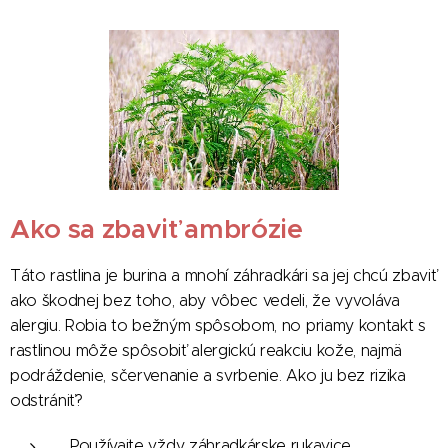
Ako sa zbaviť ambrózie
Táto rastlina je burina a mnohí záhradkári sa jej chcú zbaviť
ako škodnej bez toho, aby vôbec vedeli, že vyvoláva
alergiu. Robia to bežným spôsobom, no priamy kontakt s
rastlinou môže spôsobiť alergickú reakciu kože, najmä
podráždenie, sčervenanie a svrbenie. Ako ju bez rizika
odstrániť?
Používajte vždy záhradkárske rukavice.