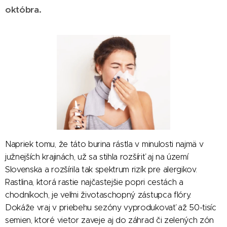
októbra.
Napriek tomu, že táto burina rástla v minulosti najmä v
južnejších krajinách, už sa stihla rozšíriť aj na území
Slovenska a rozšírila tak spektrum rizík pre alergikov.
Rastlina, ktorá rastie najčastejšie popri cestách a
chodníkoch, je veľmi životaschopný zástupca flóry.
Dokáže vraj v priebehu sezóny vyprodukovať až 50-tisíc
semien, ktoré vietor zaveje aj do záhrad či zelených zón