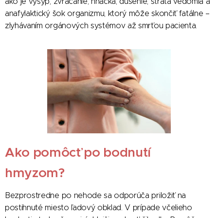
ako je výsyp, zvracanie, hnačka, dusenie, strata vedomia a
anafylaktický šok organizmu, ktorý môže skončiť fatálne –
zlyhávaním orgánových systémov až smrťou pacienta.
Ako pomôcť po bodnutí
hmyzom?
Bezprostredne po nehode sa odporúča priložiť na
postihnuté miesto ľadový obklad. V prípade včelieho