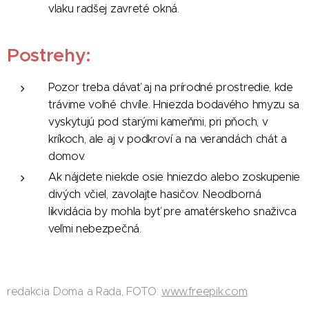
vlaku radšej zavreté okná.
Postrehy:
Pozor treba dávať aj na prírodné prostredie, kde
trávime voľné chvíle. Hniezda bodavého hmyzu sa
vyskytujú pod starými kameňmi, pri pňoch, v
kríkoch, ale aj v podkroví a na verandách chát a
domov.
Ak nájdete niekde osie hniezdo alebo zoskupenie
divých včiel, zavolajte hasičov. Neodborná
likvidácia by mohla byť pre amatérskeho snaživca
veľmi nebezpečná.
redakcia Doma a Rada, FOTO:
www.freepik.com