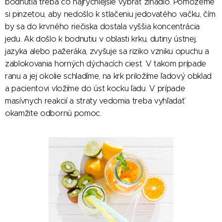
bodnutia treba čo najrýchlejšie vybrať žihadlo. Pomôžeme
si pinzetou, aby nedošlo k stlačeniu jedovatého vačku, čím
by sa do krvného riečiska dostala vyššia koncentrácia
jedu. Ak došlo k bodnutiu v oblasti krku, dutiny ústnej,
jazyka alebo pažeráka, zvyšuje sa riziko vzniku opuchu a
zablokovania horných dýchacích ciest. V takom prípade
ranu a jej okolie schladíme, na krk priložíme ľadový obklad
a pacientovi vložíme do úst kocku ľadu. V prípade
masívnych reakcií a straty vedomia treba vyhľadať
okamžite odbornú pomoc.