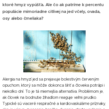
ktoré hmyz vypúšťa. Ale čo ak patríme k percentu
populácie mimoriadne citlivej na jed včely, ovada,
osy alebo čmeliaka?
Alergia na hmyzí jed sa prejavuje bolestivým červeným
opuchom, ktorý sa môže dokonca šíriť a človeka potrápi i
niekoľko dní. To je tá miernejšia alternatíva. Problémom je,
ak človek na bodnutie žihadlom reaguje veľmi prudko.
Typické sú viaceré respiračné a kardiovaskulárne príznaky,