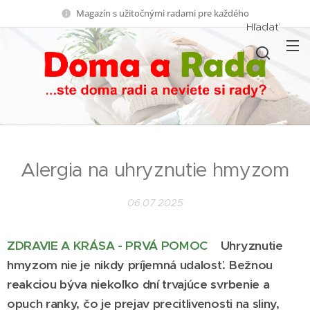
Magazín s užitočnými radami pre každého
Hľadať
Alergia na uhryznutie hmyzom
06.07.2025
ZDRAVIE A KRÁSA - PRVÁ POMOC
Uhryznutie
hmyzom nie je nikdy príjemná udalosť. Bežnou
reakciou býva niekoľko dní trvajúce svrbenie a
opuch ranky, čo je prejav precitlivenosti na sliny,