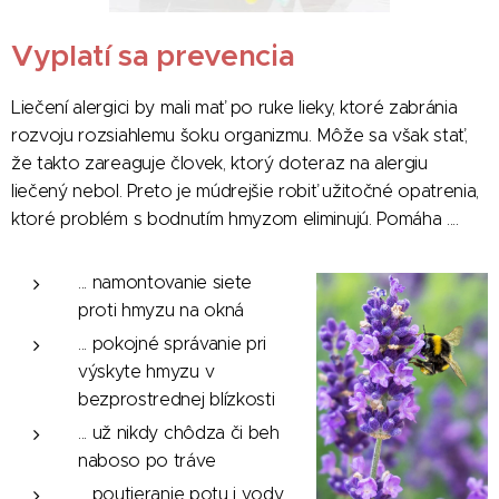
Vyplatí sa prevencia
Liečení alergici by mali mať po ruke lieky, ktoré zabránia
rozvoju rozsiahlemu šoku organizmu. Môže sa však stať,
že takto zareaguje človek, ktorý doteraz na alergiu
liečený nebol. Preto je múdrejšie robiť užitočné opatrenia,
ktoré problém s bodnutím hmyzom eliminujú. Pomáha ....
... namontovanie siete
proti hmyzu na okná
... pokojné správanie pri
výskyte hmyzu v
bezprostrednej blízkosti
... už nikdy chôdza či beh
naboso po tráve
... poutieranie potu i vody