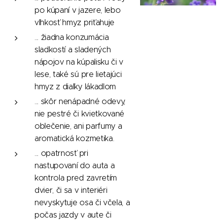
po kúpaní v jazere, lebo
vlhkosť hmyz priťahuje
... žiadna konzumácia
sladkostí a sladených
nápojov na kúpalisku či v
lese, také sú pre lietajúci
hmyz z diaľky lákadlom
... skôr nenápadné odevy,
nie pestré či kvietkované
oblečenie, ani parfumy a
aromatická kozmetika.
... opatrnosť pri
nastupovaní do auta a
kontrola pred zavretím
dvier, či sa v interiéri
nevyskytuje osa či včela, a
počas jazdy v aute či