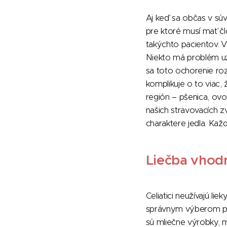
Aj keď sa občas v súvi
pre ktoré musí mať čl
takýchto pacientov. V
Niekto má problém už 
sa toto ochorenie roz
komplikuje o to viac, 
región – pšenica, ovos
našich stravovacích zv
charaktere jedla. Kaž
Liečba vhod
Celiatici neužívajú lieky
správnym výberom po
sú mliečne výrobky, 