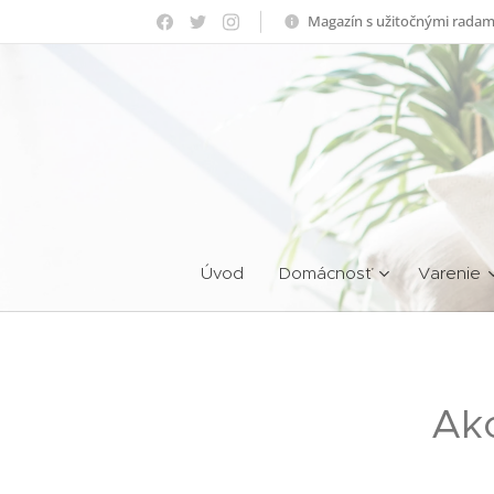
Magazín s užitočnými radam
Úvod
Domácnosť
Varenie
Ako