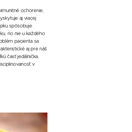
toimunitné ochorenie,
skytuje aj viacej
epku spôsobuje.
eku, no nie u každého
roblém pacienta sa
akteristické aj pre náš
kú časť jedálnička,
isciplinovanosť v