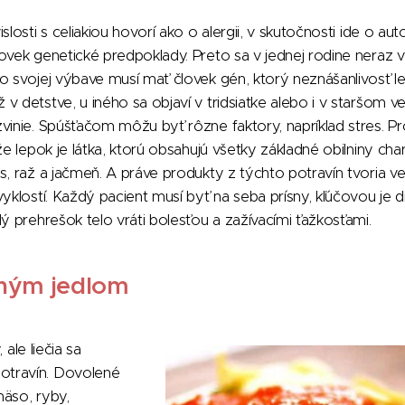
slosti s celiakiou hovorí ako o alergii, v skutočnosti ide o au
ovek genetické predpoklady. Preto sa v jednej rodine neraz vy
o svojej výbave musí mať človek gén, ktorý neznášanlivosť l
v detstve, u iného sa objaví v tridsiatke alebo i v staršom v
vinie. Spúšťačom môžu byť rôzne faktory, napríklad stres. P
že lepok je látka, ktorú obsahujú všetky základné obilniny char
, raž a jačmeň. A práve produkty z týchto potravín tvoria veľ
yklostí. Každý pacient musí byť na seba prísny, kľúčovou je d
dý prehrešok telo vráti bolesťou a zažívacími ťažkosťami.
ným jedlom
, ale liečia sa
travín. Dovolené
mäso, ryby,