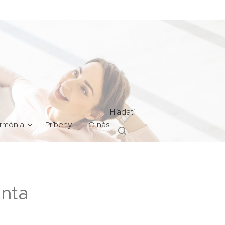
Hľadať
rmónia
Príbehy
O nás
enta