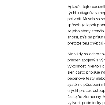
Aj keď u tejto pacie
týchto diagnóz sa nep
potvrdili. Musela sa 
spôsobuje lepok podr
sa jeho steny stenčia 
zhorší, zníži sa prísu
pretože telu chýbajú d
Nie vždy sa ochorenie
priebeh spojený s v
výkonnosť. Niektorí o
žien často pripisuje 
pečeňové testy alebo
systému pôsobením le
urýchli proces osteop
častejšie zlomeniny. 
vytvoriť podmienky pr