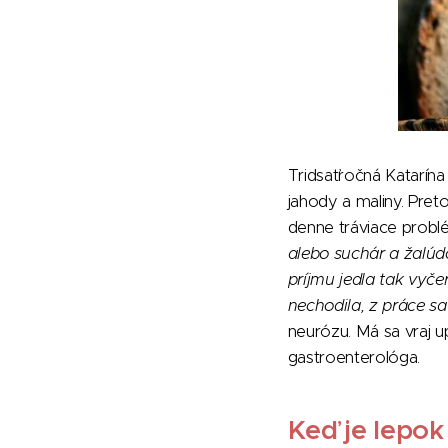
Tridsaťročná Katarína 
jahody a maliny. Pret
denne tráviace problém
alebo suchár a žalúd
príjmu jedla tak vyč
nechodila, z práce sa
neurózu. Má sa vraj u
gastroenterológa.
Keď je lepok