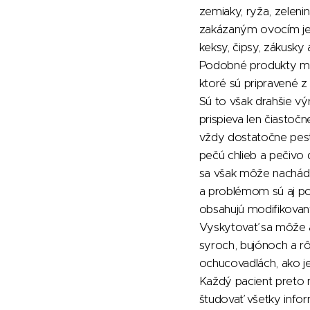
zemiaky, ryža, zelenin
zakázaným ovocím je 
keksy, čipsy, zákusky 
Podobné produkty môž
ktoré sú pripravené z
Sú to však drahšie v
prispieva len čiastočn
vždy dostatočne pest
pečú chlieb a pečivo
sa však môže nachádz
a problémom sú aj pot
obsahujú modifikovan
Vyskytovať sa môže a
syroch, bujónoch a r
ochucovadlách, ako je
Každý pacient preto m
študovať všetky infor