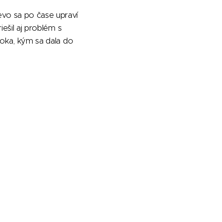
evo sa po čase upraví
iešil aj problém s
 roka, kým sa dala do