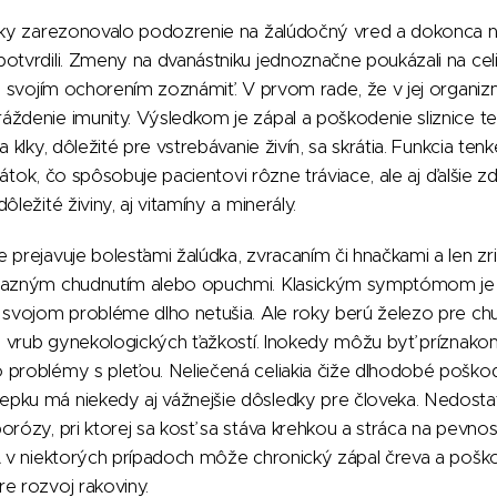
ntky zarezonovalo podozrenie na žalúdočný vred a dokonca na
otvrdili. Zmeny na dvanástniku jednoznačne poukázali na celia
so svojím ochorením zoznámiť. V prvom rade, že v jej organiz
áždenie imunity. Výsledkom je zápal a poškodenie sliznice t
a klky, dôležité pre vstrebávanie živín, sa skrátia. Funkcia te
n látok, čo spôsobuje pacientovi rôzne tráviace, ale aj ďalšie
ôležité živiny, aj vitamíny a minerály.
 prejavuje bolesťami žalúdka, zvracaním či hnačkami a len z
ýrazným chudnutím alebo opuchmi. Klasickým symptómom je 
 svojom probléme dlho netušia. Ale roky berú železo pre ch
na vrub gynekologických ťažkostí. Inokedy môžu byť príznako
 problémy s pleťou. Neliečená celiakia čiže dlhodobé poško
pku má niekedy aj vážnejšie dôsledky pre človeka. Nedosta
orózy, pri ktorej sa kosť sa stáva krehkou a stráca na pevnost
A v niektorých prípadoch môže chronický zápal čreva a poško
e rozvoj rakoviny.