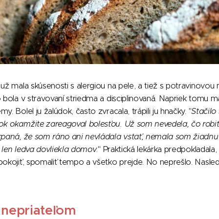
už mala skúsenosti s alergiou na pele, a tiež s potravinovou 
o bola v stravovaní striedma a disciplinovaná. Napriek tomu 
y. Bolel ju žalúdok, často zvracala, trápili ju hnačky. "
Stačilo
ok okamžite zareagoval bolesťou. Už som nevedela, čo robi
erpaná, že som ráno ani nevládala vstať, nemala som žiadn
 len ledva dovliekla domov
." Praktická lekárka predpokladal
pokojiť, spomaliť tempo a všetko prejde. No neprešlo. Nasle
 nepriateľom