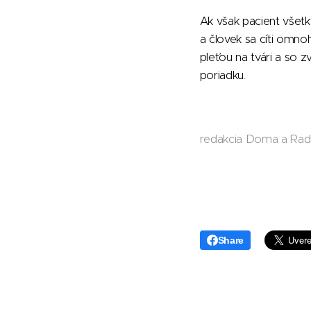
Ak však pacient všetk
a človek sa cíti omnoh
pleťou na tvári a so z
poriadku.
redakcia Doma a Ra
Share