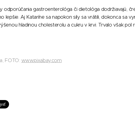
y odporúčania gastroenterológa či dietológa dodržiavajú, čr
o lepšie. Aj Kataríne sa napokon sily sa vrátili, dokonca sa vyr
výšenou hladinou cholesterolu a cukru v krvi. Trvalo však pol
da, FOTO:
www.pixabay.com