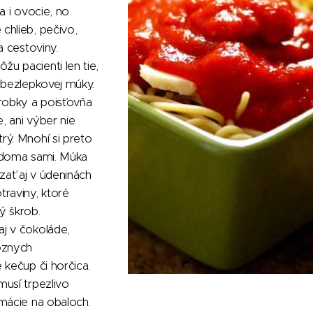
a i ovocie, no
chlieb, pečivo,
a cestoviny.
u pacienti len tie,
 bezlepkovej múky.
ýrobky a poisťovňa
e, ani výber nie
rý. Mnohí si preto
 doma sami. Múka
ať aj v údeninách
raviny, ktoré
ý škrob.
j v čokoláde,
ôznych
 kečup či horčica.
usí trpezlivo
mácie na obaloch.