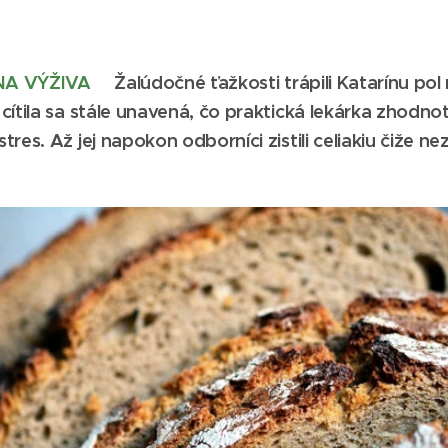
NA VÝŽIVA
Žalúdočné ťažkosti trápili Katarínu pol r
cítila sa stále unavená, čo praktická lekárka zhodnot
res. Až jej napokon odborníci zistili celiakiu čiže ne