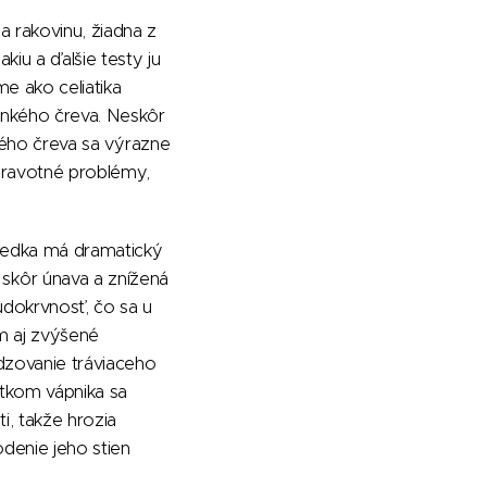
 rakovinu, žiadna z
kiu a ďalšie testy ju
me ako celiatika
enkého čreva. Neskôr
nkého čreva sa výrazne
 zdravotné problémy,
riedka má dramatický
skôr únava a znížená
udokrvnosť, čo sa u
m aj zvýšené
dzovanie tráviaceho
tkom vápnika sa
i, takže hrozia
denie jeho stien