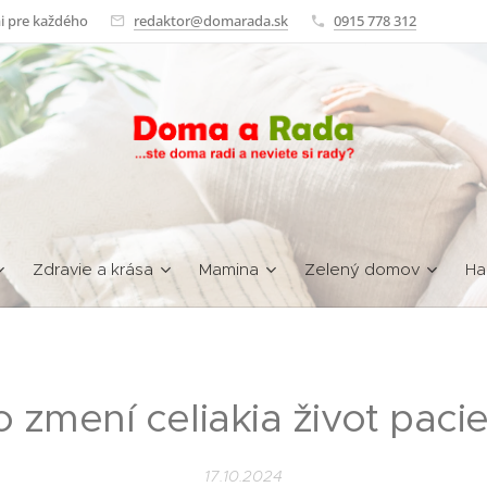
i pre každého
redaktor@domarada.sk
0915 778 312
Zdravie a krása
Mamina
Zelený domov
Ha
 zmení celiakia život paci
17.10.2024