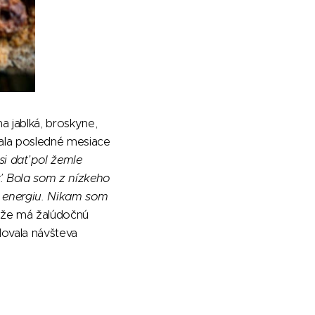
na jablká, broskyne,
mala posledné mesiace
 si dať pol žemle
ť. Bola som z nízkeho
u energiu. Nikam som
a, že má žalúdočnú
dovala návšteva