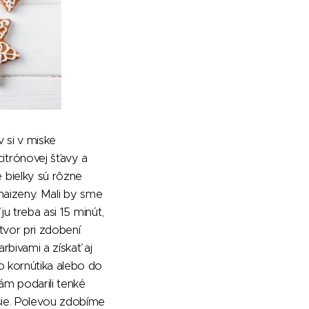
 si v miske
trónovej šťavy a
 bielky sú rôzne
 maizeny. Mali by sme
ju treba asi 15 minút,
otvor pri zdobení
bivami a získať aj
o kornútika alebo do
ám podarili tenké
šie. Polevou zdobíme