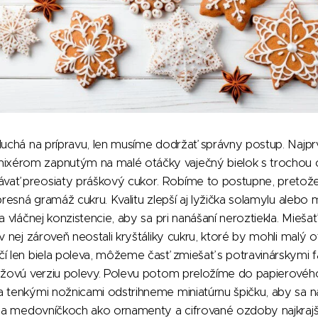
duchá na prípravu, len musíme dodržať správny postup. Najprv
érom zapnutým na malé otáčky vaječný bielok s trochou ci
ať preosiaty práškový cukor. Robíme to postupne, pretože
presná gramáž cukru. Kvalitu zlepší aj lyžička solamylu alebo
a vláčnej konzistencie, aby sa pri nanášaní neroztiekla. Miešať 
v nej zároveň neostali kryštáliky cukru, ktoré by mohli malý 
í len biela poleva, môžeme časť zmiešať s potravinárskymi far
ružovú verziu polevy. Polevu potom preložíme do papierovéh
 tenkými nožnicami odstrihneme miniatúrnu špičku, aby sa n
ú na medovníčkoch ako ornamenty a cifrované ozdoby najkraj