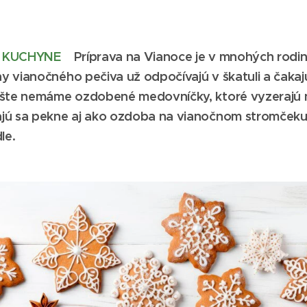
Z KUCHYNE
Príprava na Vianoce je v mnohých rodi
 vianočného pečiva už odpočívajú v škatuli a čakajú
ešte nemáme ozdobené medovníčky, ktoré vyzerajú n
jú sa pekne aj ako ozdoba na vianočnom stromčeku
le.