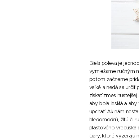
Biela poleva je jedno
vymiešame ručným mix
potom začneme pridáv
veľké a nedá sa určiť 
získať zmes hustejšej 
aby bola lesklá a aby 
upchať. Ak nám nestač
bledomodrú, žltú či 
plastového vrecúška a
čiary, ktoré vyzeraj