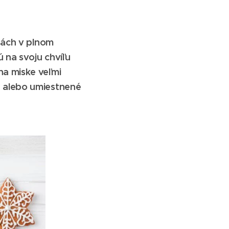
nách v plnom
 na svoju chvíľu
a miske veľmi
 alebo umiestnené