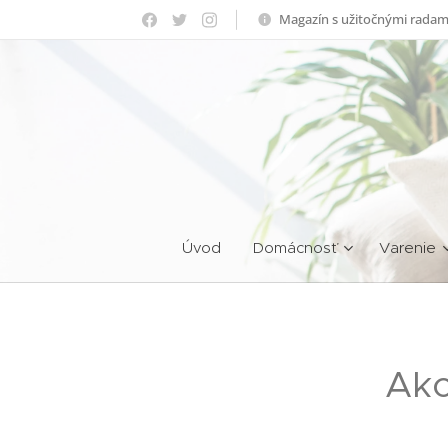
Magazín s užitočnými radam
Úvod
Domácnosť
Varenie
Ako