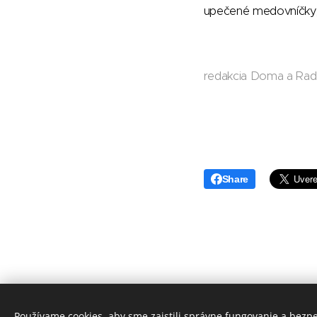
upečené medovníčky, k
redakcia Doma a Ra
Share
Používame cookies, aby sme zaistili správne fungovanie a bezp