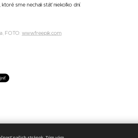
toré sme nechali stáť niekoľko dní.
da, FOTO:
www.freepik.com
ečnosť našich stránok. Tým vám