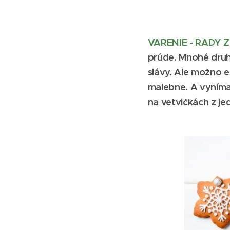
VARENIE - RADY 
prúde. Mnohé druhy
slávy. Ale možno 
malebne. A vyníma
na vetvičkách z jed