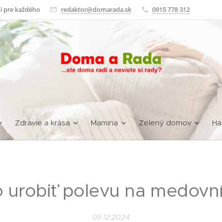
i pre každého
redaktor@domarada.sk
0915 778 312
Zdravie a krása
Mamina
Zelený domov
Ha
 urobiť polevu na medovn
05.12.2024