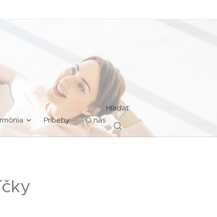
Hľadať
rmónia
Príbehy
O nás
íčky