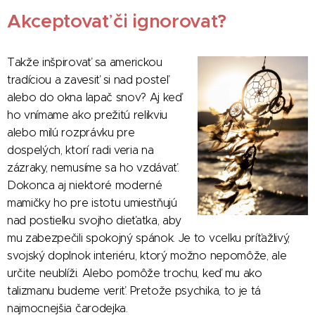
Akceptovať či ignorovať?
Takže inšpirovať sa americkou
tradíciou a zavesiť si nad posteľ
alebo do okna lapač snov? Aj keď
ho vnímame ako prežitú relikviu
alebo milú rozprávku pre
dospelých, ktorí radi veria na
zázraky, nemusíme sa ho vzdávať.
Dokonca aj niektoré moderné
mamičky ho pre istotu umiestňujú
nad postieľku svojho dieťatka, aby
mu zabezpečili spokojný spánok. Je to vcelku príťažlivý,
svojský doplnok interiéru, ktorý možno nepomôže, ale
určite neublíži. Alebo pomôže trochu, keď mu ako
talizmanu budeme veriť. Pretože psychika, to je tá
najmocnejšia čarodejka.