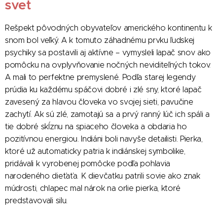
svet
Rešpekt pôvodných obyvateľov amerického kontinentu k
snom bol veľký. A k tomuto záhadnému prvku ľudskej
psychiky sa postavili aj aktívne – vymysleli lapač snov ako
pomôcku na ovplyvňovanie nočných neviditeľných tokov.
A mali to perfektne premyslené. Podľa starej legendy
prúdia ku každému spáčovi dobré i zlé sny, ktoré lapač
zavesený za hlavou človeka vo svojej sieti, pavučine
zachytí. Ak sú zlé, zamotajú sa a prvý ranný lúč ich spáli a
tie dobré skĺznu na spiaceho človeka a obdaria ho
pozitívnou energiou. Indiáni boli navyše detailisti. Pierka,
ktoré už automaticky patria k indiánskej symbolike,
pridávali k vyrobenej pomôcke podľa pohlavia
narodeného dieťaťa. K dievčatku patrili sovie ako znak
múdrosti, chlapec mal nárok na orlie pierka, ktoré
predstavovali silu.