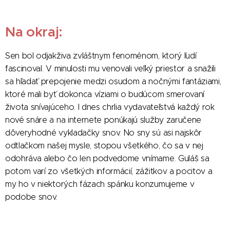
Na okraj:
Sen bol odjakživa zvláštnym fenoménom, ktorý ľudí
fascinoval. V minulosti mu venovali veľký priestor a snažili
sa hľadať prepojenie medzi osudom a nočnými fantáziami,
ktoré mali byť dokonca víziami o budúcom smerovaní
života snívajúceho. I dnes chrlia vydavateľstvá každý rok
nové snáre a na internete ponúkajú služby zaručene
dôveryhodné vykladačky snov. No sny sú asi najskôr
odtlačkom našej mysle, stopou všetkého, čo sa v nej
odohráva alebo čo len podvedome vnímame. Guláš sa
potom varí zo všetkých informácií, zážitkov a pocitov a
my ho v niektorých fázach spánku konzumujeme v
podobe snov.