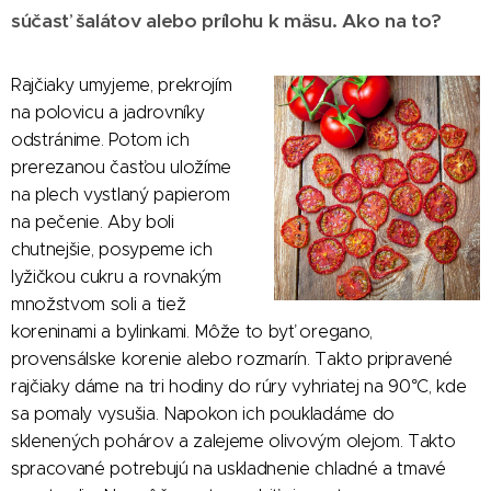
súčasť šalátov alebo prílohu k mäsu. Ako na to?
Rajčiaky umyjeme, prekrojím
na polovicu a jadrovníky
odstránime. Potom ich
prerezanou časťou uložíme
na plech vystlaný papierom
na pečenie. Aby boli
chutnejšie, posypeme ich
lyžičkou cukru a rovnakým
množstvom soli a tiež
koreninami a bylinkami. Môže to byť oregano,
provensálske korenie alebo rozmarín. Takto pripravené
rajčiaky dáme na tri hodiny do rúry vyhriatej na 90°C, kde
sa pomaly vysušia. Napokon ich poukladáme do
sklenených pohárov a zalejeme olivovým olejom. Takto
spracované potrebujú na uskladnenie chladné a tmavé