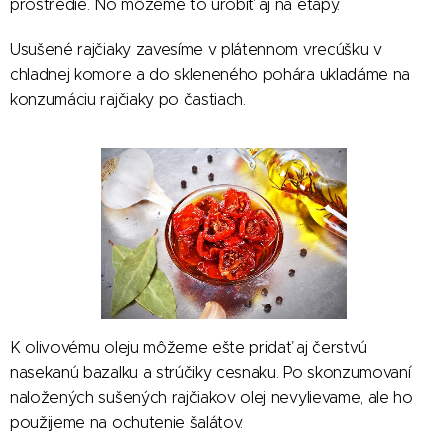
prostredie. No môžeme to urobiť aj na etapy.
Usušené rajčiaky zavesíme v plátennom vrecúšku v
chladnej komore a do skleneného pohára ukladáme na
konzumáciu rajčiaky po častiach.
K olivovému oleju môžeme ešte pridať aj čerstvú
nasekanú bazalku a strúčiky cesnaku. Po skonzumovaní
naložených sušených rajčiakov olej nevylievame, ale ho
použijeme na ochutenie šalátov.